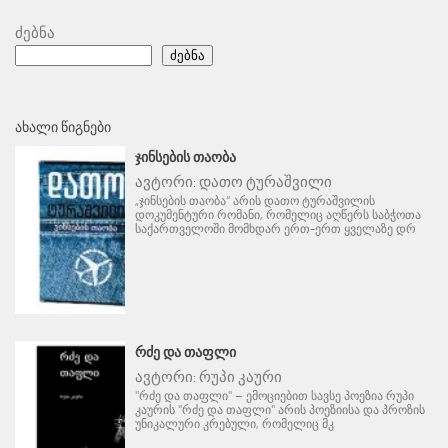
ძებნა
ძებნა
ᲐᲮᲐᲚᲘ ᲬᲘᲒᲜᲔᲑᲘ
ᲯᲘᲜᲡᲔᲑᲘᲡ ᲗᲐᲝᲑᲐ
ავტორი:
დათო ტურაშვილი
„ჯინსების თაობა“ არის დათო ტურაშვილის
დოკუმენტური რომანი, რომელიც აღწერს საბჭოთა
საქართველოში მომხდარ ერთ-ერთ ყველაზე დრ
ᲠᲫᲔ ᲓᲐ ᲗᲐᲤᲚᲘ
ავტორი:
რუპი კაური
"რძე და თაფლი" – ემოციებით სავსე პოეზია რუპი
კაურის "რძე და თაფლი" არის პოეზიისა და პროზის
უნიკალური კრებული, რომელიც მკ