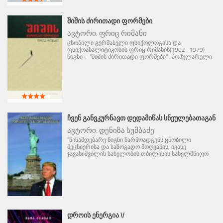
ᲨᲘᲨᲘᲡ ᲫᲘᲠᲘᲗᲐᲓᲘ ᲤᲝᲠᲛᲔᲑᲘ
ავტორი:
ფრიც რიმანი
ცნობილი გერმანელი ფსიქოლოგისა და
ფსიქოანალიტიკოსის ფრიც რიმანის(1902–1979)
წიგნი – "შიშის ძირითადი ფორმები" . პოპულარული
ᲩᲕᲔᲜ ᲒᲐᲜᲕᲙᲣᲠᲜᲐᲕᲗ ᲓᲔᲓᲐᲛᲘᲬᲐᲡ ᲡᲜᲔᲣᲚᲔᲑᲐᲗᲐᲒᲐᲜ
ავტორი:
დენიზა სუმბაძე
"წინამდებარე წიგნი წარმოადგენს ცნობილი
მეცნიერისა და საზოგადო მოღვაწის, ივანე
ჯავახიშვილის სახელობის თბილისის სახელმწიფო
ᲓᲠᲝᲘᲡ ᲔᲜᲔᲠᲒᲘᲐ V