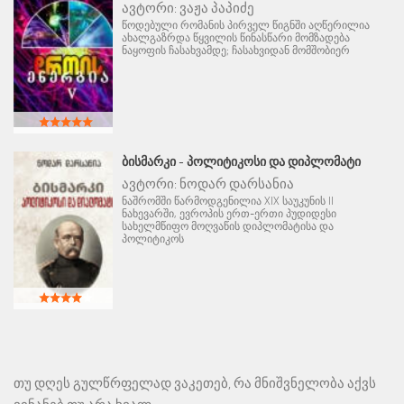
ავტორი:
ვაჟა პაპიძე
წოდებული რომანის პირველ წიგნში აღწერილია
ახალგაზრდა წყვილის წინასწარი მომზადება
ნაყოფის ჩასახვამდე; ჩასახვიდან მომშობიერ
ᲑᲘᲡᲛᲐᲠᲙᲘ - ᲞᲝᲚᲘᲢᲘᲙᲝᲡᲘ ᲓᲐ ᲓᲘᲞᲚᲝᲛᲐᲢᲘ
ავტორი:
ნოდარ დარსანია
ნაშრომში წარმოდგენილია XIX საუკუნის II
ნახევარში, ევროპის ერთ-ერთი პუდიდესი
სახელმწიფო მოღვაწის დიპლომატისა და
პოლიტიკოს
თუ დღეს გულწრფელად ვაკეთებ, რა მნიშვნელობა აქვს