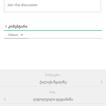
1
ᲙᲝᲛᲔᲜᲢᲐᲠᲘ
Oldest
ᲛᲝᲛᲓᲔᲕᲜᲝ
ქალაქი წყალზე
ᲬᲘᲜᲐ
ლტოლვილი დედამიწა