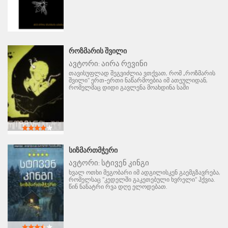
ᲠᲝᲖᲛᲐᲠᲘᲡ ᲨᲕᲘᲚᲘ
ავტორი:
აირა რევინი
თავისუფლად შეგვიძლია ვთქვათ, რომ „როზმარის
შვილი" ერთ-ერთი ნაწარმოებია იმ ათეულიდან,
რომელმაც დიდი გავლენა მოახდინა საში
ᲡᲘᲖᲛᲐᲠᲗᲛᲭᲔᲠᲘ
ავტორი:
სტივენ კინგი
ხვალ ოთხი მეგობარი იმ ადგილისკენ გაემგზავრება,
რომელსაც "კედელში გაკეთებული ხვრელი" ჰქვია.
წინ ნანატრი რვა დღე ელოდებათ.