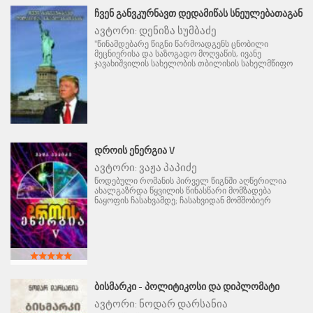
ᲩᲕᲔᲜ ᲒᲐᲜᲕᲙᲣᲠᲜᲐᲕᲗ ᲓᲔᲓᲐᲛᲘᲬᲐᲡ ᲡᲜᲔᲣᲚᲔᲑᲐᲗᲐᲒᲐᲜ
ავტორი:
დენიზა სუმბაძე
"წინამდებარე წიგნი წარმოადგენს ცნობილი
მეცნიერისა და საზოგადო მოღვაწის, ივანე
ჯავახიშვილის სახელობის თბილისის სახელმწიფო
ᲓᲠᲝᲘᲡ ᲔᲜᲔᲠᲒᲘᲐ V
ავტორი:
ვაჟა პაპიძე
წოდებული რომანის პირველ წიგნში აღწერილია
ახალგაზრდა წყვილის წინასწარი მომზადება
ნაყოფის ჩასახვამდე; ჩასახვიდან მომშობიერ
ᲑᲘᲡᲛᲐᲠᲙᲘ - ᲞᲝᲚᲘᲢᲘᲙᲝᲡᲘ ᲓᲐ ᲓᲘᲞᲚᲝᲛᲐᲢᲘ
ავტორი:
ნოდარ დარსანია