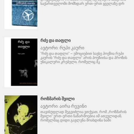
საქართველოში მომხდარ ერთ-ერთ ყველაზე დრ
ᲠᲫᲔ ᲓᲐ ᲗᲐᲤᲚᲘ
ავტორი:
რუპი კაური
"რძე და თაფლი" – ემოციებით სავსე პოეზია რუპი
კაურის "რძე და თაფლი" არის პოეზიისა და პროზის
უნიკალური კრებული, რომელიც მკ
ᲠᲝᲖᲛᲐᲠᲘᲡ ᲨᲕᲘᲚᲘ
ავტორი:
აირა რევინი
თავისუფლად შეგვიძლია ვთქვათ, რომ „როზმარის
შვილი" ერთ-ერთი ნაწარმოებია იმ ათეულიდან,
რომელმაც დიდი გავლენა მოახდინა საში