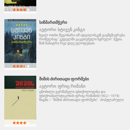
ᲡᲘᲖᲛᲐᲠᲗᲛᲭᲔᲠᲘ
ავტორი:
სტივენ კინგი
ხვალ ოთხი მეგობარი იმ ადგილისკენ გაემგზავრება,
რომელსაც "კედელში გაკეთებული ხვრელი" ჰქვია.
წინ ნანატრი რვა დღე ელოდებათ.
ᲨᲘᲨᲘᲡ ᲫᲘᲠᲘᲗᲐᲓᲘ ᲤᲝᲠᲛᲔᲑᲘ
ავტორი:
ფრიც რიმანი
ცნობილი გერმანელი ფსიქოლოგისა და
ფსიქოანალიტიკოსის ფრიც რიმანის(1902–1979)
წიგნი – "შიშის ძირითადი ფორმები" . პოპულარული