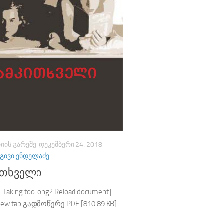
ᲘᲘᲡ ᲒᲐᲠᲔᲨᲔ
ᲓᲔᲙᲔᲛᲑᲔᲠᲘ 24, 2018
ᲒᲘᲕᲘ ᲔᲜᲓᲔᲚᲐᲫᲔ
ითხველი
 Taking too long? Reload document |
new tab გადმოწერე PDF [810.89 KB]