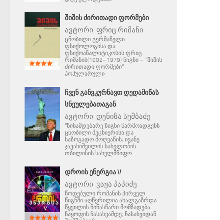
ᲨᲘᲨᲘᲡ ᲫᲘᲠᲘᲗᲐᲓᲘ ᲤᲝᲠᲛᲔᲑᲘ
ავტორი:
ფრიც რიმანი
ცნობილი გერმანელი
ფსიქოლოგისა და
ფსიქოანალიტიკოსის ფრიც
რიმანის(1902–1979) წიგნი – "შიშის
ძირითადი ფორმები" .
პოპულარული
ᲩᲕᲔᲜ ᲒᲐᲜᲕᲙᲣᲠᲜᲐᲕᲗ ᲓᲔᲓᲐᲛᲘᲬᲐᲡ
ᲡᲜᲔᲣᲚᲔᲑᲐᲗᲐᲒᲐᲜ
ავტორი:
დენიზა სუმბაძე
"წინამდებარე წიგნი წარმოადგენს
ცნობილი მეცნიერისა და
საზოგადო მოღვაწის, ივანე
ჯავახიშვილის სახელობის
თბილისის სახელმწიფო
ᲓᲠᲝᲘᲡ ᲔᲜᲔᲠᲒᲘᲐ V
ავტორი:
ვაჟა პაპიძე
წოდებული რომანის პირველ
წიგნში აღწერილია ახალგაზრდა
წყვილის წინასწარი მომზადება
ნაყოფის ჩასახვამდე; ჩასახვიდან