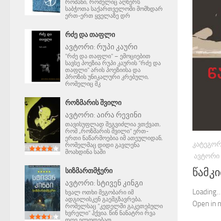
რომანი, რომელიც აღწერს
საბჭოთა საქართველოში მომხდარ
ერთ-ერთ ყველაზე დრ
ᲠᲫᲔ ᲓᲐ ᲗᲐᲤᲚᲘ
ავტორი:
რუპი კაური
"რძე და თაფლი" – ემოციებით
სავსე პოეზია რუპი კაურის "რძე და
თაფლი" არის პოეზიისა და
პროზის უნიკალური კრებული,
რომელიც მკ
ᲠᲝᲖᲛᲐᲠᲘᲡ ᲨᲕᲘᲚᲘ
ავტორი:
აირა რევინი
თავისუფლად შეგვიძლია ვთქვათ,
რომ „როზმარის შვილი" ერთ-
ერთი ნაწარმოებია იმ ათეულიდან,
ᲙᲐᲢᲔᲒᲝᲠ
რომელმაც დიდი გავლენა
მოახდინა საში
ᲐᲕᲢᲝᲠᲘ
წამკ
ᲡᲘᲖᲛᲐᲠᲗᲛᲭᲔᲠᲘ
ავტორი:
სტივენ კინგი
Loading…
ხვალ ოთხი მეგობარი იმ
ადგილისკენ გაემგზავრება,
Open in 
რომელსაც "კედელში გაკეთებული
ხვრელი" ჰქვია. წინ ნანატრი რვა
დღე ელოდებათ.