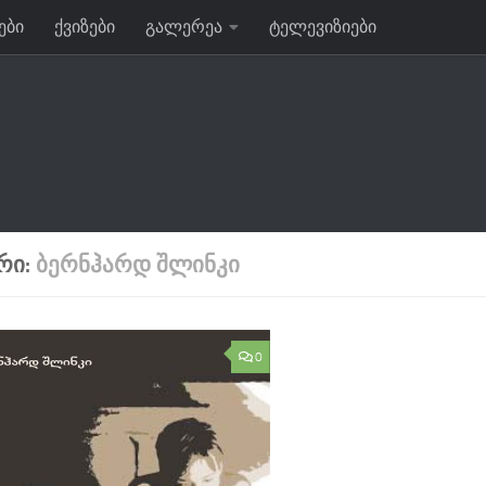
ები
ქვიზები
გალერეა
ტელევიზიები
ᲠᲘ:
ᲑᲔᲠᲜᲰᲐᲠᲓ ᲨᲚᲘᲜᲙᲘ
0