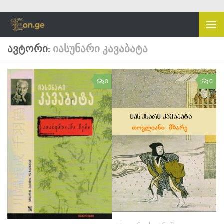
Skip to content
ᲐᲕᲢᲝᲠᲘ:
ᲘᲐᲡᲣᲜᲐᲠᲘ ᲙᲐᲕᲐᲑᲐᲢᲐ
0
0