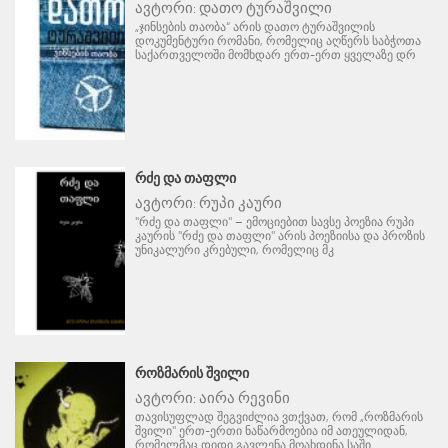
ავტორი:
დათო ტურაშვილი
„ჯინსების თაობა“ არის დათო ტურაშვილის
დოკუმენტური რომანი, რომელიც აღწერს საბჭოთა
საქართველოში მომხდარ ერთ-ერთ ყველაზე დრ
ᲠᲫᲔ ᲓᲐ ᲗᲐᲤᲚᲘ
ავტორი:
რუპი კაური
"რძე და თაფლი" – ემოციებით სავსე პოეზია რუპი
კაურის "რძე და თაფლი" არის პოეზიისა და პროზის
უნიკალური კრებული, რომელიც მკ
ᲠᲝᲖᲛᲐᲠᲘᲡ ᲨᲕᲘᲚᲘ
ავტორი:
აირა რევინი
თავისუფლად შეგვიძლია ვთქვათ, რომ „როზმარის
შვილი" ერთ-ერთი ნაწარმოებია იმ ათეულიდან,
რომელმაც დიდი გავლენა მოახდინა საში