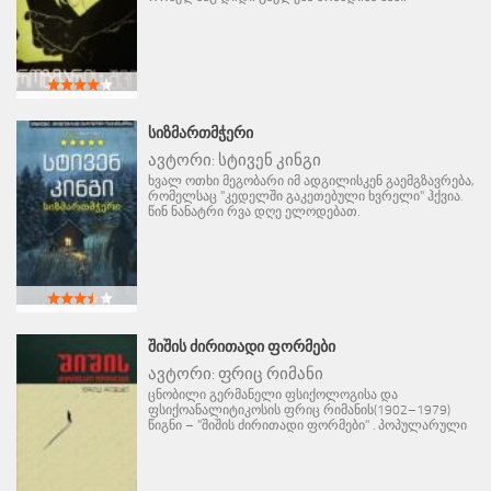
ᲡᲘᲖᲛᲐᲠᲗᲛᲭᲔᲠᲘ
ავტორი:
სტივენ კინგი
ხვალ ოთხი მეგობარი იმ ადგილისკენ გაემგზავრება,
რომელსაც "კედელში გაკეთებული ხვრელი" ჰქვია.
წინ ნანატრი რვა დღე ელოდებათ.
ᲨᲘᲨᲘᲡ ᲫᲘᲠᲘᲗᲐᲓᲘ ᲤᲝᲠᲛᲔᲑᲘ
ავტორი:
ფრიც რიმანი
ცნობილი გერმანელი ფსიქოლოგისა და
ფსიქოანალიტიკოსის ფრიც რიმანის(1902–1979)
წიგნი – "შიშის ძირითადი ფორმები" . პოპულარული