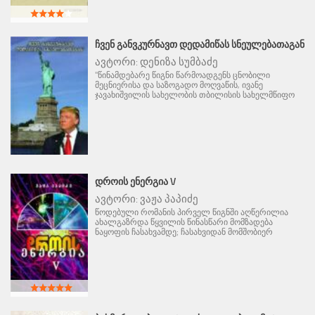
ᲩᲕᲔᲜ ᲒᲐᲜᲕᲙᲣᲠᲜᲐᲕᲗ ᲓᲔᲓᲐᲛᲘᲬᲐᲡ ᲡᲜᲔᲣᲚᲔᲑᲐᲗᲐᲒᲐᲜ
ავტორი:
დენიზა სუმბაძე
"წინამდებარე წიგნი წარმოადგენს ცნობილი
მეცნიერისა და საზოგადო მოღვაწის, ივანე
ჯავახიშვილის სახელობის თბილისის სახელმწიფო
ᲓᲠᲝᲘᲡ ᲔᲜᲔᲠᲒᲘᲐ V
ავტორი:
ვაჟა პაპიძე
წოდებული რომანის პირველ წიგნში აღწერილია
ახალგაზრდა წყვილის წინასწარი მომზადება
ნაყოფის ჩასახვამდე; ჩასახვიდან მომშობიერ