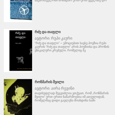
საქართველოში მომხდარ ერთ-ერთ ყველაზე დრ
ᲠᲫᲔ ᲓᲐ ᲗᲐᲤᲚᲘ
ავტორი:
რუპი კაური
"რძე და თაფლი" – ემოციებით სავსე პოეზია რუპი
კაურის "რძე და თაფლი" არის პოეზიისა და პროზის
უნიკალური კრებული, რომელიც მკ
ᲠᲝᲖᲛᲐᲠᲘᲡ ᲨᲕᲘᲚᲘ
ავტორი:
აირა რევინი
თავისუფლად შეგვიძლია ვთქვათ, რომ „როზმარის
შვილი" ერთ-ერთი ნაწარმოებია იმ ათეულიდან,
რომელმაც დიდი გავლენა მოახდინა საში