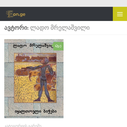
Skip to content
ᲐᲕᲢᲝᲠᲘ:
ᲚᲐᲓᲝ ᲛᲠᲔᲚᲐᲨᲕᲘᲚᲘ
0
ᲙᲐᲢᲔᲒᲝᲠᲘᲘᲡ ᲒᲐᲠᲔᲨᲔ