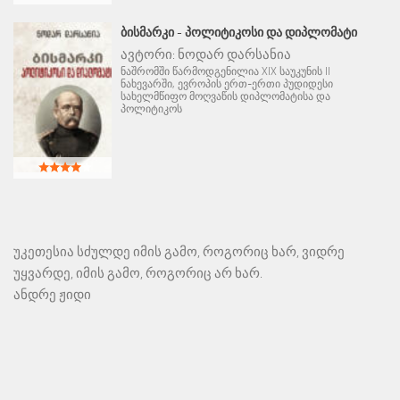
ᲑᲘᲡᲛᲐᲠᲙᲘ - ᲞᲝᲚᲘᲢᲘᲙᲝᲡᲘ ᲓᲐ ᲓᲘᲞᲚᲝᲛᲐᲢᲘ
ავტორი:
ნოდარ დარსანია
ნაშრომში წარმოდგენილია XIX საუკუნის II
ნახევარში, ევროპის ერთ-ერთი პუდიდესი
სახელმწიფო მოღვაწის დიპლომატისა და
პოლიტიკოს
უკეთესია სძულდე იმის გამო, როგორიც ხარ, ვიდრე
უყვარდე, იმის გამო, როგორიც არ ხარ.
ანდრე ჟიდი