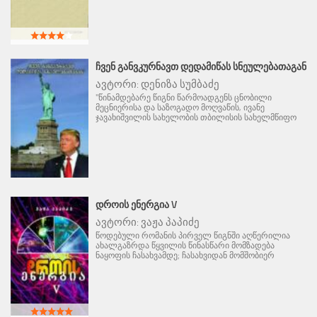
ᲩᲕᲔᲜ ᲒᲐᲜᲕᲙᲣᲠᲜᲐᲕᲗ ᲓᲔᲓᲐᲛᲘᲬᲐᲡ ᲡᲜᲔᲣᲚᲔᲑᲐᲗᲐᲒᲐᲜ
ავტორი:
დენიზა სუმბაძე
"წინამდებარე წიგნი წარმოადგენს ცნობილი
მეცნიერისა და საზოგადო მოღვაწის, ივანე
ჯავახიშვილის სახელობის თბილისის სახელმწიფო
ᲓᲠᲝᲘᲡ ᲔᲜᲔᲠᲒᲘᲐ V
ავტორი:
ვაჟა პაპიძე
წოდებული რომანის პირველ წიგნში აღწერილია
ახალგაზრდა წყვილის წინასწარი მომზადება
ნაყოფის ჩასახვამდე; ჩასახვიდან მომშობიერ