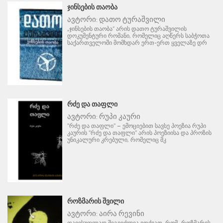
ᲯᲘᲜᲡᲔᲑᲘᲡ ᲗᲐᲝᲑᲐ
ავტორი:
დათო ტურაშვილი
„ჯინსების თაობა“ არის დათო ტურაშვილის
დოკუმენტური რომანი, რომელიც აღწერს საბჭოთა
საქართველოში მომხდარ ერთ-ერთ ყველაზე დრ
ᲠᲫᲔ ᲓᲐ ᲗᲐᲤᲚᲘ
ავტორი:
რუპი კაური
"რძე და თაფლი" – ემოციებით სავსე პოეზია რუპი
კაურის "რძე და თაფლი" არის პოეზიისა და პროზის
უნიკალური კრებული, რომელიც მკ
ᲠᲝᲖᲛᲐᲠᲘᲡ ᲨᲕᲘᲚᲘ
ავტორი:
აირა რევინი