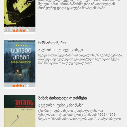
თავისუფლად შეგვიძლია ვთქვათ, რომ „როზმარის
შვილი" ერთ-ერთი ნაწარმოებია იმ ათეულიდან,
რომელმაც დიდი გავლენა მოახდინა საში
ᲡᲘᲖᲛᲐᲠᲗᲛᲭᲔᲠᲘ
ავტორი:
სტივენ კინგი
ხვალ ოთხი მეგობარი იმ ადგილისკენ გაემგზავრება,
რომელსაც "კედელში გაკეთებული ხვრელი" ჰქვია.
წინ ნანატრი რვა დღე ელოდებათ.
ᲨᲘᲨᲘᲡ ᲫᲘᲠᲘᲗᲐᲓᲘ ᲤᲝᲠᲛᲔᲑᲘ
ავტორი:
ფრიც რიმანი
ცნობილი გერმანელი ფსიქოლოგისა და
ფსიქოანალიტიკოსის ფრიც რიმანის(1902–1979)
წიგნი – "შიშის ძირითადი ფორმები" . პოპულარული