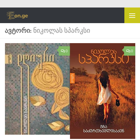
Skip to content
ᲐᲕᲢᲝᲠᲘ:
ᲜᲘᲙᲝᲚᲐᲡ ᲡᲞᲐᲠᲙᲡᲘ
0
0