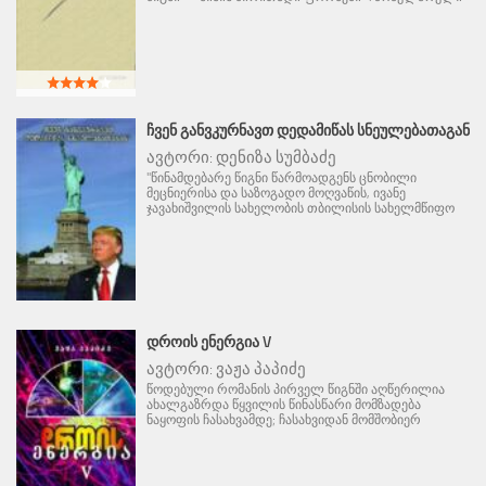
ᲩᲕᲔᲜ ᲒᲐᲜᲕᲙᲣᲠᲜᲐᲕᲗ ᲓᲔᲓᲐᲛᲘᲬᲐᲡ ᲡᲜᲔᲣᲚᲔᲑᲐᲗᲐᲒᲐᲜ
ავტორი:
დენიზა სუმბაძე
"წინამდებარე წიგნი წარმოადგენს ცნობილი
მეცნიერისა და საზოგადო მოღვაწის, ივანე
ჯავახიშვილის სახელობის თბილისის სახელმწიფო
ᲓᲠᲝᲘᲡ ᲔᲜᲔᲠᲒᲘᲐ V
ავტორი:
ვაჟა პაპიძე
წოდებული რომანის პირველ წიგნში აღწერილია
ახალგაზრდა წყვილის წინასწარი მომზადება
ნაყოფის ჩასახვამდე; ჩასახვიდან მომშობიერ