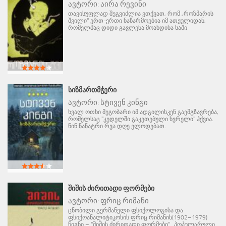
ავტორი:
აირა რევინი
თავისუფლად შეგვიძლია ვთქვათ, რომ „როზმარის
შვილი" ერთ-ერთი ნაწარმოებია იმ ათეულიდან,
რომელმაც დიდი გავლენა მოახდინა საში
ᲡᲘᲖᲛᲐᲠᲗᲛᲭᲔᲠᲘ
ავტორი:
სტივენ კინგი
ხვალ ოთხი მეგობარი იმ ადგილისკენ გაემგზავრება,
რომელსაც "კედელში გაკეთებული ხვრელი" ჰქვია.
წინ ნანატრი რვა დღე ელოდებათ.
ᲨᲘᲨᲘᲡ ᲫᲘᲠᲘᲗᲐᲓᲘ ᲤᲝᲠᲛᲔᲑᲘ
ავტორი:
ფრიც რიმანი
ცნობილი გერმანელი ფსიქოლოგისა და
ფსიქოანალიტიკოსის ფრიც რიმანის(1902–1979)
წიგნი – "შიშის ძირითადი ფორმები" . პოპულარული