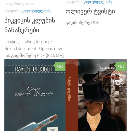
ᲐᲕᲢᲝᲠᲘ
ᲒᲘᲕᲘ ᲔᲜᲓᲔᲚᲐᲫᲔ
ᲘᲐᲜᲕᲐᲠᲘ 5, 2022
ოლივერ ტვისტი
ᲐᲕᲢᲝᲠᲘ
ᲒᲘᲕᲘ ᲔᲜᲓᲔᲚᲐᲫᲔ
პიკვიკის კლუბის
გადმოწერე PDF
ჩანაწერები
Loading… Taking too long?
Reload document | Open in new
tab გადმოწერე PDF [8.44 MB]
0
0