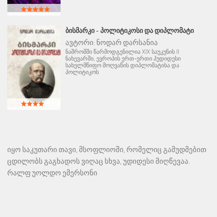
ᲑᲘᲡᲛᲐᲠᲙᲘ - ᲞᲝᲚᲘᲢᲘᲙᲝᲡᲘ ᲓᲐ ᲓᲘᲞᲚᲝᲛᲐᲢᲘ
ავტორი:
ნოდარ დარსანია
ნაშრომში წარმოდგენილია XIX საუკუნის II
ნახევარში, ევროპის ერთ-ერთი პუდიდესი
სახელმწიფო მოღვაწის დიპლომატისა და
პოლიტიკოს
იყო საკუთარი თავი, მსოფლიოში, რომელიც გამუდმებით
ცდილობს გაგხადოს ვიღაც სხვა, უდიდესი მიღწევაა.
რალფ უოლდო ემერსონი