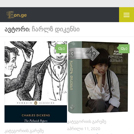
Skip to content
ᲐᲕᲢᲝᲠᲘ:
ᲩᲐᲠᲚᲖ ᲓᲘᲙᲔᲜᲡᲘ
0
0
ᲙᲐᲢᲔᲒᲝᲠᲘᲘᲡ ᲒᲐᲠᲔᲨᲔ
ᲐᲞᲠᲘᲚᲘ 11, 2020
ᲙᲐᲢᲔᲒᲝᲠᲘᲘᲡ ᲒᲐᲠᲔᲨᲔ