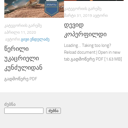
ᲙᲐᲢᲔᲒᲝᲠᲘᲘᲡ ᲒᲐᲠᲔᲨᲔ
ᲛᲐᲠᲢᲘ 31, 2019
ᲐᲕᲢᲝᲠᲘ
დევიდ
ᲙᲐᲢᲔᲒᲝᲠᲘᲘᲡ ᲒᲐᲠᲔᲨᲔ
ᲐᲞᲠᲘᲚᲘ 11, 2020
კოპერფილდი
ᲐᲕᲢᲝᲠᲘ
ᲒᲘᲕᲘ ᲔᲜᲓᲔᲚᲐᲫᲔ
Loading… Taking too long?
წერილი
Reload document | Open in new
უკაცრიელი
tab გადმოწერე PDF [1.63 MB]
კუნძულიდან
გადმოწერე PDF
ძებნა
ძებნა