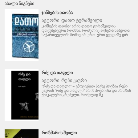
ᲐᲮᲐᲚᲘ ᲬᲘᲒᲜᲔᲑᲘ
ᲯᲘᲜᲡᲔᲑᲘᲡ ᲗᲐᲝᲑᲐ
ავტორი:
დათო ტურაშვილი
„ჯინსების თაობა“ არის დათო ტურაშვილის
დოკუმენტური რომანი, რომელიც აღწერს საბჭოთა
საქართველოში მომხდარ ერთ-ერთ ყველაზე დრ
ᲠᲫᲔ ᲓᲐ ᲗᲐᲤᲚᲘ
ავტორი:
რუპი კაური
"რძე და თაფლი" – ემოციებით სავსე პოეზია რუპი
კაურის "რძე და თაფლი" არის პოეზიისა და პროზის
უნიკალური კრებული, რომელიც მკ
ᲠᲝᲖᲛᲐᲠᲘᲡ ᲨᲕᲘᲚᲘ