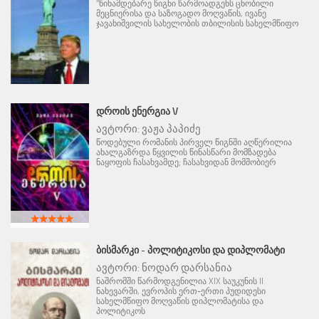
"წინამდებარე წიგნი წარმოადგენს ცნობილი
მეცნიერისა და საზოგადო მოღვაწის, ივანე
ჯავახიშვილის სახელობის თბილისის სახელმწიფო
ᲓᲠᲝᲘᲡ ᲔᲜᲔᲠᲒᲘᲐ V
ავტორი:
ვაჟა პაპიძე
წოდებული რომანის პირველ წიგნში აღწერილია
ახალგაზრდა წყვილის წინასწარი მომზადება
ნაყოფის ჩასახვამდე; ჩასახვიდან მომშობიერ
ᲑᲘᲡᲛᲐᲠᲙᲘ - ᲞᲝᲚᲘᲢᲘᲙᲝᲡᲘ ᲓᲐ ᲓᲘᲞᲚᲝᲛᲐᲢᲘ
ავტორი:
ნოდარ დარსანია
ნაშრომში წარმოდგენილია XIX საუკუნის II
ნახევარში, ევროპის ერთ-ერთი პუდიდესი
სახელმწიფო მოღვაწის დიპლომატისა და
პოლიტიკოს