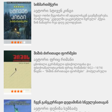
ᲡᲘᲖᲛᲐᲠᲗᲛᲭᲔᲠᲘ
ავტორი:
სტივენ კინგი
ხვალ ოთხი მეგობარი იმ ადგილისკენ გაემგზავრება,
რომელსაც "კედელში გაკეთებული ხვრელი" ჰქვია.
წინ ნანატრი რვა დღე ელოდებათ.
ᲨᲘᲨᲘᲡ ᲫᲘᲠᲘᲗᲐᲓᲘ ᲤᲝᲠᲛᲔᲑᲘ
ავტორი:
ფრიც რიმანი
ცნობილი გერმანელი ფსიქოლოგისა და
ფსიქოანალიტიკოსის ფრიც რიმანის(1902–1979)
წიგნი – "შიშის ძირითადი ფორმები" . პოპულარული
ᲩᲕᲔᲜ ᲒᲐᲜᲕᲙᲣᲠᲜᲐᲕᲗ ᲓᲔᲓᲐᲛᲘᲬᲐᲡ ᲡᲜᲔᲣᲚᲔᲑᲐᲗᲐᲒᲐᲜ
ავტორი:
დენიზა სუმბაძე