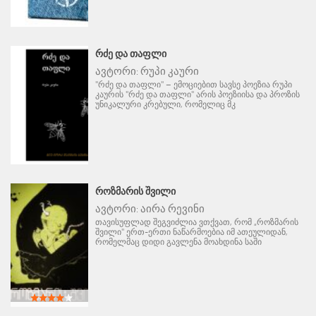
ᲠᲫᲔ ᲓᲐ ᲗᲐᲤᲚᲘ
ავტორი:
რუპი კაური
"რძე და თაფლი" – ემოციებით სავსე პოეზია რუპი
კაურის "რძე და თაფლი" არის პოეზიისა და პროზის
უნიკალური კრებული, რომელიც მკ
ᲠᲝᲖᲛᲐᲠᲘᲡ ᲨᲕᲘᲚᲘ
ავტორი:
აირა რევინი
თავისუფლად შეგვიძლია ვთქვათ, რომ „როზმარის
შვილი" ერთ-ერთი ნაწარმოებია იმ ათეულიდან,
რომელმაც დიდი გავლენა მოახდინა საში