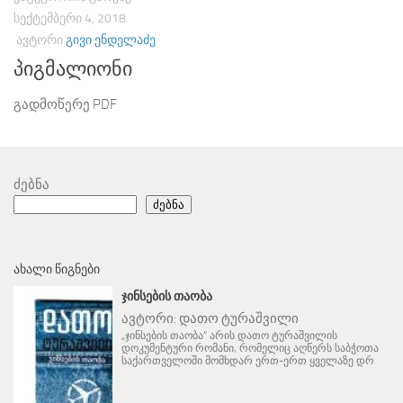
ᲡᲔᲥᲢᲔᲛᲑᲔᲠᲘ 4, 2018
ᲐᲕᲢᲝᲠᲘ
ᲒᲘᲕᲘ ᲔᲜᲓᲔᲚᲐᲫᲔ
პიგმალიონი
გადმოწერე PDF
ძებნა
ძებნა
ᲐᲮᲐᲚᲘ ᲬᲘᲒᲜᲔᲑᲘ
ᲯᲘᲜᲡᲔᲑᲘᲡ ᲗᲐᲝᲑᲐ
ავტორი:
დათო ტურაშვილი
„ჯინსების თაობა“ არის დათო ტურაშვილის
დოკუმენტური რომანი, რომელიც აღწერს საბჭოთა
საქართველოში მომხდარ ერთ-ერთ ყველაზე დრ