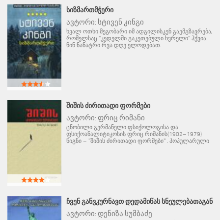
ᲡᲘᲖᲛᲐᲠᲗᲛᲭᲔᲠᲘ
ავტორი:
სტივენ კინგი
ხვალ ოთხი მეგობარი იმ ადგილისკენ გაემგზავრება,
რომელსაც "კედელში გაკეთებული ხვრელი" ჰქვია.
წინ ნანატრი რვა დღე ელოდებათ.
ᲨᲘᲨᲘᲡ ᲫᲘᲠᲘᲗᲐᲓᲘ ᲤᲝᲠᲛᲔᲑᲘ
ავტორი:
ფრიც რიმანი
ცნობილი გერმანელი ფსიქოლოგისა და
ფსიქოანალიტიკოსის ფრიც რიმანის(1902–1979)
წიგნი – "შიშის ძირითადი ფორმები" . პოპულარული
ᲩᲕᲔᲜ ᲒᲐᲜᲕᲙᲣᲠᲜᲐᲕᲗ ᲓᲔᲓᲐᲛᲘᲬᲐᲡ ᲡᲜᲔᲣᲚᲔᲑᲐᲗᲐᲒᲐᲜ
ავტორი:
დენიზა სუმბაძე