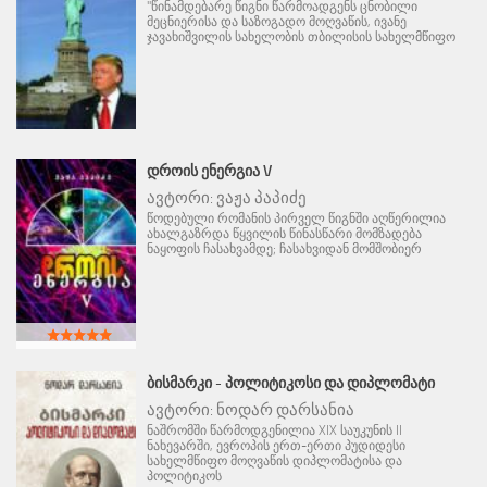
"წინამდებარე წიგნი წარმოადგენს ცნობილი
მეცნიერისა და საზოგადო მოღვაწის, ივანე
ჯავახიშვილის სახელობის თბილისის სახელმწიფო
ᲓᲠᲝᲘᲡ ᲔᲜᲔᲠᲒᲘᲐ V
ავტორი:
ვაჟა პაპიძე
წოდებული რომანის პირველ წიგნში აღწერილია
ახალგაზრდა წყვილის წინასწარი მომზადება
ნაყოფის ჩასახვამდე; ჩასახვიდან მომშობიერ
ᲑᲘᲡᲛᲐᲠᲙᲘ - ᲞᲝᲚᲘᲢᲘᲙᲝᲡᲘ ᲓᲐ ᲓᲘᲞᲚᲝᲛᲐᲢᲘ
ავტორი:
ნოდარ დარსანია
ნაშრომში წარმოდგენილია XIX საუკუნის II
ნახევარში, ევროპის ერთ-ერთი პუდიდესი
სახელმწიფო მოღვაწის დიპლომატისა და
პოლიტიკოს