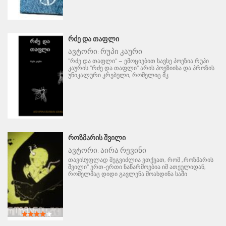
ᲠᲫᲔ ᲓᲐ ᲗᲐᲤᲚᲘ
ავტორი:
რუპი კაური
"რძე და თაფლი" – ემოციებით სავსე პოეზია რუპი
კაურის "რძე და თაფლი" არის პოეზიისა და პროზის
უნიკალური კრებული, რომელიც მკ
ᲠᲝᲖᲛᲐᲠᲘᲡ ᲨᲕᲘᲚᲘ
ავტორი:
აირა რევინი
თავისუფლად შეგვიძლია ვთქვათ, რომ „როზმარის
შვილი" ერთ-ერთი ნაწარმოებია იმ ათეულიდან,
რომელმაც დიდი გავლენა მოახდინა საში