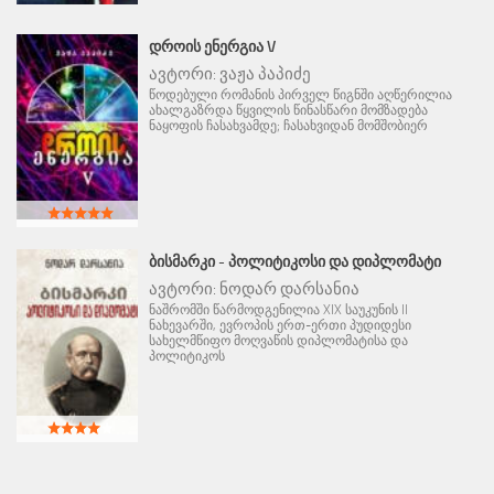
ᲓᲠᲝᲘᲡ ᲔᲜᲔᲠᲒᲘᲐ V
ავტორი:
ვაჟა პაპიძე
წოდებული რომანის პირველ წიგნში აღწერილია
ახალგაზრდა წყვილის წინასწარი მომზადება
ნაყოფის ჩასახვამდე; ჩასახვიდან მომშობიერ
ᲑᲘᲡᲛᲐᲠᲙᲘ - ᲞᲝᲚᲘᲢᲘᲙᲝᲡᲘ ᲓᲐ ᲓᲘᲞᲚᲝᲛᲐᲢᲘ
ავტორი:
ნოდარ დარსანია
ნაშრომში წარმოდგენილია XIX საუკუნის II
ნახევარში, ევროპის ერთ-ერთი პუდიდესი
სახელმწიფო მოღვაწის დიპლომატისა და
პოლიტიკოს