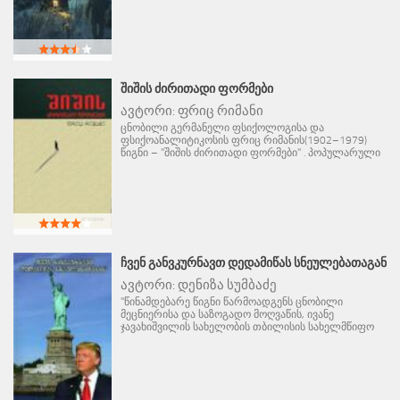
ᲨᲘᲨᲘᲡ ᲫᲘᲠᲘᲗᲐᲓᲘ ᲤᲝᲠᲛᲔᲑᲘ
ავტორი:
ფრიც რიმანი
ცნობილი გერმანელი ფსიქოლოგისა და
ფსიქოანალიტიკოსის ფრიც რიმანის(1902–1979)
წიგნი – "შიშის ძირითადი ფორმები" . პოპულარული
ᲩᲕᲔᲜ ᲒᲐᲜᲕᲙᲣᲠᲜᲐᲕᲗ ᲓᲔᲓᲐᲛᲘᲬᲐᲡ ᲡᲜᲔᲣᲚᲔᲑᲐᲗᲐᲒᲐᲜ
ავტორი:
დენიზა სუმბაძე
"წინამდებარე წიგნი წარმოადგენს ცნობილი
მეცნიერისა და საზოგადო მოღვაწის, ივანე
ჯავახიშვილის სახელობის თბილისის სახელმწიფო