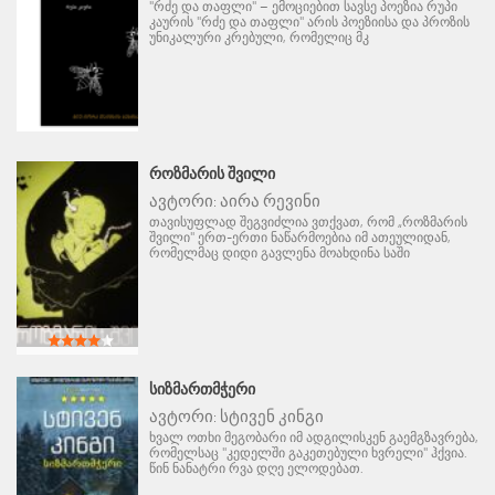
"რძე და თაფლი" – ემოციებით სავსე პოეზია რუპი
კაურის "რძე და თაფლი" არის პოეზიისა და პროზის
უნიკალური კრებული, რომელიც მკ
ᲠᲝᲖᲛᲐᲠᲘᲡ ᲨᲕᲘᲚᲘ
ავტორი:
აირა რევინი
თავისუფლად შეგვიძლია ვთქვათ, რომ „როზმარის
შვილი" ერთ-ერთი ნაწარმოებია იმ ათეულიდან,
რომელმაც დიდი გავლენა მოახდინა საში
ᲡᲘᲖᲛᲐᲠᲗᲛᲭᲔᲠᲘ
ავტორი:
სტივენ კინგი
ხვალ ოთხი მეგობარი იმ ადგილისკენ გაემგზავრება,
რომელსაც "კედელში გაკეთებული ხვრელი" ჰქვია.
წინ ნანატრი რვა დღე ელოდებათ.