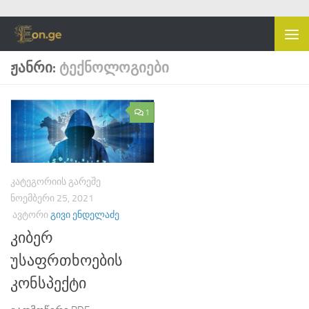
Skip to content
ᲟᲐᲜᲠᲘ:
ᲢᲔᲥᲜᲝᲚᲝᲒᲘᲔᲑᲘ
1
ᲙᲐᲢᲔᲒᲝᲠᲘᲘᲡ ᲒᲐᲠᲔᲨᲔ
ᲜᲝᲔᲛᲑᲔᲠᲘ 25, 2021
ᲐᲕᲢᲝᲠᲘ
ᲒᲘᲕᲘ ᲔᲜᲓᲔᲚᲐᲫᲔ
კიბერ
უსაფრთხოების
კონსპექტი