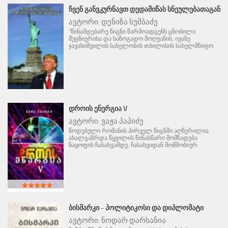
ᲩᲕᲔᲜ ᲒᲐᲜᲕᲙᲣᲠᲜᲐᲕᲗ ᲓᲔᲓᲐᲛᲘᲬᲐᲡ ᲡᲜᲔᲣᲚᲔᲑᲐᲗᲐᲒᲐᲜ
ავტორი:
დენიზა სუმბაძე
"წინამდებარე წიგნი წარმოადგენს ცნობილი
მეცნიერისა და საზოგადო მოღვაწის, ივანე
ჯავახიშვილის სახელობის თბილისის სახელმწიფო
ᲓᲠᲝᲘᲡ ᲔᲜᲔᲠᲒᲘᲐ V
ავტორი:
ვაჟა პაპიძე
წოდებული რომანის პირველ წიგნში აღწერილია
ახალგაზრდა წყვილის წინასწარი მომზადება
ნაყოფის ჩასახვამდე; ჩასახვიდან მომშობიერ
ᲑᲘᲡᲛᲐᲠᲙᲘ - ᲞᲝᲚᲘᲢᲘᲙᲝᲡᲘ ᲓᲐ ᲓᲘᲞᲚᲝᲛᲐᲢᲘ
ავტორი:
ნოდარ დარსანია