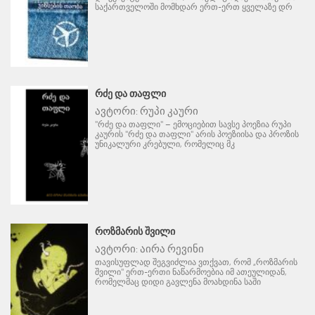
საქართველოში მომხდარ ერთ-ერთ ყველაზე დრ
ᲠᲫᲔ ᲓᲐ ᲗᲐᲤᲚᲘ
ავტორი:
რუპი კაური
"რძე და თაფლი" – ემოციებით სავსე პოეზია რუპი
კაურის "რძე და თაფლი" არის პოეზიისა და პროზის
უნიკალური კრებული, რომელიც მკ
ᲠᲝᲖᲛᲐᲠᲘᲡ ᲨᲕᲘᲚᲘ
ავტორი:
აირა რევინი
თავისუფლად შეგვიძლია ვთქვათ, რომ „როზმარის
შვილი" ერთ-ერთი ნაწარმოებია იმ ათეულიდან,
რომელმაც დიდი გავლენა მოახდინა საში