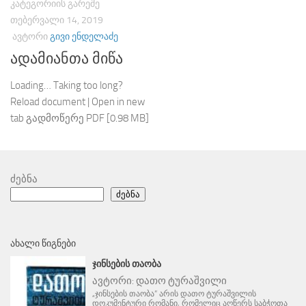
ᲙᲐᲢᲔᲒᲝᲠᲘᲘᲡ ᲒᲐᲠᲔᲨᲔ
ᲗᲔᲑᲔᲠᲕᲐᲚᲘ 14, 2019
ᲐᲕᲢᲝᲠᲘ
ᲒᲘᲕᲘ ᲔᲜᲓᲔᲚᲐᲫᲔ
ადამიანთა მიწა
Loading… Taking too long?
Reload document | Open in new
tab გადმოწერე PDF [0.98 MB]
ძებნა
ძებნა
ᲐᲮᲐᲚᲘ ᲬᲘᲒᲜᲔᲑᲘ
ᲯᲘᲜᲡᲔᲑᲘᲡ ᲗᲐᲝᲑᲐ
ავტორი:
დათო ტურაშვილი
„ჯინსების თაობა“ არის დათო ტურაშვილის
დოკუმენტური რომანი, რომელიც აღწერს საბჭოთა