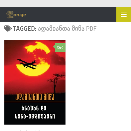
Skip to content
TAGGED:
ᲐᲓᲐᲛᲘᲐᲜᲗᲐ ᲛᲘᲬᲐ PDF
0