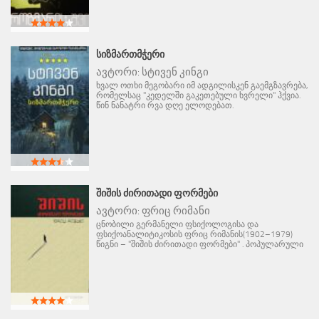
ᲡᲘᲖᲛᲐᲠᲗᲛᲭᲔᲠᲘ
ავტორი:
სტივენ კინგი
ხვალ ოთხი მეგობარი იმ ადგილისკენ გაემგზავრება,
რომელსაც "კედელში გაკეთებული ხვრელი" ჰქვია.
წინ ნანატრი რვა დღე ელოდებათ.
ᲨᲘᲨᲘᲡ ᲫᲘᲠᲘᲗᲐᲓᲘ ᲤᲝᲠᲛᲔᲑᲘ
ავტორი:
ფრიც რიმანი
ცნობილი გერმანელი ფსიქოლოგისა და
ფსიქოანალიტიკოსის ფრიც რიმანის(1902–1979)
წიგნი – "შიშის ძირითადი ფორმები" . პოპულარული