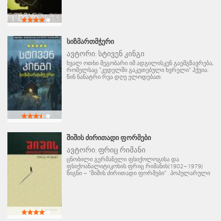
ᲡᲘᲖᲛᲐᲠᲗᲛᲭᲔᲠᲘ
ავტორი:
სტივენ კინგი
ხვალ ოთხი მეგობარი იმ ადგილისკენ გაემგზავრება,
რომელსაც "კედელში გაკეთებული ხვრელი" ჰქვია.
წინ ნანატრი რვა დღე ელოდებათ.
ᲨᲘᲨᲘᲡ ᲫᲘᲠᲘᲗᲐᲓᲘ ᲤᲝᲠᲛᲔᲑᲘ
ავტორი:
ფრიც რიმანი
ცნობილი გერმანელი ფსიქოლოგისა და
ფსიქოანალიტიკოსის ფრიც რიმანის(1902–1979)
წიგნი – "შიშის ძირითადი ფორმები" . პოპულარული