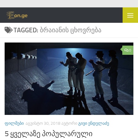
Skip to content
TAGGED:
ᲑᲠᲐᲘᲐᲜᲘᲡ ᲪᲮᲝᲕᲠᲔᲑᲐ
0
ᲤᲘᲚᲛᲔᲑᲘ
ᲐᲒᲕᲘᲡᲢᲝ 30, 2018
ᲐᲕᲢᲝᲠᲘ
ᲒᲘᲕᲘ ᲔᲜᲓᲔᲚᲐᲫᲔ
5 ყველაზე პოპულარული