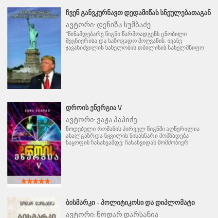
ᲩᲕᲔᲜ ᲒᲐᲜᲕᲙᲣᲠᲜᲐᲕᲗ ᲓᲔᲓᲐᲛᲘᲬᲐᲡ ᲡᲜᲔᲣᲚᲔᲑᲐᲗᲐᲒᲐᲜ
ავტორი:
დენიზა სუმბაძე
"წინამდებარე წიგნი წარმოადგენს ცნობილი
მეცნიერისა და საზოგადო მოღვაწის, ივანე
ჯავახიშვილის სახელობის თბილისის სახელმწიფო
ᲓᲠᲝᲘᲡ ᲔᲜᲔᲠᲒᲘᲐ V
ავტორი:
ვაჟა პაპიძე
წოდებული რომანის პირველ წიგნში აღწერილია
ახალგაზრდა წყვილის წინასწარი მომზადება
ნაყოფის ჩასახვამდე; ჩასახვიდან მომშობიერ
ᲑᲘᲡᲛᲐᲠᲙᲘ - ᲞᲝᲚᲘᲢᲘᲙᲝᲡᲘ ᲓᲐ ᲓᲘᲞᲚᲝᲛᲐᲢᲘ
ავტორი:
ნოდარ დარსანია