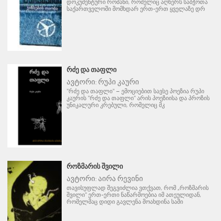
დოკუმენტური რომანი, რომელიც აღწერს საბჭოთა
საქართველოში მომხდარ ერთ-ერთ ყველაზე დრ
ᲠᲫᲔ ᲓᲐ ᲗᲐᲤᲚᲘ
ავტორი:
რუპი კაური
"რძე და თაფლი" – ემოციებით სავსე პოეზია რუპი
კაურის "რძე და თაფლი" არის პოეზიისა და პროზის
უნიკალური კრებული, რომელიც მკ
ᲠᲝᲖᲛᲐᲠᲘᲡ ᲨᲕᲘᲚᲘ
ავტორი:
აირა რევინი
თავისუფლად შეგვიძლია ვთქვათ, რომ „როზმარის
შვილი" ერთ-ერთი ნაწარმოებია იმ ათეულიდან,
რომელმაც დიდი გავლენა მოახდინა საში