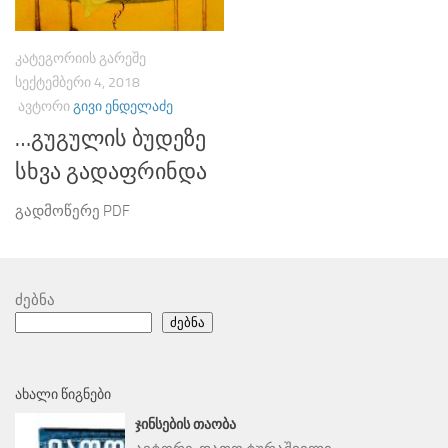
ᲙᲐᲢᲔᲒᲝᲠᲘᲘᲡ ᲒᲐᲠᲔᲨᲔ
ᲡᲔᲥᲢᲔᲛᲑᲔᲠᲘ 4, 2018
ᲐᲕᲢᲝᲠᲘ
ᲒᲘᲕᲘ ᲔᲜᲓᲔᲚᲐᲫᲔ
…გუგულის ბუდეზე
სხვა გადაფრინდა
გადმოწერე PDF
ძებნა
ძებნა
ᲐᲮᲐᲚᲘ ᲬᲘᲒᲜᲔᲑᲘ
ᲯᲘᲜᲡᲔᲑᲘᲡ ᲗᲐᲝᲑᲐ