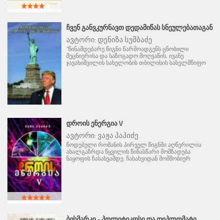
ᲩᲕᲔᲜ ᲒᲐᲜᲕᲙᲣᲠᲜᲐᲕᲗ ᲓᲔᲓᲐᲛᲘᲬᲐᲡ ᲡᲜᲔᲣᲚᲔᲑᲐᲗᲐᲒᲐᲜ
ავტორი:
დენიზა სუმბაძე
"წინამდებარე წიგნი წარმოადგენს ცნობილი
მეცნიერისა და საზოგადო მოღვაწის, ივანე
ჯავახიშვილის სახელობის თბილისის სახელმწიფო
ᲓᲠᲝᲘᲡ ᲔᲜᲔᲠᲒᲘᲐ V
ავტორი:
ვაჟა პაპიძე
წოდებული რომანის პირველ წიგნში აღწერილია
ახალგაზრდა წყვილის წინასწარი მომზადება
ნაყოფის ჩასახვამდე; ჩასახვიდან მომშობიერ
ᲑᲘᲡᲛᲐᲠᲙᲘ - ᲞᲝᲚᲘᲢᲘᲙᲝᲡᲘ ᲓᲐ ᲓᲘᲞᲚᲝᲛᲐᲢᲘ