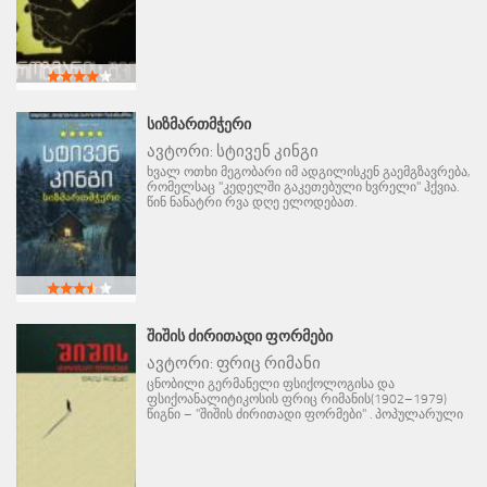
ᲡᲘᲖᲛᲐᲠᲗᲛᲭᲔᲠᲘ
ავტორი:
სტივენ კინგი
ხვალ ოთხი მეგობარი იმ ადგილისკენ გაემგზავრება,
რომელსაც "კედელში გაკეთებული ხვრელი" ჰქვია.
წინ ნანატრი რვა დღე ელოდებათ.
ᲨᲘᲨᲘᲡ ᲫᲘᲠᲘᲗᲐᲓᲘ ᲤᲝᲠᲛᲔᲑᲘ
ავტორი:
ფრიც რიმანი
ცნობილი გერმანელი ფსიქოლოგისა და
ფსიქოანალიტიკოსის ფრიც რიმანის(1902–1979)
წიგნი – "შიშის ძირითადი ფორმები" . პოპულარული