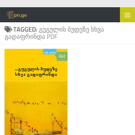
Skip to content
TAGGED:
ᲒᲣᲒᲣᲚᲘᲡ ᲑᲣᲓᲔᲖᲔ ᲡᲮᲕᲐ
ᲒᲐᲓᲐᲤᲠᲘᲜᲓᲐ PDF
0