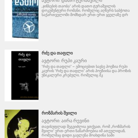
ავტორი:
დათო ტურაშვილი
„ჯინსების თაობა“ არის დათო ტურაშვილის
დოკუმენტური რომანი, რომელიც აღწერს საბჭოთა
საქართველოში მომხდარ ერთ-ერთ ყველაზე დრ
ᲠᲫᲔ ᲓᲐ ᲗᲐᲤᲚᲘ
ავტორი:
რუპი კაური
"რძე და თაფლი" – ემოციებით სავსე პოეზია რუპი
კაურის "რძე და თაფლი" არის პოეზიისა და პროზის
უნიკალური კრებული, რომელიც მკ
ᲠᲝᲖᲛᲐᲠᲘᲡ ᲨᲕᲘᲚᲘ
ავტორი:
აირა რევინი
თავისუფლად შეგვიძლია ვთქვათ, რომ „როზმარის
შვილი" ერთ-ერთი ნაწარმოებია იმ ათეულიდან,
რომელმაც დიდი გავლენა მოახდინა საში