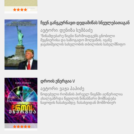
ᲩᲕᲔᲜ ᲒᲐᲜᲕᲙᲣᲠᲜᲐᲕᲗ ᲓᲔᲓᲐᲛᲘᲬᲐᲡ ᲡᲜᲔᲣᲚᲔᲑᲐᲗᲐᲒᲐᲜ
ავტორი:
დენიზა სუმბაძე
"წინამდებარე წიგნი წარმოადგენს ცნობილი
მეცნიერისა და საზოგადო მოღვაწის, ივანე
ჯავახიშვილის სახელობის თბილისის სახელმწიფო
ᲓᲠᲝᲘᲡ ᲔᲜᲔᲠᲒᲘᲐ V
ავტორი:
ვაჟა პაპიძე
წოდებული რომანის პირველ წიგნში აღწერილია
ახალგაზრდა წყვილის წინასწარი მომზადება
ნაყოფის ჩასახვამდე; ჩასახვიდან მომშობიერ