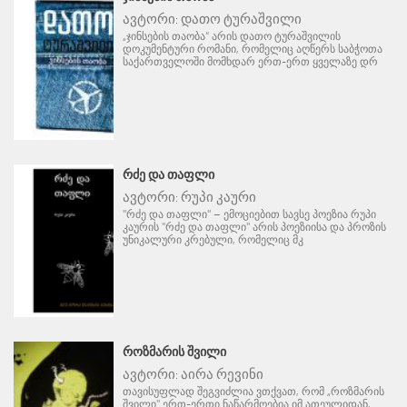
ავტორი:
დათო ტურაშვილი
„ჯინსების თაობა“ არის დათო ტურაშვილის
დოკუმენტური რომანი, რომელიც აღწერს საბჭოთა
საქართველოში მომხდარ ერთ-ერთ ყველაზე დრ
ᲠᲫᲔ ᲓᲐ ᲗᲐᲤᲚᲘ
ავტორი:
რუპი კაური
"რძე და თაფლი" – ემოციებით სავსე პოეზია რუპი
კაურის "რძე და თაფლი" არის პოეზიისა და პროზის
უნიკალური კრებული, რომელიც მკ
ᲠᲝᲖᲛᲐᲠᲘᲡ ᲨᲕᲘᲚᲘ
ავტორი:
აირა რევინი
თავისუფლად შეგვიძლია ვთქვათ, რომ „როზმარის
შვილი" ერთ-ერთი ნაწარმოებია იმ ათეულიდან,