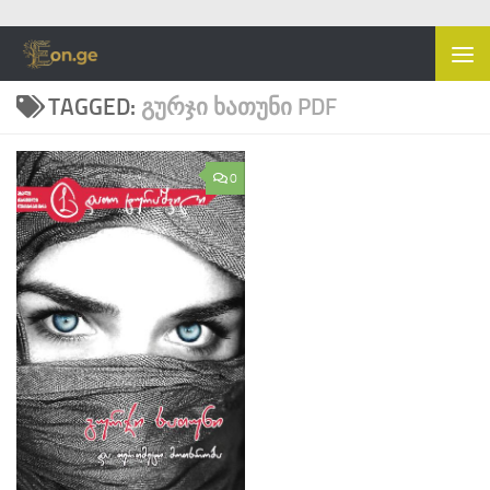
Skip to content
TAGGED:
ᲒᲣᲠᲯᲘ ᲮᲐᲗᲣᲜᲘ PDF
0