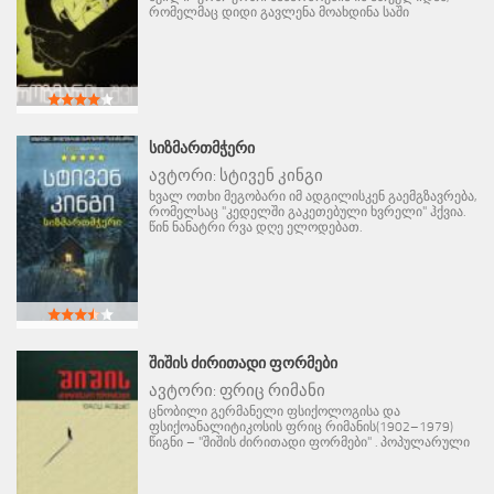
რომელმაც დიდი გავლენა მოახდინა საში
ᲡᲘᲖᲛᲐᲠᲗᲛᲭᲔᲠᲘ
ავტორი:
სტივენ კინგი
ხვალ ოთხი მეგობარი იმ ადგილისკენ გაემგზავრება,
რომელსაც "კედელში გაკეთებული ხვრელი" ჰქვია.
წინ ნანატრი რვა დღე ელოდებათ.
ᲨᲘᲨᲘᲡ ᲫᲘᲠᲘᲗᲐᲓᲘ ᲤᲝᲠᲛᲔᲑᲘ
ავტორი:
ფრიც რიმანი
ცნობილი გერმანელი ფსიქოლოგისა და
ფსიქოანალიტიკოსის ფრიც რიმანის(1902–1979)
წიგნი – "შიშის ძირითადი ფორმები" . პოპულარული