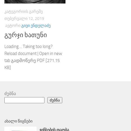
ᲙᲐᲢᲔᲒᲝᲠᲘᲘᲡ ᲒᲐᲠᲔᲨᲔ
ᲗᲔᲑᲔᲠᲕᲐᲚᲘ 12, 2019
ᲐᲕᲢᲝᲠᲘ
ᲒᲘᲕᲘ ᲔᲜᲓᲔᲚᲐᲫᲔ
გურჯი ხათუნი
Loading… Taking too long?
Reload document | Open in new
tab გადმოწერე PDF [271.15
KB]
ძებნა
ძებნა
ᲐᲮᲐᲚᲘ ᲬᲘᲒᲜᲔᲑᲘ
ᲯᲘᲜᲡᲔᲑᲘᲡ ᲗᲐᲝᲑᲐ