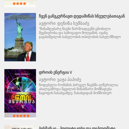
ᲩᲕᲔᲜ ᲒᲐᲜᲕᲙᲣᲠᲜᲐᲕᲗ ᲓᲔᲓᲐᲛᲘᲬᲐᲡ ᲡᲜᲔᲣᲚᲔᲑᲐᲗᲐᲒᲐᲜ
ავტორი:
დენიზა სუმბაძე
"წინამდებარე წიგნი წარმოადგენს ცნობილი
მეცნიერისა და საზოგადო მოღვაწის, ივანე
ჯავახიშვილის სახელობის თბილისის სახელმწიფო
ᲓᲠᲝᲘᲡ ᲔᲜᲔᲠᲒᲘᲐ V
ავტორი:
ვაჟა პაპიძე
წოდებული რომანის პირველ წიგნში აღწერილია
ახალგაზრდა წყვილის წინასწარი მომზადება
ნაყოფის ჩასახვამდე; ჩასახვიდან მომშობიერ
ᲑᲘᲡᲛᲐᲠᲙᲘ - ᲞᲝᲚᲘᲢᲘᲙᲝᲡᲘ ᲓᲐ ᲓᲘᲞᲚᲝᲛᲐᲢᲘ