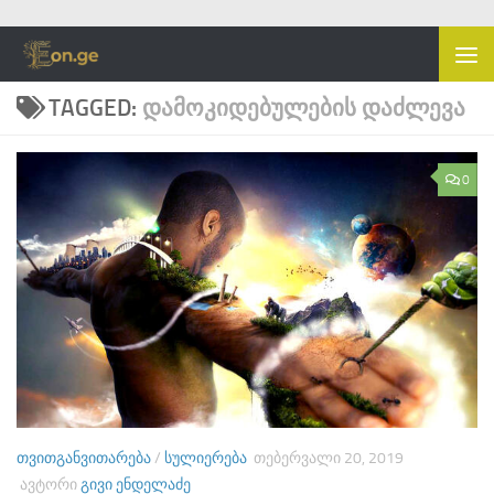
Skip to content
TAGGED:
ᲓᲐᲛᲝᲙᲘᲓᲔᲑᲣᲚᲔᲑᲘᲡ ᲓᲐᲫᲚᲔᲕᲐ
0
ᲗᲕᲘᲗᲒᲐᲜᲕᲘᲗᲐᲠᲔᲑᲐ
/
ᲡᲣᲚᲘᲔᲠᲔᲑᲐ
ᲗᲔᲑᲔᲠᲕᲐᲚᲘ 20, 2019
ᲐᲕᲢᲝᲠᲘ
ᲒᲘᲕᲘ ᲔᲜᲓᲔᲚᲐᲫᲔ