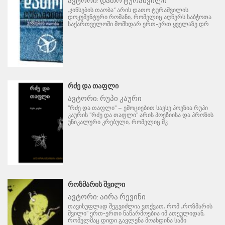
ავტორი:
დათო ტურაშვილი
„ჯინსების თაობა“ არის დათო ტურაშვილის
დოკუმენტური რომანი, რომელიც აღწერს საბჭოთა
საქართველოში მომხდარ ერთ-ერთ ყველაზე დრ
ᲠᲫᲔ ᲓᲐ ᲗᲐᲤᲚᲘ
ავტორი:
რუპი კაური
"რძე და თაფლი" – ემოციებით სავსე პოეზია რუპი
კაურის "რძე და თაფლი" არის პოეზიისა და პროზის
უნიკალური კრებული, რომელიც მკ
ᲠᲝᲖᲛᲐᲠᲘᲡ ᲨᲕᲘᲚᲘ
ავტორი:
აირა რევინი
თავისუფლად შეგვიძლია ვთქვათ, რომ „როზმარის
შვილი" ერთ-ერთი ნაწარმოებია იმ ათეულიდან,
რომელმაც დიდი გავლენა მოახდინა საში