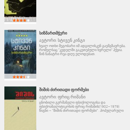
ᲡᲘᲖᲛᲐᲠᲗᲛᲭᲔᲠᲘ
ავტორი:
სტივენ კინგი
ხვალ ოთხი მეგობარი იმ ადგილისკენ გაემგზავრება,
რომელსაც "კედელში გაკეთებული ხვრელი" ჰქვია.
წინ ნანატრი რვა დღე ელოდებათ.
ᲨᲘᲨᲘᲡ ᲫᲘᲠᲘᲗᲐᲓᲘ ᲤᲝᲠᲛᲔᲑᲘ
ავტორი:
ფრიც რიმანი
ცნობილი გერმანელი ფსიქოლოგისა და
ფსიქოანალიტიკოსის ფრიც რიმანის(1902–1979)
წიგნი – "შიშის ძირითადი ფორმები" . პოპულარული