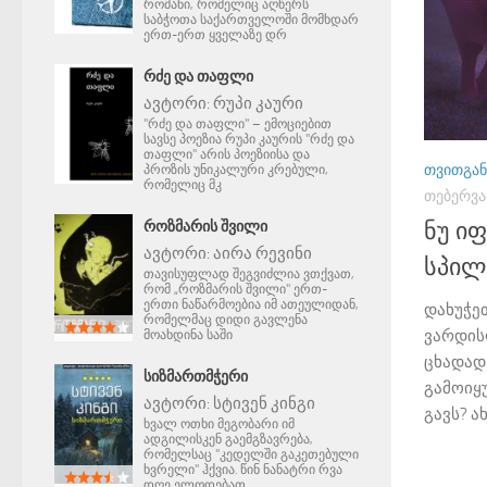
რომანი, რომელიც აღწერს
საბჭოთა საქართველოში მომხდარ
ერთ-ერთ ყველაზე დრ
ᲠᲫᲔ ᲓᲐ ᲗᲐᲤᲚᲘ
ავტორი:
რუპი კაური
"რძე და თაფლი" – ემოციებით
სავსე პოეზია რუპი კაურის "რძე და
თაფლი" არის პოეზიისა და
ᲗᲕᲘᲗᲒᲐᲜ
პროზის უნიკალური კრებული,
რომელიც მკ
ᲗᲔᲑᲔᲠᲕᲐ
ᲠᲝᲖᲛᲐᲠᲘᲡ ᲨᲕᲘᲚᲘ
ნუ ი
ავტორი:
აირა რევინი
სპილ
თავისუფლად შეგვიძლია ვთქვათ,
რომ „როზმარის შვილი" ერთ-
ერთი ნაწარმოებია იმ ათეულიდან,
დახუჭე
რომელმაც დიდი გავლენა
ვარდის
მოახდინა საში
ცხადად
ᲡᲘᲖᲛᲐᲠᲗᲛᲭᲔᲠᲘ
გამოიყ
ავტორი:
სტივენ კინგი
გავს? ახ
ხვალ ოთხი მეგობარი იმ
ადგილისკენ გაემგზავრება,
რომელსაც "კედელში გაკეთებული
ხვრელი" ჰქვია. წინ ნანატრი რვა
დღე ელოდებათ.