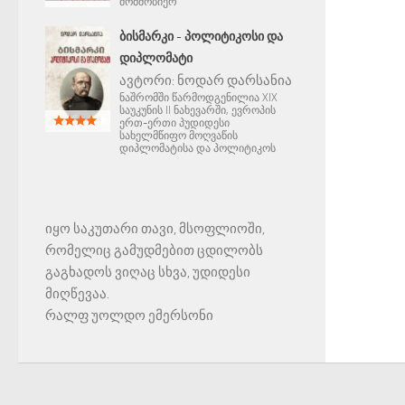
მომშობიერ
ᲑᲘᲡᲛᲐᲠᲙᲘ - ᲞᲝᲚᲘᲢᲘᲙᲝᲡᲘ ᲓᲐ
ᲓᲘᲞᲚᲝᲛᲐᲢᲘ
ავტორი:
ნოდარ დარსანია
ნაშრომში წარმოდგენილია XIX
საუკუნის II ნახევარში, ევროპის
ერთ-ერთი პუდიდესი
სახელმწიფო მოღვაწის
დიპლომატისა და პოლიტიკოს
იყო საკუთარი თავი, მსოფლიოში,
რომელიც გამუდმებით ცდილობს
გაგხადოს ვიღაც სხვა, უდიდესი
მიღწევაა.
რალფ უოლდო ემერსონი