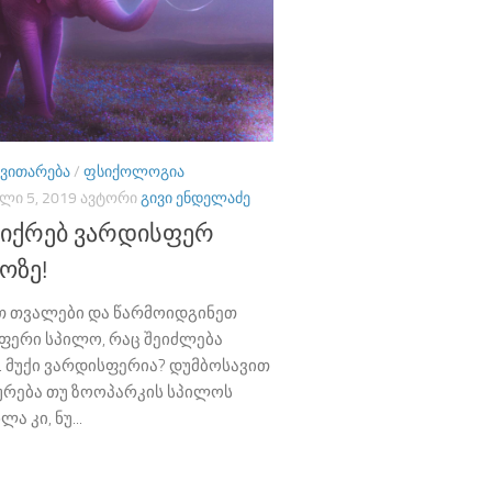
ᲕᲘᲗᲐᲠᲔᲑᲐ
/
ᲤᲡᲘᲥᲝᲚᲝᲒᲘᲐ
ᲚᲘ 5, 2019
ᲐᲕᲢᲝᲠᲘ
ᲒᲘᲕᲘ ᲔᲜᲓᲔᲚᲐᲫᲔ
ფიქრებ ვარდისფერ
ოზე!
თ თვალები და წარმოიდგინეთ
ფერი სპილო, რაც შეიძლება
. მუქი ვარდისფერია? დუმბოსავით
ურება თუ ზოოპარკის სპილოს
ლა კი, ნუ...