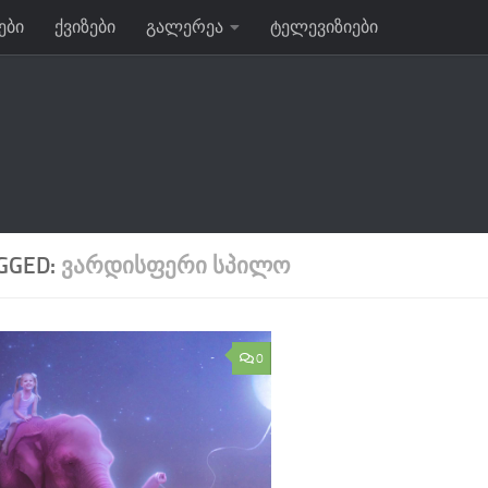
ები
ქვიზები
გალერეა
ტელევიზიები
GGED:
ᲕᲐᲠᲓᲘᲡᲤᲔᲠᲘ ᲡᲞᲘᲚᲝ
0