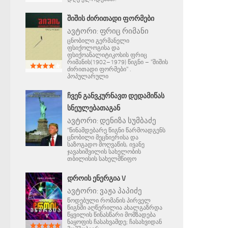
ᲨᲘᲨᲘᲡ ᲫᲘᲠᲘᲗᲐᲓᲘ ᲤᲝᲠᲛᲔᲑᲘ
ავტორი:
ფრიც რიმანი
ცნობილი გერმანელი
ფსიქოლოგისა და
ფსიქოანალიტიკოსის ფრიც
რიმანის(1902–1979) წიგნი – "შიშის
ძირითადი ფორმები" .
პოპულარული
ᲩᲕᲔᲜ ᲒᲐᲜᲕᲙᲣᲠᲜᲐᲕᲗ ᲓᲔᲓᲐᲛᲘᲬᲐᲡ
ᲡᲜᲔᲣᲚᲔᲑᲐᲗᲐᲒᲐᲜ
ავტორი:
დენიზა სუმბაძე
"წინამდებარე წიგნი წარმოადგენს
ცნობილი მეცნიერისა და
საზოგადო მოღვაწის, ივანე
ჯავახიშვილის სახელობის
თბილისის სახელმწიფო
ᲓᲠᲝᲘᲡ ᲔᲜᲔᲠᲒᲘᲐ V
ავტორი:
ვაჟა პაპიძე
წოდებული რომანის პირველ
წიგნში აღწერილია ახალგაზრდა
წყვილის წინასწარი მომზადება
ნაყოფის ჩასახვამდე; ჩასახვიდან