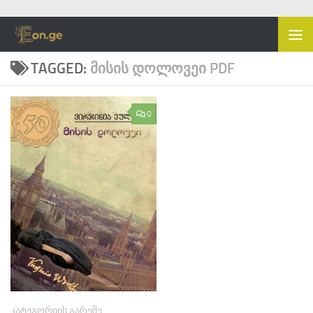
Skip to content
TAGGED:
ᲛᲘᲡᲘᲡ ᲓᲝᲚᲝᲕᲔᲘ PDF
0
ᲙᲐᲢᲔᲒᲝᲠᲘᲘᲡ ᲒᲐᲠᲔᲨᲔ