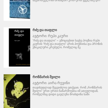
საქართველოში მომხდარ ერთ-ერთ ყველაზე დრ
ᲠᲫᲔ ᲓᲐ ᲗᲐᲤᲚᲘ
ავტორი:
რუპი კაური
"რძე და თაფლი" – ემოციებით სავსე პოეზია რუპი
კაურის "რძე და თაფლი" არის პოეზიისა და პროზის
უნიკალური კრებული, რომელიც მკ
ᲠᲝᲖᲛᲐᲠᲘᲡ ᲨᲕᲘᲚᲘ
ავტორი:
აირა რევინი
თავისუფლად შეგვიძლია ვთქვათ, რომ „როზმარის
შვილი" ერთ-ერთი ნაწარმოებია იმ ათეულიდან,
რომელმაც დიდი გავლენა მოახდინა საში