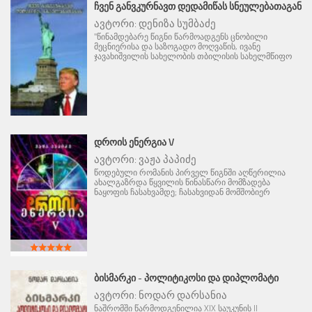
ᲩᲕᲔᲜ ᲒᲐᲜᲕᲙᲣᲠᲜᲐᲕᲗ ᲓᲔᲓᲐᲛᲘᲬᲐᲡ ᲡᲜᲔᲣᲚᲔᲑᲐᲗᲐᲒᲐᲜ
ავტორი:
დენიზა სუმბაძე
"წინამდებარე წიგნი წარმოადგენს ცნობილი
მეცნიერისა და საზოგადო მოღვაწის, ივანე
ჯავახიშვილის სახელობის თბილისის სახელმწიფო
ᲓᲠᲝᲘᲡ ᲔᲜᲔᲠᲒᲘᲐ V
ავტორი:
ვაჟა პაპიძე
წოდებული რომანის პირველ წიგნში აღწერილია
ახალგაზრდა წყვილის წინასწარი მომზადება
ნაყოფის ჩასახვამდე; ჩასახვიდან მომშობიერ
ᲑᲘᲡᲛᲐᲠᲙᲘ - ᲞᲝᲚᲘᲢᲘᲙᲝᲡᲘ ᲓᲐ ᲓᲘᲞᲚᲝᲛᲐᲢᲘ
ავტორი:
ნოდარ დარსანია
ნაშრომში წარმოდგენილია XIX საუკუნის II