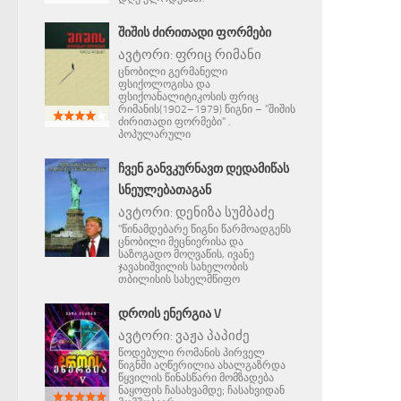
ᲨᲘᲨᲘᲡ ᲫᲘᲠᲘᲗᲐᲓᲘ ᲤᲝᲠᲛᲔᲑᲘ
ავტორი:
ფრიც რიმანი
ცნობილი გერმანელი
ფსიქოლოგისა და
ფსიქოანალიტიკოსის ფრიც
რიმანის(1902–1979) წიგნი – "შიშის
ძირითადი ფორმები" .
პოპულარული
ᲩᲕᲔᲜ ᲒᲐᲜᲕᲙᲣᲠᲜᲐᲕᲗ ᲓᲔᲓᲐᲛᲘᲬᲐᲡ
ᲡᲜᲔᲣᲚᲔᲑᲐᲗᲐᲒᲐᲜ
ავტორი:
დენიზა სუმბაძე
"წინამდებარე წიგნი წარმოადგენს
ცნობილი მეცნიერისა და
საზოგადო მოღვაწის, ივანე
ჯავახიშვილის სახელობის
თბილისის სახელმწიფო
ᲓᲠᲝᲘᲡ ᲔᲜᲔᲠᲒᲘᲐ V
ავტორი:
ვაჟა პაპიძე
წოდებული რომანის პირველ
წიგნში აღწერილია ახალგაზრდა
წყვილის წინასწარი მომზადება
ნაყოფის ჩასახვამდე; ჩასახვიდან