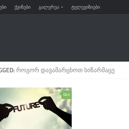
ები
ქვიზები
გალერეა
ტელევიზიები
GGED:
ᲠᲝᲒᲝᲠ ᲓᲐᲕᲐᲛᲐᲠᲪᲮᲝᲗ ᲡᲘᲖᲐᲠᲛᲐᲪᲔ
9