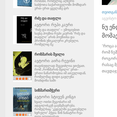
რომანი, რომელიც აღწერს
საბჭოთა საქართველოში მომხდარ
ერთ-ერთ ყველაზე დრ
ᲗᲕᲘᲗᲒᲐᲜ
ᲠᲫᲔ ᲓᲐ ᲗᲐᲤᲚᲘ
ᲐᲒᲕᲘᲡᲢᲝ 
ავტორი:
რუპი კაური
ნუ ენ
"რძე და თაფლი" – ემოციებით
სავსე პოეზია რუპი კაურის "რძე და
მომა
თაფლი" არის პოეზიისა და
პროზის უნიკალური კრებული,
რომელიც მკ
“როცა 
რომ ჩემ
ᲠᲝᲖᲛᲐᲠᲘᲡ ᲨᲕᲘᲚᲘ
როგორღ
ავტორი:
აირა რევინი
რასაც მ
თავისუფლად შეგვიძლია ვთქვათ,
რომ „როზმარის შვილი" ერთ-
თავდაჯე
ერთი ნაწარმოებია იმ ათეულიდან,
რომელმაც დიდი გავლენა
მოახდინა საში
ᲡᲘᲖᲛᲐᲠᲗᲛᲭᲔᲠᲘ
ავტორი:
სტივენ კინგი
ხვალ ოთხი მეგობარი იმ
ადგილისკენ გაემგზავრება,
რომელსაც "კედელში გაკეთებული
ხვრელი" ჰქვია. წინ ნანატრი რვა
დღე ელოდებათ.