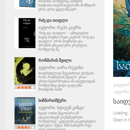
რომანი, რომელიც აღწერს
საბჭოთა საქართველოში მომხდარ
ერთ-ერთ ყველაზე დრ
ᲠᲫᲔ ᲓᲐ ᲗᲐᲤᲚᲘ
ავტორი:
რუპი კაური
"რძე და თაფლი" – ემოციებით
სავსე პოეზია რუპი კაურის "რძე და
თაფლი" არის პოეზიისა და
პროზის უნიკალური კრებული,
რომელიც მკ
ᲠᲝᲖᲛᲐᲠᲘᲡ ᲨᲕᲘᲚᲘ
ავტორი:
აირა რევინი
თავისუფლად შეგვიძლია ვთქვათ,
რომ „როზმარის შვილი" ერთ-
ერთი ნაწარმოებია იმ ათეულიდან,
ᲙᲐᲢᲔᲒᲝᲠ
რომელმაც დიდი გავლენა
მოახდინა საში
ᲐᲕᲢᲝᲠᲘ
საიდ
ᲡᲘᲖᲛᲐᲠᲗᲛᲭᲔᲠᲘ
ავტორი:
სტივენ კინგი
Loading…
ხვალ ოთხი მეგობარი იმ
ადგილისკენ გაემგზავრება,
Open in
რომელსაც "კედელში გაკეთებული
ხვრელი" ჰქვია. წინ ნანატრი რვა
დღე ელოდებათ.