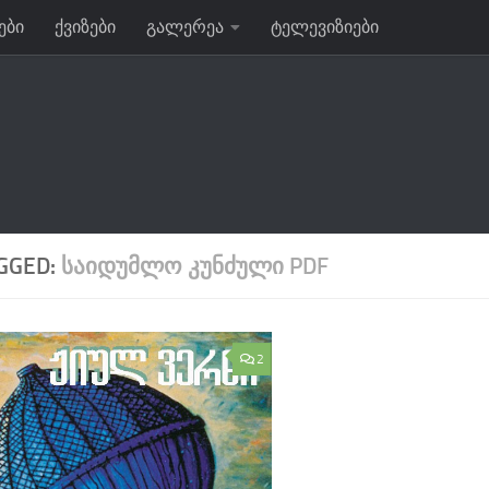
ები
ქვიზები
გალერეა
ტელევიზიები
GGED:
ᲡᲐᲘᲓᲣᲛᲚᲝ ᲙᲣᲜᲫᲣᲚᲘ PDF
2