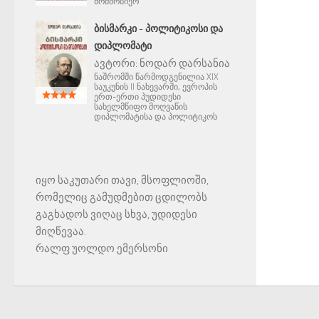
მომშობიერ
ᲑᲘᲡᲛᲐᲠᲙᲘ - ᲞᲝᲚᲘᲢᲘᲙᲝᲡᲘ ᲓᲐ
ᲓᲘᲞᲚᲝᲛᲐᲢᲘ
ავტორი:
ნოდარ დარსანია
ნაშრომში წარმოდგენილია XIX
საუკუნის II ნახევარში, ევროპის
ერთ-ერთი პუდიდესი
სახელმწიფო მოღვაწის
დიპლომატისა და პოლიტიკოს
იყო საკუთარი თავი, მსოფლიოში,
რომელიც გამუდმებით ცდილობს
გაგხადოს ვიღაც სხვა, უდიდესი
მიღწევაა.
რალფ უოლდო ემერსონი