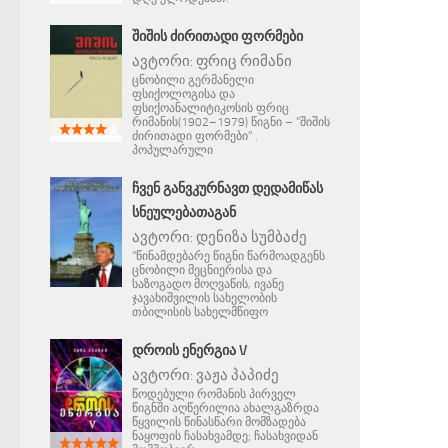
ᲨᲘᲨᲘᲡ ᲫᲘᲠᲘᲗᲐᲓᲘ ᲤᲝᲠᲛᲔᲑᲘ
ავტორი:
ფრიც რიმანი
ცნობილი გერმანელი
ფსიქოლოგისა და
ფსიქოანალიტიკოსის ფრიც
რიმანის(1902–1979) წიგნი – "შიშის
ძირითადი ფორმები" .
პოპულარული
ᲩᲕᲔᲜ ᲒᲐᲜᲕᲙᲣᲠᲜᲐᲕᲗ ᲓᲔᲓᲐᲛᲘᲬᲐᲡ
ᲡᲜᲔᲣᲚᲔᲑᲐᲗᲐᲒᲐᲜ
ავტორი:
დენიზა სუმბაძე
"წინამდებარე წიგნი წარმოადგენს
ცნობილი მეცნიერისა და
საზოგადო მოღვაწის, ივანე
ჯავახიშვილის სახელობის
თბილისის სახელმწიფო
ᲓᲠᲝᲘᲡ ᲔᲜᲔᲠᲒᲘᲐ V
ავტორი:
ვაჟა პაპიძე
წოდებული რომანის პირველ
წიგნში აღწერილია ახალგაზრდა
წყვილის წინასწარი მომზადება
ნაყოფის ჩასახვამდე; ჩასახვიდან