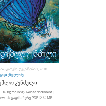
ᲘᲘᲡ ᲒᲐᲠᲔᲨᲔ
ᲓᲔᲙᲔᲛᲑᲔᲠᲘ 1, 2018
ᲒᲘᲕᲘ ᲔᲜᲓᲔᲚᲐᲫᲔ
უმლო კუნძული
 Taking too long? Reload document |
 new tab გადმოწერე PDF [2.64 MB]