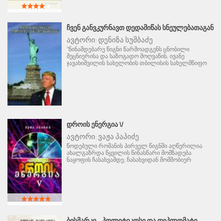
ᲩᲕᲔᲜ ᲒᲐᲜᲕᲙᲣᲠᲜᲐᲕᲗ ᲓᲔᲓᲐᲛᲘᲬᲐᲡ ᲡᲜᲔᲣᲚᲔᲑᲐᲗᲐᲒᲐᲜ
ავტორი:
დენიზა სუმბაძე
"წინამდებარე წიგნი წარმოადგენს ცნობილი
მეცნიერისა და საზოგადო მოღვაწის, ივანე
ჯავახიშვილის სახელობის თბილისის სახელმწიფო
ᲓᲠᲝᲘᲡ ᲔᲜᲔᲠᲒᲘᲐ V
ავტორი:
ვაჟა პაპიძე
წოდებული რომანის პირველ წიგნში აღწერილია
ახალგაზრდა წყვილის წინასწარი მომზადება
ნაყოფის ჩასახვამდე; ჩასახვიდან მომშობიერ
ᲑᲘᲡᲛᲐᲠᲙᲘ - ᲞᲝᲚᲘᲢᲘᲙᲝᲡᲘ ᲓᲐ ᲓᲘᲞᲚᲝᲛᲐᲢᲘ