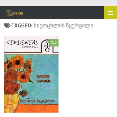
Skip to content
TAGGED:
ᲡᲘᲪᲝᲪᲮᲚᲘᲡ ᲬᲧᲣᲠᲕᲘᲚᲘ
0