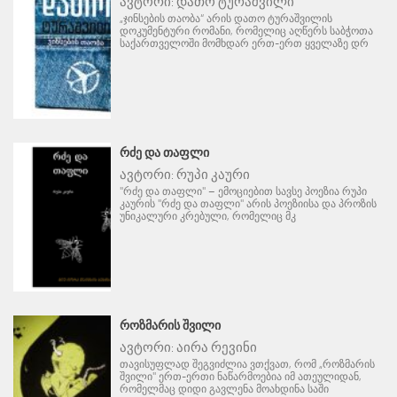
ავტორი:
დათო ტურაშვილი
„ჯინსების თაობა“ არის დათო ტურაშვილის
დოკუმენტური რომანი, რომელიც აღწერს საბჭოთა
საქართველოში მომხდარ ერთ-ერთ ყველაზე დრ
ᲠᲫᲔ ᲓᲐ ᲗᲐᲤᲚᲘ
ავტორი:
რუპი კაური
"რძე და თაფლი" – ემოციებით სავსე პოეზია რუპი
კაურის "რძე და თაფლი" არის პოეზიისა და პროზის
უნიკალური კრებული, რომელიც მკ
ᲠᲝᲖᲛᲐᲠᲘᲡ ᲨᲕᲘᲚᲘ
ავტორი:
აირა რევინი
თავისუფლად შეგვიძლია ვთქვათ, რომ „როზმარის
შვილი" ერთ-ერთი ნაწარმოებია იმ ათეულიდან,
რომელმაც დიდი გავლენა მოახდინა საში