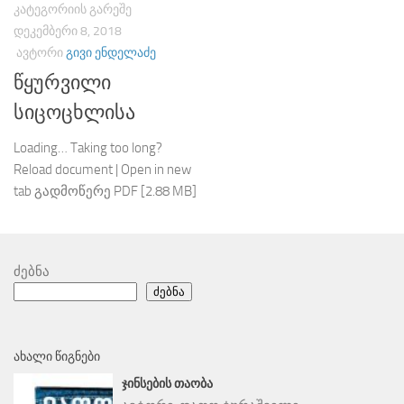
ᲙᲐᲢᲔᲒᲝᲠᲘᲘᲡ ᲒᲐᲠᲔᲨᲔ
ᲓᲔᲙᲔᲛᲑᲔᲠᲘ 8, 2018
ᲐᲕᲢᲝᲠᲘ
ᲒᲘᲕᲘ ᲔᲜᲓᲔᲚᲐᲫᲔ
წყურვილი
სიცოცხლისა
Loading… Taking too long?
Reload document | Open in new
tab გადმოწერე PDF [2.88 MB]
ძებნა
ძებნა
ᲐᲮᲐᲚᲘ ᲬᲘᲒᲜᲔᲑᲘ
ᲯᲘᲜᲡᲔᲑᲘᲡ ᲗᲐᲝᲑᲐ