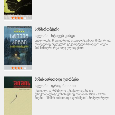
ᲡᲘᲖᲛᲐᲠᲗᲛᲭᲔᲠᲘ
ავტორი:
სტივენ კინგი
ხვალ ოთხი მეგობარი იმ ადგილისკენ გაემგზავრება,
რომელსაც "კედელში გაკეთებული ხვრელი" ჰქვია.
წინ ნანატრი რვა დღე ელოდებათ.
ᲨᲘᲨᲘᲡ ᲫᲘᲠᲘᲗᲐᲓᲘ ᲤᲝᲠᲛᲔᲑᲘ
ავტორი:
ფრიც რიმანი
ცნობილი გერმანელი ფსიქოლოგისა და
ფსიქოანალიტიკოსის ფრიც რიმანის(1902–1979)
წიგნი – "შიშის ძირითადი ფორმები" . პოპულარული