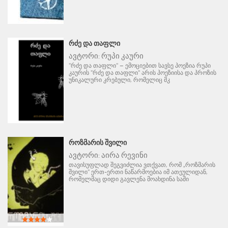
ᲠᲫᲔ ᲓᲐ ᲗᲐᲤᲚᲘ
ავტორი:
რუპი კაური
"რძე და თაფლი" – ემოციებით სავსე პოეზია რუპი
კაურის "რძე და თაფლი" არის პოეზიისა და პროზის
უნიკალური კრებული, რომელიც მკ
ᲠᲝᲖᲛᲐᲠᲘᲡ ᲨᲕᲘᲚᲘ
ავტორი:
აირა რევინი
თავისუფლად შეგვიძლია ვთქვათ, რომ „როზმარის
შვილი" ერთ-ერთი ნაწარმოებია იმ ათეულიდან,
რომელმაც დიდი გავლენა მოახდინა საში