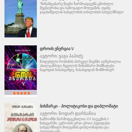
"წინამდებარე წიგნი წარმოადგენს ცნობილი
მეცნიერისა და საზოგადო მოღვაწის, ივანე
ჯავახიშვილის სახელობის თბილისის სახელმწიფო
ᲓᲠᲝᲘᲡ ᲔᲜᲔᲠᲒᲘᲐ V
ავტორი:
ვაჟა პაპიძე
წოდებული რომანის პირველ წიგნში აღწერილია
ახალგაზრდა წყვილის წინასწარი მომზადება
ნაყოფის ჩასახვამდე; ჩასახვიდან მომშობიერ
ᲑᲘᲡᲛᲐᲠᲙᲘ - ᲞᲝᲚᲘᲢᲘᲙᲝᲡᲘ ᲓᲐ ᲓᲘᲞᲚᲝᲛᲐᲢᲘ
ავტორი:
ნოდარ დარსანია
ნაშრომში წარმოდგენილია XIX საუკუნის II
ნახევარში, ევროპის ერთ-ერთი პუდიდესი
სახელმწიფო მოღვაწის დიპლომატისა და
პოლიტიკოს