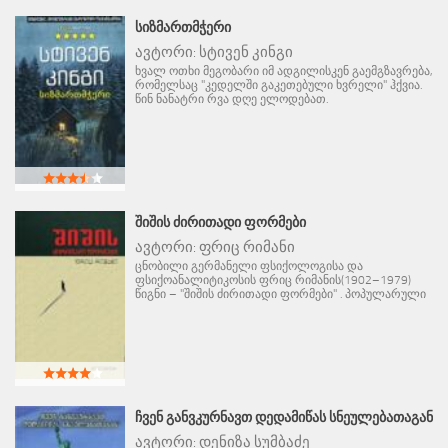
ᲡᲘᲖᲛᲐᲠᲗᲛᲭᲔᲠᲘ
ავტორი:
სტივენ კინგი
ხვალ ოთხი მეგობარი იმ ადგილისკენ გაემგზავრება,
რომელსაც "კედელში გაკეთებული ხვრელი" ჰქვია.
წინ ნანატრი რვა დღე ელოდებათ.
ᲨᲘᲨᲘᲡ ᲫᲘᲠᲘᲗᲐᲓᲘ ᲤᲝᲠᲛᲔᲑᲘ
ავტორი:
ფრიც რიმანი
ცნობილი გერმანელი ფსიქოლოგისა და
ფსიქოანალიტიკოსის ფრიც რიმანის(1902–1979)
წიგნი – "შიშის ძირითადი ფორმები" . პოპულარული
ᲩᲕᲔᲜ ᲒᲐᲜᲕᲙᲣᲠᲜᲐᲕᲗ ᲓᲔᲓᲐᲛᲘᲬᲐᲡ ᲡᲜᲔᲣᲚᲔᲑᲐᲗᲐᲒᲐᲜ
ავტორი:
დენიზა სუმბაძე