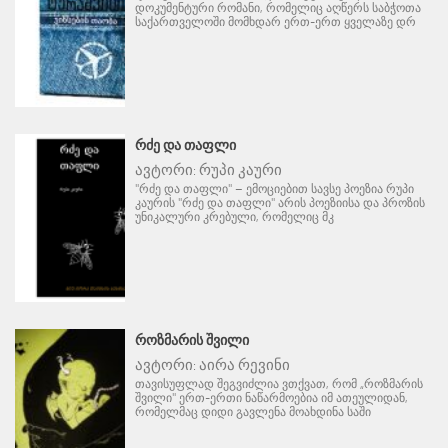
დოკუმენტური რომანი, რომელიც აღწერს საბჭოთა
საქართველოში მომხდარ ერთ-ერთ ყველაზე დრ
ᲠᲫᲔ ᲓᲐ ᲗᲐᲤᲚᲘ
ავტორი:
რუპი კაური
"რძე და თაფლი" – ემოციებით სავსე პოეზია რუპი
კაურის "რძე და თაფლი" არის პოეზიისა და პროზის
უნიკალური კრებული, რომელიც მკ
ᲠᲝᲖᲛᲐᲠᲘᲡ ᲨᲕᲘᲚᲘ
ავტორი:
აირა რევინი
თავისუფლად შეგვიძლია ვთქვათ, რომ „როზმარის
შვილი" ერთ-ერთი ნაწარმოებია იმ ათეულიდან,
რომელმაც დიდი გავლენა მოახდინა საში