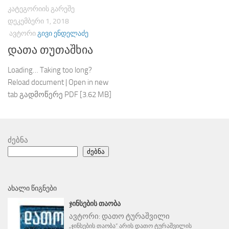
ᲙᲐᲢᲔᲒᲝᲠᲘᲘᲡ ᲒᲐᲠᲔᲨᲔ
ᲓᲔᲙᲔᲛᲑᲔᲠᲘ 1, 2018
ᲐᲕᲢᲝᲠᲘ
ᲒᲘᲕᲘ ᲔᲜᲓᲔᲚᲐᲫᲔ
დათა თუთაშხია
Loading… Taking too long?
Reload document | Open in new
tab გადმოწერე PDF [3.62 MB]
ძებნა
ძებნა
ᲐᲮᲐᲚᲘ ᲬᲘᲒᲜᲔᲑᲘ
ᲯᲘᲜᲡᲔᲑᲘᲡ ᲗᲐᲝᲑᲐ
ავტორი:
დათო ტურაშვილი
„ჯინსების თაობა“ არის დათო ტურაშვილის