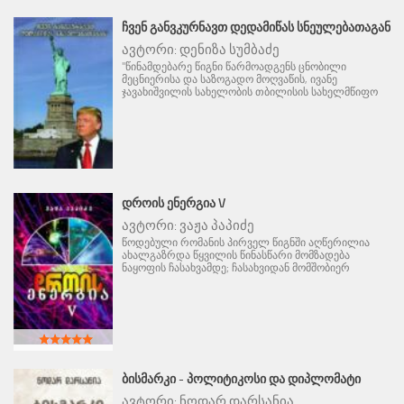
ᲩᲕᲔᲜ ᲒᲐᲜᲕᲙᲣᲠᲜᲐᲕᲗ ᲓᲔᲓᲐᲛᲘᲬᲐᲡ ᲡᲜᲔᲣᲚᲔᲑᲐᲗᲐᲒᲐᲜ
ავტორი:
დენიზა სუმბაძე
"წინამდებარე წიგნი წარმოადგენს ცნობილი
მეცნიერისა და საზოგადო მოღვაწის, ივანე
ჯავახიშვილის სახელობის თბილისის სახელმწიფო
ᲓᲠᲝᲘᲡ ᲔᲜᲔᲠᲒᲘᲐ V
ავტორი:
ვაჟა პაპიძე
წოდებული რომანის პირველ წიგნში აღწერილია
ახალგაზრდა წყვილის წინასწარი მომზადება
ნაყოფის ჩასახვამდე; ჩასახვიდან მომშობიერ
ᲑᲘᲡᲛᲐᲠᲙᲘ - ᲞᲝᲚᲘᲢᲘᲙᲝᲡᲘ ᲓᲐ ᲓᲘᲞᲚᲝᲛᲐᲢᲘ
ავტორი:
ნოდარ დარსანია