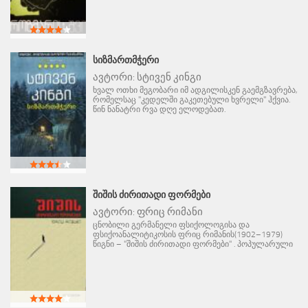
ᲡᲘᲖᲛᲐᲠᲗᲛᲭᲔᲠᲘ
ავტორი:
სტივენ კინგი
ხვალ ოთხი მეგობარი იმ ადგილისკენ გაემგზავრება,
რომელსაც "კედელში გაკეთებული ხვრელი" ჰქვია.
წინ ნანატრი რვა დღე ელოდებათ.
ᲨᲘᲨᲘᲡ ᲫᲘᲠᲘᲗᲐᲓᲘ ᲤᲝᲠᲛᲔᲑᲘ
ავტორი:
ფრიც რიმანი
ცნობილი გერმანელი ფსიქოლოგისა და
ფსიქოანალიტიკოსის ფრიც რიმანის(1902–1979)
წიგნი – "შიშის ძირითადი ფორმები" . პოპულარული