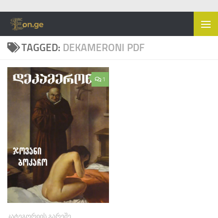
Skip to content
TAGGED:
DEKAMERONI PDF
1
ᲙᲐᲢᲔᲒᲝᲠᲘᲘᲡ ᲒᲐᲠᲔᲨᲔ