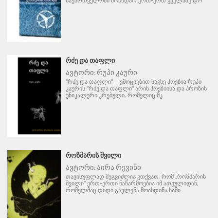
საქართველოში მომხდარ ერთ-ერთ ყველაზე დრ
ᲠᲫᲔ ᲓᲐ ᲗᲐᲤᲚᲘ
ავტორი:
რუპი კაური
"რძე და თაფლი" – ემოციებით სავსე პოეზია რუპი
კაურის "რძე და თაფლი" არის პოეზიისა და პროზის
უნიკალური კრებული, რომელიც მკ
ᲠᲝᲖᲛᲐᲠᲘᲡ ᲨᲕᲘᲚᲘ
ავტორი:
აირა რევინი
თავისუფლად შეგვიძლია ვთქვათ, რომ „როზმარის
შვილი" ერთ-ერთი ნაწარმოებია იმ ათეულიდან,
რომელმაც დიდი გავლენა მოახდინა საში