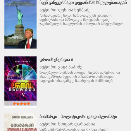
ᲩᲕᲔᲜ ᲒᲐᲜᲕᲙᲣᲠᲜᲐᲕᲗ ᲓᲔᲓᲐᲛᲘᲬᲐᲡ ᲡᲜᲔᲣᲚᲔᲑᲐᲗᲐᲒᲐᲜ
ავტორი:
დენიზა სუმბაძე
"წინამდებარე წიგნი წარმოადგენს ცნობილი
მეცნიერისა და საზოგადო მოღვაწის, ივანე
ჯავახიშვილის სახელობის თბილისის სახელმწიფო
ᲓᲠᲝᲘᲡ ᲔᲜᲔᲠᲒᲘᲐ V
ავტორი:
ვაჟა პაპიძე
წოდებული რომანის პირველ წიგნში აღწერილია
ახალგაზრდა წყვილის წინასწარი მომზადება
ნაყოფის ჩასახვამდე; ჩასახვიდან მომშობიერ
ᲑᲘᲡᲛᲐᲠᲙᲘ - ᲞᲝᲚᲘᲢᲘᲙᲝᲡᲘ ᲓᲐ ᲓᲘᲞᲚᲝᲛᲐᲢᲘ
ავტორი:
ნოდარ დარსანია
ნაშრომში წარმოდგენილია XIX საუკუნის II