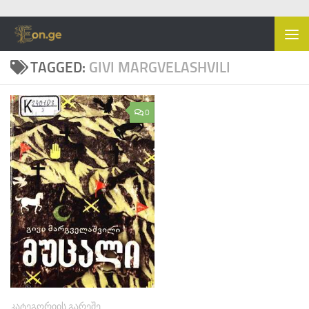
Skip to content
TAGGED:
GIVI MARGVELASHVILI
0
ᲙᲐᲢᲔᲒᲝᲠᲘᲘᲡ ᲒᲐᲠᲔᲨᲔ