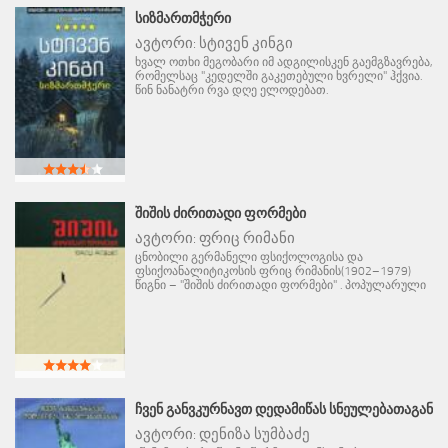
ᲡᲘᲖᲛᲐᲠᲗᲛᲭᲔᲠᲘ
ავტორი:
სტივენ კინგი
ხვალ ოთხი მეგობარი იმ ადგილისკენ გაემგზავრება,
რომელსაც "კედელში გაკეთებული ხვრელი" ჰქვია.
წინ ნანატრი რვა დღე ელოდებათ.
ᲨᲘᲨᲘᲡ ᲫᲘᲠᲘᲗᲐᲓᲘ ᲤᲝᲠᲛᲔᲑᲘ
ავტორი:
ფრიც რიმანი
ცნობილი გერმანელი ფსიქოლოგისა და
ფსიქოანალიტიკოსის ფრიც რიმანის(1902–1979)
წიგნი – "შიშის ძირითადი ფორმები" . პოპულარული
ᲩᲕᲔᲜ ᲒᲐᲜᲕᲙᲣᲠᲜᲐᲕᲗ ᲓᲔᲓᲐᲛᲘᲬᲐᲡ ᲡᲜᲔᲣᲚᲔᲑᲐᲗᲐᲒᲐᲜ
ავტორი:
დენიზა სუმბაძე