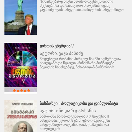
"წინამდებარე წიგნი წარმოადგენს ცნობილი
მეცნიერისა და საზოგადო მოღვაწის, ივანე
ჯავახიშვილის სახელობის თბილისის სახელმწიფო
ᲓᲠᲝᲘᲡ ᲔᲜᲔᲠᲒᲘᲐ V
ავტორი:
ვაჟა პაპიძე
წოდებული რომანის პირველ წიგნში აღწერილია
ახალგაზრდა წყვილის წინასწარი მომზადება
ნაყოფის ჩასახვამდე; ჩასახვიდან მომშობიერ
ᲑᲘᲡᲛᲐᲠᲙᲘ - ᲞᲝᲚᲘᲢᲘᲙᲝᲡᲘ ᲓᲐ ᲓᲘᲞᲚᲝᲛᲐᲢᲘ
ავტორი:
ნოდარ დარსანია
ნაშრომში წარმოდგენილია XIX საუკუნის II
ნახევარში, ევროპის ერთ-ერთი პუდიდესი
სახელმწიფო მოღვაწის დიპლომატისა და
პოლიტიკოს