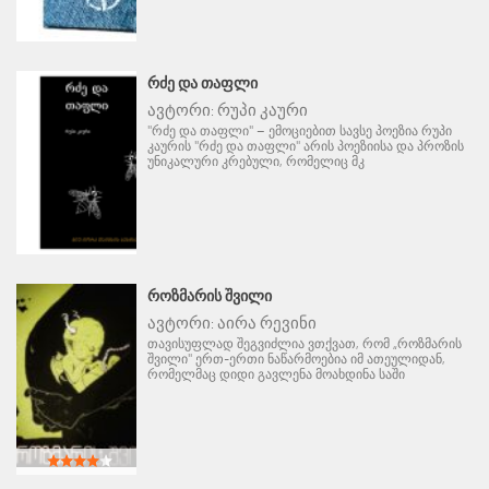
ᲠᲫᲔ ᲓᲐ ᲗᲐᲤᲚᲘ
ავტორი:
რუპი კაური
"რძე და თაფლი" – ემოციებით სავსე პოეზია რუპი
კაურის "რძე და თაფლი" არის პოეზიისა და პროზის
უნიკალური კრებული, რომელიც მკ
ᲠᲝᲖᲛᲐᲠᲘᲡ ᲨᲕᲘᲚᲘ
ავტორი:
აირა რევინი
თავისუფლად შეგვიძლია ვთქვათ, რომ „როზმარის
შვილი" ერთ-ერთი ნაწარმოებია იმ ათეულიდან,
რომელმაც დიდი გავლენა მოახდინა საში