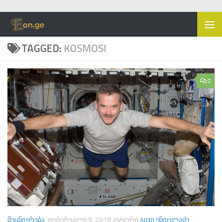
Skip to content
TAGGED:
KOSMOSI
0
ᲛᲔᲪᲜᲘᲔᲠᲔᲑᲐ
ᲗᲔᲑᲔᲠᲕᲐᲚᲘ 9, 2019
ᲐᲕᲢᲝᲠᲘ
ᲒᲘᲕᲘ ᲔᲜᲓᲔᲚᲐᲫᲔ