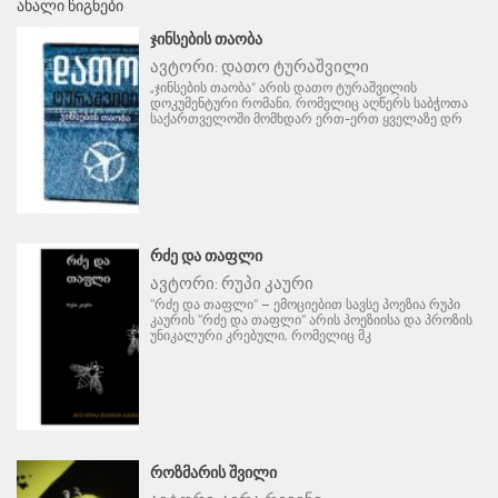
ᲐᲮᲐᲚᲘ ᲬᲘᲒᲜᲔᲑᲘ
ᲯᲘᲜᲡᲔᲑᲘᲡ ᲗᲐᲝᲑᲐ
ავტორი:
დათო ტურაშვილი
„ჯინსების თაობა“ არის დათო ტურაშვილის
დოკუმენტური რომანი, რომელიც აღწერს საბჭოთა
საქართველოში მომხდარ ერთ-ერთ ყველაზე დრ
ᲠᲫᲔ ᲓᲐ ᲗᲐᲤᲚᲘ
ავტორი:
რუპი კაური
"რძე და თაფლი" – ემოციებით სავსე პოეზია რუპი
კაურის "რძე და თაფლი" არის პოეზიისა და პროზის
უნიკალური კრებული, რომელიც მკ
ᲠᲝᲖᲛᲐᲠᲘᲡ ᲨᲕᲘᲚᲘ