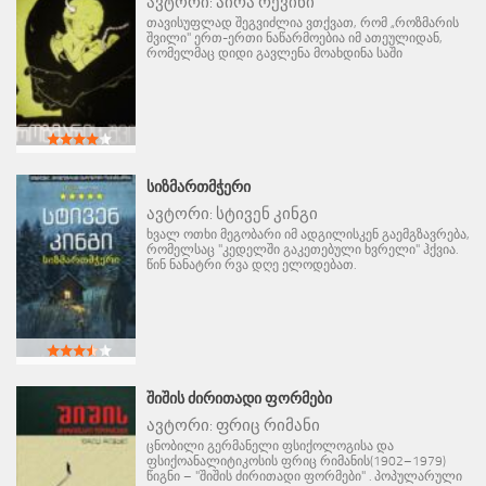
ავტორი:
აირა რევინი
თავისუფლად შეგვიძლია ვთქვათ, რომ „როზმარის
შვილი" ერთ-ერთი ნაწარმოებია იმ ათეულიდან,
რომელმაც დიდი გავლენა მოახდინა საში
ᲡᲘᲖᲛᲐᲠᲗᲛᲭᲔᲠᲘ
ავტორი:
სტივენ კინგი
ხვალ ოთხი მეგობარი იმ ადგილისკენ გაემგზავრება,
რომელსაც "კედელში გაკეთებული ხვრელი" ჰქვია.
წინ ნანატრი რვა დღე ელოდებათ.
ᲨᲘᲨᲘᲡ ᲫᲘᲠᲘᲗᲐᲓᲘ ᲤᲝᲠᲛᲔᲑᲘ
ავტორი:
ფრიც რიმანი
ცნობილი გერმანელი ფსიქოლოგისა და
ფსიქოანალიტიკოსის ფრიც რიმანის(1902–1979)
წიგნი – "შიშის ძირითადი ფორმები" . პოპულარული