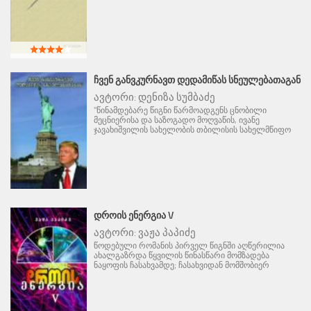
ᲩᲕᲔᲜ ᲒᲐᲜᲕᲙᲣᲠᲜᲐᲕᲗ ᲓᲔᲓᲐᲛᲘᲬᲐᲡ ᲡᲜᲔᲣᲚᲔᲑᲐᲗᲐᲒᲐᲜ
ავტორი:
დენიზა სუმბაძე
"წინამდებარე წიგნი წარმოადგენს ცნობილი
მეცნიერისა და საზოგადო მოღვაწის, ივანე
ჯავახიშვილის სახელობის თბილისის სახელმწიფო
ᲓᲠᲝᲘᲡ ᲔᲜᲔᲠᲒᲘᲐ V
ავტორი:
ვაჟა პაპიძე
წოდებული რომანის პირველ წიგნში აღწერილია
ახალგაზრდა წყვილის წინასწარი მომზადება
ნაყოფის ჩასახვამდე; ჩასახვიდან მომშობიერ