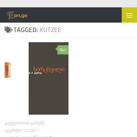
Skip to content
TAGGED:
KUTZEE
0
ᲙᲐᲢᲔᲒᲝᲠᲘᲘᲡ ᲒᲐᲠᲔᲨᲔ
ᲐᲒᲕᲘᲡᲢᲝ 12, 2021