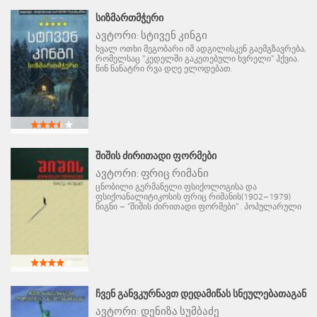
ᲡᲘᲖᲛᲐᲠᲗᲛᲭᲔᲠᲘ
ავტორი:
სტივენ კინგი
ხვალ ოთხი მეგობარი იმ ადგილისკენ გაემგზავრება,
რომელსაც "კედელში გაკეთებული ხვრელი" ჰქვია.
წინ ნანატრი რვა დღე ელოდებათ.
ᲨᲘᲨᲘᲡ ᲫᲘᲠᲘᲗᲐᲓᲘ ᲤᲝᲠᲛᲔᲑᲘ
ავტორი:
ფრიც რიმანი
ცნობილი გერმანელი ფსიქოლოგისა და
ფსიქოანალიტიკოსის ფრიც რიმანის(1902–1979)
წიგნი – "შიშის ძირითადი ფორმები" . პოპულარული
ᲩᲕᲔᲜ ᲒᲐᲜᲕᲙᲣᲠᲜᲐᲕᲗ ᲓᲔᲓᲐᲛᲘᲬᲐᲡ ᲡᲜᲔᲣᲚᲔᲑᲐᲗᲐᲒᲐᲜ
ავტორი:
დენიზა სუმბაძე