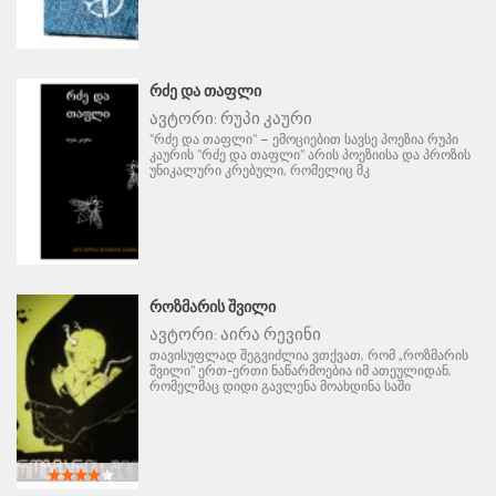
ᲠᲫᲔ ᲓᲐ ᲗᲐᲤᲚᲘ
ავტორი:
რუპი კაური
"რძე და თაფლი" – ემოციებით სავსე პოეზია რუპი
კაურის "რძე და თაფლი" არის პოეზიისა და პროზის
უნიკალური კრებული, რომელიც მკ
ᲠᲝᲖᲛᲐᲠᲘᲡ ᲨᲕᲘᲚᲘ
ავტორი:
აირა რევინი
თავისუფლად შეგვიძლია ვთქვათ, რომ „როზმარის
შვილი" ერთ-ერთი ნაწარმოებია იმ ათეულიდან,
რომელმაც დიდი გავლენა მოახდინა საში