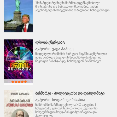
"წინამდებარე წიგნი წარმოადგენს ცნობილი
მეცნიერისა და საზოგადო მოღვაწის, ივანე
ჯავახიშვილის სახელობის თბილისის სახელმწიფო
ᲓᲠᲝᲘᲡ ᲔᲜᲔᲠᲒᲘᲐ V
ავტორი:
ვაჟა პაპიძე
წოდებული რომანის პირველ წიგნში აღწერილია
ახალგაზრდა წყვილის წინასწარი მომზადება
ნაყოფის ჩასახვამდე; ჩასახვიდან მომშობიერ
ᲑᲘᲡᲛᲐᲠᲙᲘ - ᲞᲝᲚᲘᲢᲘᲙᲝᲡᲘ ᲓᲐ ᲓᲘᲞᲚᲝᲛᲐᲢᲘ
ავტორი:
ნოდარ დარსანია
ნაშრომში წარმოდგენილია XIX საუკუნის II
ნახევარში, ევროპის ერთ-ერთი პუდიდესი
სახელმწიფო მოღვაწის დიპლომატისა და
პოლიტიკოს