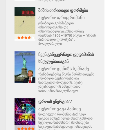
ᲨᲘᲨᲘᲡ ᲫᲘᲠᲘᲗᲐᲓᲘ ᲤᲝᲠᲛᲔᲑᲘ
ავტორი:
ფრიც რიმანი
ცნობილი გერმანელი
ფსიქოლოგისა და
ფსიქოანალიტიკოსის ფრიც
რიმანის(1902–1979) წიგნი – "შიშის
ძირითადი ფორმები" .
პოპულარული
ᲩᲕᲔᲜ ᲒᲐᲜᲕᲙᲣᲠᲜᲐᲕᲗ ᲓᲔᲓᲐᲛᲘᲬᲐᲡ
ᲡᲜᲔᲣᲚᲔᲑᲐᲗᲐᲒᲐᲜ
ავტორი:
დენიზა სუმბაძე
"წინამდებარე წიგნი წარმოადგენს
ცნობილი მეცნიერისა და
საზოგადო მოღვაწის, ივანე
ჯავახიშვილის სახელობის
თბილისის სახელმწიფო
ᲓᲠᲝᲘᲡ ᲔᲜᲔᲠᲒᲘᲐ V
ავტორი:
ვაჟა პაპიძე
წოდებული რომანის პირველ
წიგნში აღწერილია ახალგაზრდა
წყვილის წინასწარი მომზადება
ნაყოფის ჩასახვამდე; ჩასახვიდან