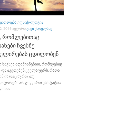
ᲕᲘᲗᲐᲠᲔᲑᲐ
/
ᲤᲡᲘᲥᲝᲚᲝᲒᲘᲐ
2, 2019
ᲐᲕᲢᲝᲠᲘ
ᲒᲘᲕᲘ ᲔᲜᲓᲔᲚᲐᲫᲔ
ი, რომლებითაც
ანები ჩვენზე
პულირებას ცდილობენ
ო სავსეა ადამიანებით, რომლებიც
ნ და აკეთებენ ყველაფერს, რათა
ნ ის რაც სურთ. თუ
ლატორები არ გიყვართ ეს სტატია
საა....