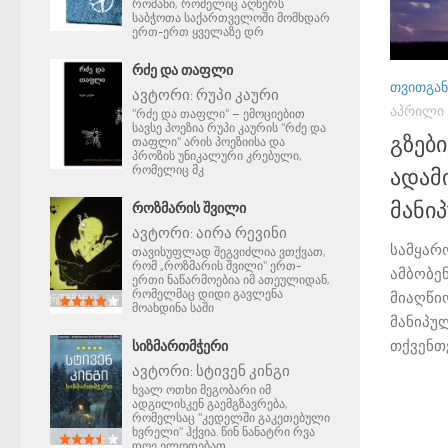
რომანი, რომელიც აღწერს
საბჭოთა საქართველოში მომხდარ
ერთ-ერთ ყველაზე დრ
ᲠᲫᲔ ᲓᲐ ᲗᲐᲤᲚᲘ
ᲗᲕᲘᲗᲒᲐᲜ
ავტორი:
რუპი კაური
ᲐᲞᲠᲘᲚᲘ 
"რძე და თაფლი" – ემოციებით
სავსე პოეზია რუპი კაურის "რძე და
გზებ
თაფლი" არის პოეზიისა და
პროზის უნიკალური კრებული,
რომელიც მკ
ადამი
მანი
ᲠᲝᲖᲛᲐᲠᲘᲡ ᲨᲕᲘᲚᲘ
ავტორი:
აირა რევინი
სამყარ
თავისუფლად შეგვიძლია ვთქვათ,
რომ „როზმარის შვილი" ერთ-
ამბობე
ერთი ნაწარმოებია იმ ათეულიდან,
რომელმაც დიდი გავლენა
მიაღწიო
მოახდინა საში
მანიპუ
თქვენთვი
ᲡᲘᲖᲛᲐᲠᲗᲛᲭᲔᲠᲘ
ავტორი:
სტივენ კინგი
ხვალ ოთხი მეგობარი იმ
ადგილისკენ გაემგზავრება,
რომელსაც "კედელში გაკეთებული
ხვრელი" ჰქვია. წინ ნანატრი რვა
დღე ელოდებათ.