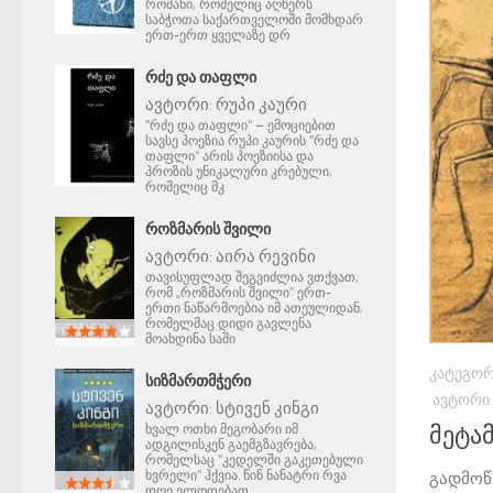
რომანი, რომელიც აღწერს
საბჭოთა საქართველოში მომხდარ
ერთ-ერთ ყველაზე დრ
ᲠᲫᲔ ᲓᲐ ᲗᲐᲤᲚᲘ
ავტორი:
რუპი კაური
"რძე და თაფლი" – ემოციებით
სავსე პოეზია რუპი კაურის "რძე და
თაფლი" არის პოეზიისა და
პროზის უნიკალური კრებული,
რომელიც მკ
ᲠᲝᲖᲛᲐᲠᲘᲡ ᲨᲕᲘᲚᲘ
ავტორი:
აირა რევინი
თავისუფლად შეგვიძლია ვთქვათ,
რომ „როზმარის შვილი" ერთ-
ერთი ნაწარმოებია იმ ათეულიდან,
რომელმაც დიდი გავლენა
მოახდინა საში
ᲙᲐᲢᲔᲒᲝᲠ
ᲡᲘᲖᲛᲐᲠᲗᲛᲭᲔᲠᲘ
ᲐᲕᲢᲝᲠᲘ
ავტორი:
სტივენ კინგი
ხვალ ოთხი მეგობარი იმ
მეტა
ადგილისკენ გაემგზავრება,
რომელსაც "კედელში გაკეთებული
ხვრელი" ჰქვია. წინ ნანატრი რვა
გადმოწ
დღე ელოდებათ.