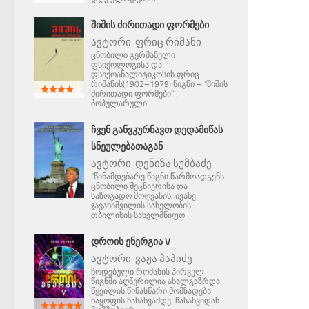
ᲨᲘᲨᲘᲡ ᲫᲘᲠᲘᲗᲐᲓᲘ ᲤᲝᲠᲛᲔᲑᲘ
ავტორი:
ფრიც რიმანი
ცნობილი გერმანელი
ფსიქოლოგისა და
ფსიქოანალიტიკოსის ფრიც
რიმანის(1902–1979) წიგნი – "შიშის
ძირითადი ფორმები" .
პოპულარული
ᲩᲕᲔᲜ ᲒᲐᲜᲕᲙᲣᲠᲜᲐᲕᲗ ᲓᲔᲓᲐᲛᲘᲬᲐᲡ
ᲡᲜᲔᲣᲚᲔᲑᲐᲗᲐᲒᲐᲜ
ავტორი:
დენიზა სუმბაძე
"წინამდებარე წიგნი წარმოადგენს
ცნობილი მეცნიერისა და
საზოგადო მოღვაწის, ივანე
ჯავახიშვილის სახელობის
თბილისის სახელმწიფო
ᲓᲠᲝᲘᲡ ᲔᲜᲔᲠᲒᲘᲐ V
ავტორი:
ვაჟა პაპიძე
წოდებული რომანის პირველ
წიგნში აღწერილია ახალგაზრდა
წყვილის წინასწარი მომზადება
ნაყოფის ჩასახვამდე; ჩასახვიდან