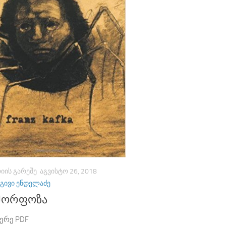
ᲘᲘᲡ ᲒᲐᲠᲔᲨᲔ
ᲐᲒᲕᲘᲡᲢᲝ 26, 2018
ᲒᲘᲕᲘ ᲔᲜᲓᲔᲚᲐᲫᲔ
მორფოზა
ერე PDF