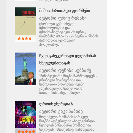
ᲨᲘᲨᲘᲡ ᲫᲘᲠᲘᲗᲐᲓᲘ ᲤᲝᲠᲛᲔᲑᲘ
ავტორი:
ფრიც რიმანი
ცნობილი გერმანელი
ფსიქოლოგისა და
ფსიქოანალიტიკოსის ფრიც
რიმანის(1902–1979) წიგნი – "შიშის
ძირითადი ფორმები" .
პოპულარული
ᲩᲕᲔᲜ ᲒᲐᲜᲕᲙᲣᲠᲜᲐᲕᲗ ᲓᲔᲓᲐᲛᲘᲬᲐᲡ
ᲡᲜᲔᲣᲚᲔᲑᲐᲗᲐᲒᲐᲜ
ავტორი:
დენიზა სუმბაძე
"წინამდებარე წიგნი წარმოადგენს
ცნობილი მეცნიერისა და
საზოგადო მოღვაწის, ივანე
ჯავახიშვილის სახელობის
თბილისის სახელმწიფო
ᲓᲠᲝᲘᲡ ᲔᲜᲔᲠᲒᲘᲐ V
ავტორი:
ვაჟა პაპიძე
წოდებული რომანის პირველ
წიგნში აღწერილია ახალგაზრდა
წყვილის წინასწარი მომზადება
ნაყოფის ჩასახვამდე; ჩასახვიდან