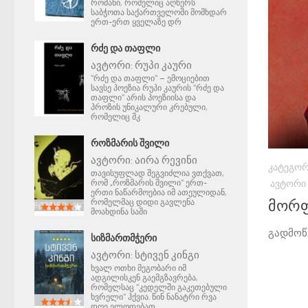
რომანი, რომელიც აღწერს
საბჭოთა საქართველოში მომხდარ
ერთ-ერთ ყველაზე დრ
ᲠᲫᲔ ᲓᲐ ᲗᲐᲤᲚᲘ
ავტორი:
რუპი კაური
"რძე და თაფლი" – ემოციებით
სავსე პოეზია რუპი კაურის "რძე და
თაფლი" არის პოეზიისა და
პროზის უნიკალური კრებული,
რომელიც მკ
ᲠᲝᲖᲛᲐᲠᲘᲡ ᲨᲕᲘᲚᲘ
ავტორი:
აირა რევინი
ᲙᲐᲢᲔᲒᲝᲠ
თავისუფლად შეგვიძლია ვთქვათ,
რომ „როზმარის შვილი" ერთ-
ᲐᲕᲢᲝᲠᲘ
ერთი ნაწარმოებია იმ ათეულიდან,
რომელმაც დიდი გავლენა
მორ
მოახდინა საში
გადმოწ
ᲡᲘᲖᲛᲐᲠᲗᲛᲭᲔᲠᲘ
ავტორი:
სტივენ კინგი
ხვალ ოთხი მეგობარი იმ
ადგილისკენ გაემგზავრება,
რომელსაც "კედელში გაკეთებული
ხვრელი" ჰქვია. წინ ნანატრი რვა
დღე ელოდებათ.