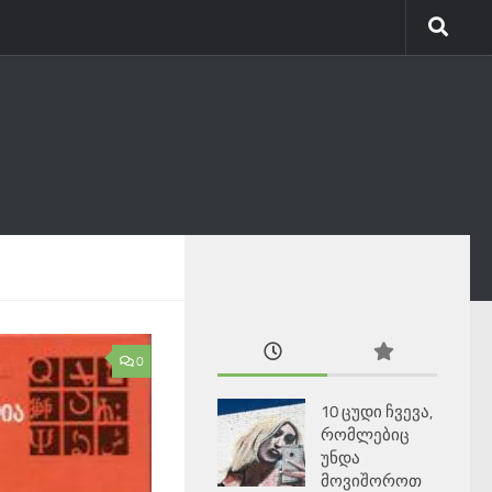
0
10 ცუდი ჩვევა,
რომლებიც
უნდა
მოვიშოროთ