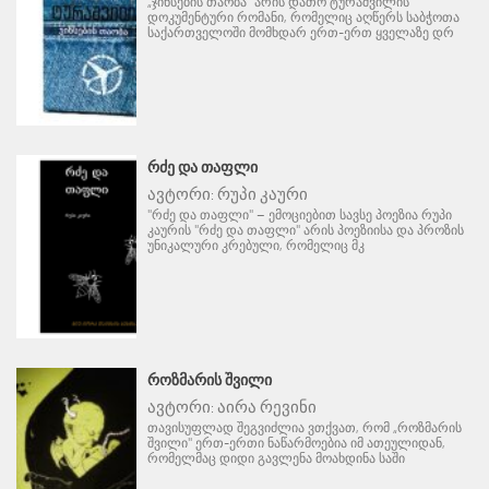
„ჯინსების თაობა“ არის დათო ტურაშვილის
დოკუმენტური რომანი, რომელიც აღწერს საბჭოთა
საქართველოში მომხდარ ერთ-ერთ ყველაზე დრ
ᲠᲫᲔ ᲓᲐ ᲗᲐᲤᲚᲘ
ავტორი:
რუპი კაური
"რძე და თაფლი" – ემოციებით სავსე პოეზია რუპი
კაურის "რძე და თაფლი" არის პოეზიისა და პროზის
უნიკალური კრებული, რომელიც მკ
ᲠᲝᲖᲛᲐᲠᲘᲡ ᲨᲕᲘᲚᲘ
ავტორი:
აირა რევინი
თავისუფლად შეგვიძლია ვთქვათ, რომ „როზმარის
შვილი" ერთ-ერთი ნაწარმოებია იმ ათეულიდან,
რომელმაც დიდი გავლენა მოახდინა საში