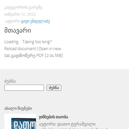
ᲙᲐᲢᲔᲒᲝᲠᲘᲘᲡ ᲒᲐᲠᲔᲨᲔ
ᲘᲐᲜᲕᲐᲠᲘ 12, 2022
ᲐᲕᲢᲝᲠᲘ
ᲒᲘᲕᲘ ᲔᲜᲓᲔᲚᲐᲫᲔ
მთავარი
Loading… Taking too long?
Reload document | Open in new
tab გადმოწერე PDF [2.04 MB]
ძებნა
ძებნა
ᲐᲮᲐᲚᲘ ᲬᲘᲒᲜᲔᲑᲘ
ᲯᲘᲜᲡᲔᲑᲘᲡ ᲗᲐᲝᲑᲐ
ავტორი:
დათო ტურაშვილი