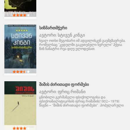
ᲡᲘᲖᲛᲐᲠᲗᲛᲭᲔᲠᲘ
ავტორი:
სტივენ კინგი
ხვალ ოთხი მეგობარი იმ ადგილისკენ გაემგზავრება,
რომელსაც "კედელში გაკეთებული ხვრელი" ჰქვია.
წინ ნანატრი რვა დღე ელოდებათ.
ᲨᲘᲨᲘᲡ ᲫᲘᲠᲘᲗᲐᲓᲘ ᲤᲝᲠᲛᲔᲑᲘ
ავტორი:
ფრიც რიმანი
ცნობილი გერმანელი ფსიქოლოგისა და
ფსიქოანალიტიკოსის ფრიც რიმანის(1902–1979)
წიგნი – "შიშის ძირითადი ფორმები" . პოპულარული