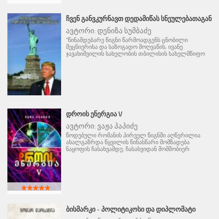
ᲩᲕᲔᲜ ᲒᲐᲜᲕᲙᲣᲠᲜᲐᲕᲗ ᲓᲔᲓᲐᲛᲘᲬᲐᲡ ᲡᲜᲔᲣᲚᲔᲑᲐᲗᲐᲒᲐᲜ
ავტორი:
დენიზა სუმბაძე
"წინამდებარე წიგნი წარმოადგენს ცნობილი
მეცნიერისა და საზოგადო მოღვაწის, ივანე
ჯავახიშვილის სახელობის თბილისის სახელმწიფო
ᲓᲠᲝᲘᲡ ᲔᲜᲔᲠᲒᲘᲐ V
ავტორი:
ვაჟა პაპიძე
წოდებული რომანის პირველ წიგნში აღწერილია
ახალგაზრდა წყვილის წინასწარი მომზადება
ნაყოფის ჩასახვამდე; ჩასახვიდან მომშობიერ
ᲑᲘᲡᲛᲐᲠᲙᲘ - ᲞᲝᲚᲘᲢᲘᲙᲝᲡᲘ ᲓᲐ ᲓᲘᲞᲚᲝᲛᲐᲢᲘ