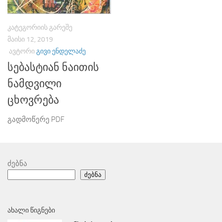
ᲙᲐᲢᲔᲒᲝᲠᲘᲘᲡ ᲒᲐᲠᲔᲨᲔ
ᲛᲐᲘᲡᲘ 12, 2019
ᲐᲕᲢᲝᲠᲘ
ᲒᲘᲕᲘ ᲔᲜᲓᲔᲚᲐᲫᲔ
სებასტიან ნაითის
ნამდვილი
ცხოვრება
გადმოწერე PDF
ძებნა
ძებნა
ᲐᲮᲐᲚᲘ ᲬᲘᲒᲜᲔᲑᲘ