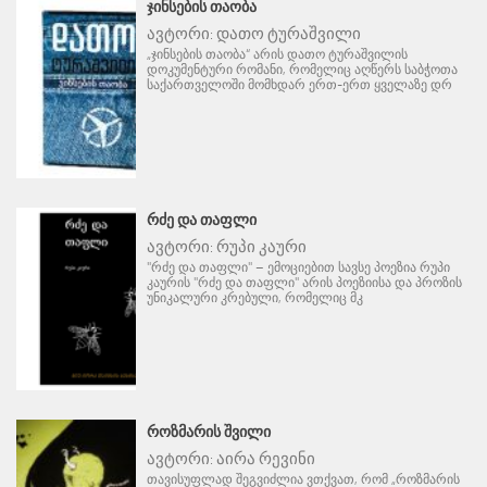
ᲯᲘᲜᲡᲔᲑᲘᲡ ᲗᲐᲝᲑᲐ
ავტორი:
დათო ტურაშვილი
„ჯინსების თაობა“ არის დათო ტურაშვილის
დოკუმენტური რომანი, რომელიც აღწერს საბჭოთა
საქართველოში მომხდარ ერთ-ერთ ყველაზე დრ
ᲠᲫᲔ ᲓᲐ ᲗᲐᲤᲚᲘ
ავტორი:
რუპი კაური
"რძე და თაფლი" – ემოციებით სავსე პოეზია რუპი
კაურის "რძე და თაფლი" არის პოეზიისა და პროზის
უნიკალური კრებული, რომელიც მკ
ᲠᲝᲖᲛᲐᲠᲘᲡ ᲨᲕᲘᲚᲘ
ავტორი:
აირა რევინი
თავისუფლად შეგვიძლია ვთქვათ, რომ „როზმარის