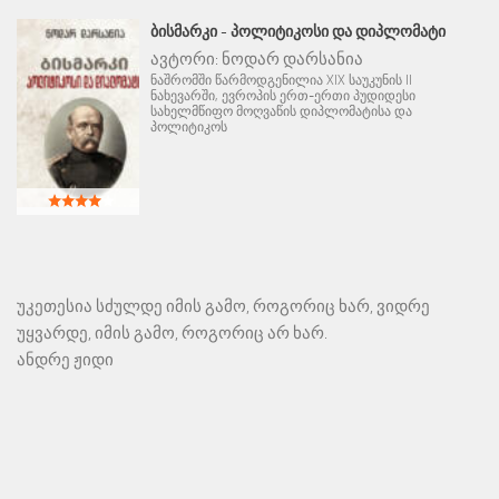
ᲑᲘᲡᲛᲐᲠᲙᲘ - ᲞᲝᲚᲘᲢᲘᲙᲝᲡᲘ ᲓᲐ ᲓᲘᲞᲚᲝᲛᲐᲢᲘ
ავტორი:
ნოდარ დარსანია
ნაშრომში წარმოდგენილია XIX საუკუნის II
ნახევარში, ევროპის ერთ-ერთი პუდიდესი
სახელმწიფო მოღვაწის დიპლომატისა და
პოლიტიკოს
უკეთესია სძულდე იმის გამო, როგორიც ხარ, ვიდრე
უყვარდე, იმის გამო, როგორიც არ ხარ.
ანდრე ჟიდი