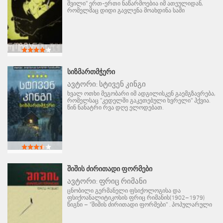
შვილი" ერთ-ერთი ნაწარმოებია იმ ათეულიდან,
რომელმაც დიდი გავლენა მოახდინა საში
ᲡᲘᲖᲛᲐᲠᲗᲛᲭᲔᲠᲘ
ავტორი:
სტივენ კინგი
ხვალ ოთხი მეგობარი იმ ადგილისკენ გაემგზავრება,
რომელსაც "კედელში გაკეთებული ხვრელი" ჰქვია.
წინ ნანატრი რვა დღე ელოდებათ.
ᲨᲘᲨᲘᲡ ᲫᲘᲠᲘᲗᲐᲓᲘ ᲤᲝᲠᲛᲔᲑᲘ
ავტორი:
ფრიც რიმანი
ცნობილი გერმანელი ფსიქოლოგისა და
ფსიქოანალიტიკოსის ფრიც რიმანის(1902–1979)
წიგნი – "შიშის ძირითადი ფორმები" . პოპულარული