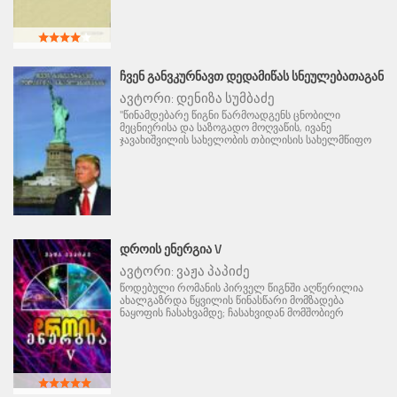
ᲩᲕᲔᲜ ᲒᲐᲜᲕᲙᲣᲠᲜᲐᲕᲗ ᲓᲔᲓᲐᲛᲘᲬᲐᲡ ᲡᲜᲔᲣᲚᲔᲑᲐᲗᲐᲒᲐᲜ
ავტორი:
დენიზა სუმბაძე
"წინამდებარე წიგნი წარმოადგენს ცნობილი
მეცნიერისა და საზოგადო მოღვაწის, ივანე
ჯავახიშვილის სახელობის თბილისის სახელმწიფო
ᲓᲠᲝᲘᲡ ᲔᲜᲔᲠᲒᲘᲐ V
ავტორი:
ვაჟა პაპიძე
წოდებული რომანის პირველ წიგნში აღწერილია
ახალგაზრდა წყვილის წინასწარი მომზადება
ნაყოფის ჩასახვამდე; ჩასახვიდან მომშობიერ