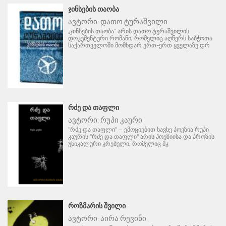
ᲯᲘᲜᲡᲔᲑᲘᲡ ᲗᲐᲝᲑᲐ
ავტორი:
დათო ტურაშვილი
„ჯინსების თაობა“ არის დათო ტურაშვილის
დოკუმენტური რომანი, რომელიც აღწერს საბჭოთა
საქართველოში მომხდარ ერთ-ერთ ყველაზე დრ
ᲠᲫᲔ ᲓᲐ ᲗᲐᲤᲚᲘ
ავტორი:
რუპი კაური
"რძე და თაფლი" – ემოციებით სავსე პოეზია რუპი
კაურის "რძე და თაფლი" არის პოეზიისა და პროზის
უნიკალური კრებული, რომელიც მკ
ᲠᲝᲖᲛᲐᲠᲘᲡ ᲨᲕᲘᲚᲘ
ავტორი:
აირა რევინი