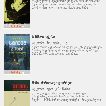
თავისუფლად შეგვიძლია ვთქვათ, რომ „როზმარის
შვილი" ერთ-ერთი ნაწარმოებია იმ ათეულიდან,
რომელმაც დიდი გავლენა მოახდინა საში
ᲡᲘᲖᲛᲐᲠᲗᲛᲭᲔᲠᲘ
ავტორი:
სტივენ კინგი
ხვალ ოთხი მეგობარი იმ ადგილისკენ გაემგზავრება,
რომელსაც "კედელში გაკეთებული ხვრელი" ჰქვია.
წინ ნანატრი რვა დღე ელოდებათ.
ᲨᲘᲨᲘᲡ ᲫᲘᲠᲘᲗᲐᲓᲘ ᲤᲝᲠᲛᲔᲑᲘ
ავტორი:
ფრიც რიმანი
ცნობილი გერმანელი ფსიქოლოგისა და
ფსიქოანალიტიკოსის ფრიც რიმანის(1902–1979)
წიგნი – "შიშის ძირითადი ფორმები" . პოპულარული