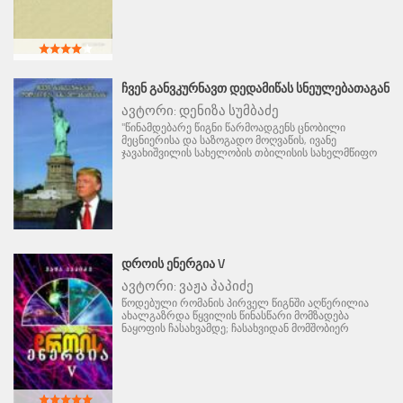
ᲩᲕᲔᲜ ᲒᲐᲜᲕᲙᲣᲠᲜᲐᲕᲗ ᲓᲔᲓᲐᲛᲘᲬᲐᲡ ᲡᲜᲔᲣᲚᲔᲑᲐᲗᲐᲒᲐᲜ
ავტორი:
დენიზა სუმბაძე
"წინამდებარე წიგნი წარმოადგენს ცნობილი
მეცნიერისა და საზოგადო მოღვაწის, ივანე
ჯავახიშვილის სახელობის თბილისის სახელმწიფო
ᲓᲠᲝᲘᲡ ᲔᲜᲔᲠᲒᲘᲐ V
ავტორი:
ვაჟა პაპიძე
წოდებული რომანის პირველ წიგნში აღწერილია
ახალგაზრდა წყვილის წინასწარი მომზადება
ნაყოფის ჩასახვამდე; ჩასახვიდან მომშობიერ