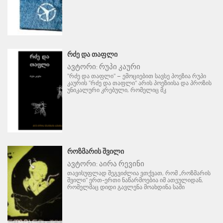
ᲠᲫᲔ ᲓᲐ ᲗᲐᲤᲚᲘ
ავტორი:
რუპი კაური
"რძე და თაფლი" – ემოციებით სავსე პოეზია რუპი
კაურის "რძე და თაფლი" არის პოეზიისა და პროზის
უნიკალური კრებული, რომელიც მკ
ᲠᲝᲖᲛᲐᲠᲘᲡ ᲨᲕᲘᲚᲘ
ავტორი:
აირა რევინი
თავისუფლად შეგვიძლია ვთქვათ, რომ „როზმარის
შვილი" ერთ-ერთი ნაწარმოებია იმ ათეულიდან,
რომელმაც დიდი გავლენა მოახდინა საში