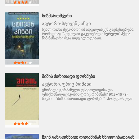
ᲡᲘᲖᲛᲐᲠᲗᲛᲭᲔᲠᲘ
ავტორი:
სტივენ კინგი
ხვალ ოთხი მეგობარი იმ ადგილისკენ გაემგზავრება,
რომელსაც "კედელში გაკეთებული ხვრელი" ჰქვია.
წინ ნანატრი რვა დღე ელოდებათ.
ᲨᲘᲨᲘᲡ ᲫᲘᲠᲘᲗᲐᲓᲘ ᲤᲝᲠᲛᲔᲑᲘ
ავტორი:
ფრიც რიმანი
ცნობილი გერმანელი ფსიქოლოგისა და
ფსიქოანალიტიკოსის ფრიც რიმანის(1902–1979)
წიგნი – "შიშის ძირითადი ფორმები" . პოპულარული
ᲩᲕᲔᲜ ᲒᲐᲜᲕᲙᲣᲠᲜᲐᲕᲗ ᲓᲔᲓᲐᲛᲘᲬᲐᲡ ᲡᲜᲔᲣᲚᲔᲑᲐᲗᲐᲒᲐᲜ