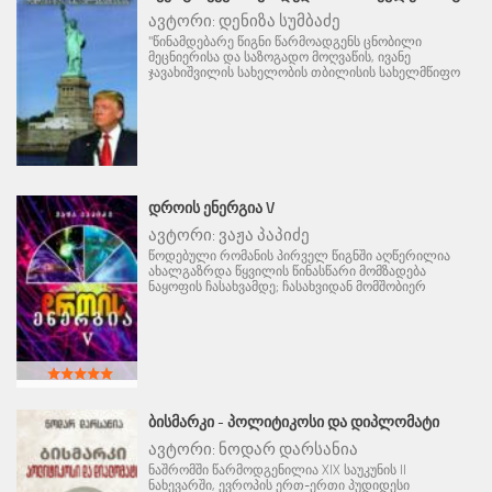
ავტორი:
დენიზა სუმბაძე
"წინამდებარე წიგნი წარმოადგენს ცნობილი
მეცნიერისა და საზოგადო მოღვაწის, ივანე
ჯავახიშვილის სახელობის თბილისის სახელმწიფო
ᲓᲠᲝᲘᲡ ᲔᲜᲔᲠᲒᲘᲐ V
ავტორი:
ვაჟა პაპიძე
წოდებული რომანის პირველ წიგნში აღწერილია
ახალგაზრდა წყვილის წინასწარი მომზადება
ნაყოფის ჩასახვამდე; ჩასახვიდან მომშობიერ
ᲑᲘᲡᲛᲐᲠᲙᲘ - ᲞᲝᲚᲘᲢᲘᲙᲝᲡᲘ ᲓᲐ ᲓᲘᲞᲚᲝᲛᲐᲢᲘ
ავტორი:
ნოდარ დარსანია
ნაშრომში წარმოდგენილია XIX საუკუნის II
ნახევარში, ევროპის ერთ-ერთი პუდიდესი