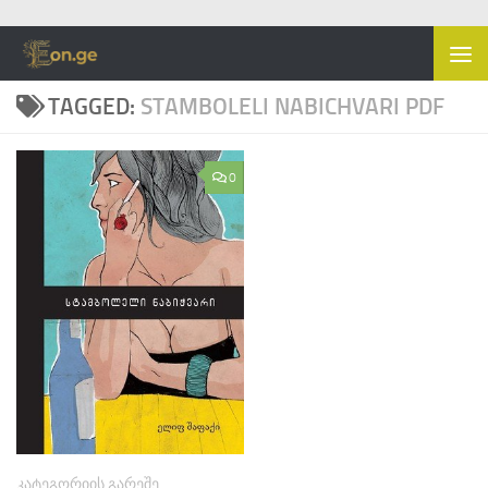
Skip to content
TAGGED:
STAMBOLELI NABICHVARI PDF
0
ᲙᲐᲢᲔᲒᲝᲠᲘᲘᲡ ᲒᲐᲠᲔᲨᲔ