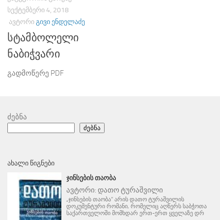
ᲡᲔᲥᲢᲔᲛᲑᲔᲠᲘ 4, 2018
ᲐᲕᲢᲝᲠᲘ
ᲒᲘᲕᲘ ᲔᲜᲓᲔᲚᲐᲫᲔ
სტამბოლელი
ნაბიჭვარი
გადმოწერე PDF
ძებნა
ძებნა
ᲐᲮᲐᲚᲘ ᲬᲘᲒᲜᲔᲑᲘ
ᲯᲘᲜᲡᲔᲑᲘᲡ ᲗᲐᲝᲑᲐ
ავტორი:
დათო ტურაშვილი
„ჯინსების თაობა“ არის დათო ტურაშვილის
დოკუმენტური რომანი, რომელიც აღწერს საბჭოთა
საქართველოში მომხდარ ერთ-ერთ ყველაზე დრ