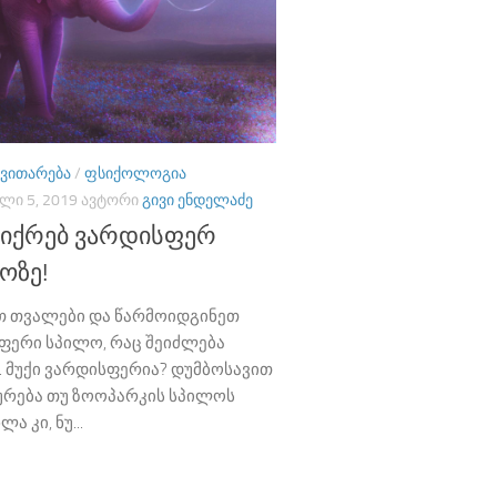
ᲕᲘᲗᲐᲠᲔᲑᲐ
/
ᲤᲡᲘᲥᲝᲚᲝᲒᲘᲐ
ᲚᲘ 5, 2019
ᲐᲕᲢᲝᲠᲘ
ᲒᲘᲕᲘ ᲔᲜᲓᲔᲚᲐᲫᲔ
ფიქრებ ვარდისფერ
ოზე!
თ თვალები და წარმოიდგინეთ
ფერი სპილო, რაც შეიძლება
. მუქი ვარდისფერია? დუმბოსავით
ურება თუ ზოოპარკის სპილოს
ლა კი, ნუ...