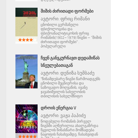
ᲨᲘᲨᲘᲡ ᲫᲘᲠᲘᲗᲐᲓᲘ ᲤᲝᲠᲛᲔᲑᲘ
ავტორი:
ფრიც რიმანი
ცნობილი გერმანელი
ფსიქოლოგისა და
ფსიქოანალიტიკოსის ფრიც
რიმანის(1902–1979) წიგნი – "შიშის
ძირითადი ფორმები" .
პოპულარული
ᲩᲕᲔᲜ ᲒᲐᲜᲕᲙᲣᲠᲜᲐᲕᲗ ᲓᲔᲓᲐᲛᲘᲬᲐᲡ
ᲡᲜᲔᲣᲚᲔᲑᲐᲗᲐᲒᲐᲜ
ავტორი:
დენიზა სუმბაძე
"წინამდებარე წიგნი წარმოადგენს
ცნობილი მეცნიერისა და
საზოგადო მოღვაწის, ივანე
ჯავახიშვილის სახელობის
თბილისის სახელმწიფო
ᲓᲠᲝᲘᲡ ᲔᲜᲔᲠᲒᲘᲐ V
ავტორი:
ვაჟა პაპიძე
წოდებული რომანის პირველ
წიგნში აღწერილია ახალგაზრდა
წყვილის წინასწარი მომზადება
ნაყოფის ჩასახვამდე; ჩასახვიდან