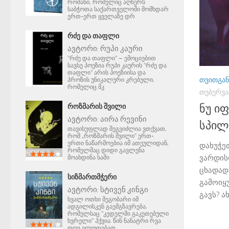
რომანი, რომელიც აღწერს
საბჭოთა საქართველოში მომხდარ
ერთ-ერთ ყველაზე დრ
ᲠᲫᲔ ᲓᲐ ᲗᲐᲤᲚᲘ
ავტორი:
რუპი კაური
"რძე და თაფლი" – ემოციებით
სავსე პოეზია რუპი კაურის "რძე და
თაფლი" არის პოეზიისა და
ᲗᲕᲘᲗᲒᲐᲜ
პროზის უნიკალური კრებული,
რომელიც მკ
ᲗᲔᲑᲔᲠᲕᲐ
ᲠᲝᲖᲛᲐᲠᲘᲡ ᲨᲕᲘᲚᲘ
ნუ ი
ავტორი:
აირა რევინი
სპილ
თავისუფლად შეგვიძლია ვთქვათ,
რომ „როზმარის შვილი" ერთ-
ერთი ნაწარმოებია იმ ათეულიდან,
დახუჭე
რომელმაც დიდი გავლენა
ვარდის
მოახდინა საში
ცხადად
ᲡᲘᲖᲛᲐᲠᲗᲛᲭᲔᲠᲘ
გამოიყ
ავტორი:
სტივენ კინგი
გავს? ახ
ხვალ ოთხი მეგობარი იმ
ადგილისკენ გაემგზავრება,
რომელსაც "კედელში გაკეთებული
ხვრელი" ჰქვია. წინ ნანატრი რვა
დღე ელოდებათ.