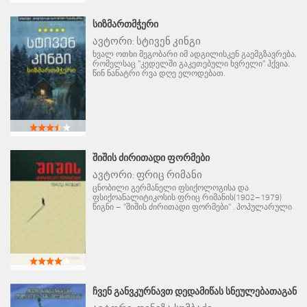
ᲡᲘᲖᲛᲐᲠᲗᲛᲭᲔᲠᲘ
ავტორი:
სტივენ კინგი
ხვალ ოთხი მეგობარი იმ ადგილისკენ გაემგზავრება,
რომელსაც "კედელში გაკეთებული ხვრელი" ჰქვია.
წინ ნანატრი რვა დღე ელოდებათ.
ᲨᲘᲨᲘᲡ ᲫᲘᲠᲘᲗᲐᲓᲘ ᲤᲝᲠᲛᲔᲑᲘ
ავტორი:
ფრიც რიმანი
ცნობილი გერმანელი ფსიქოლოგისა და
ფსიქოანალიტიკოსის ფრიც რიმანის(1902–1979)
წიგნი – "შიშის ძირითადი ფორმები" . პოპულარული
ᲩᲕᲔᲜ ᲒᲐᲜᲕᲙᲣᲠᲜᲐᲕᲗ ᲓᲔᲓᲐᲛᲘᲬᲐᲡ ᲡᲜᲔᲣᲚᲔᲑᲐᲗᲐᲒᲐᲜ