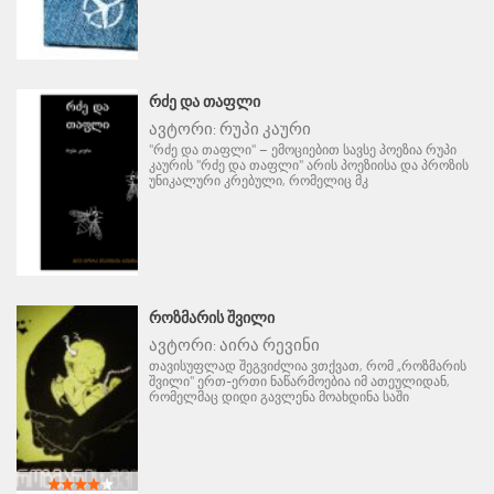
ᲠᲫᲔ ᲓᲐ ᲗᲐᲤᲚᲘ
ავტორი:
რუპი კაური
"რძე და თაფლი" – ემოციებით სავსე პოეზია რუპი
კაურის "რძე და თაფლი" არის პოეზიისა და პროზის
უნიკალური კრებული, რომელიც მკ
ᲠᲝᲖᲛᲐᲠᲘᲡ ᲨᲕᲘᲚᲘ
ავტორი:
აირა რევინი
თავისუფლად შეგვიძლია ვთქვათ, რომ „როზმარის
შვილი" ერთ-ერთი ნაწარმოებია იმ ათეულიდან,
რომელმაც დიდი გავლენა მოახდინა საში