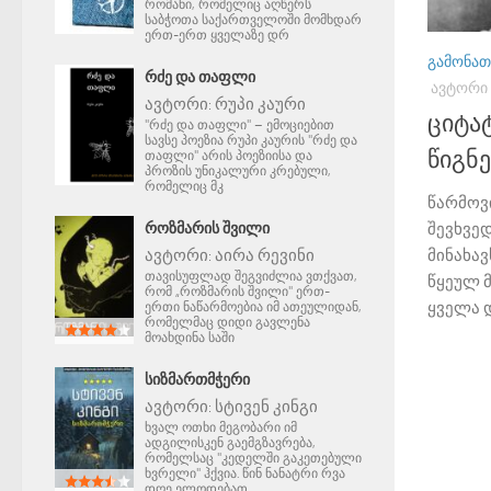
რომანი, რომელიც აღწერს
საბჭოთა საქართველოში მომხდარ
ერთ-ერთ ყველაზე დრ
ᲒᲐᲛᲝᲜᲐᲗ
ᲠᲫᲔ ᲓᲐ ᲗᲐᲤᲚᲘ
ᲐᲕᲢᲝᲠᲘ
ავტორი:
რუპი კაური
ციტატ
"რძე და თაფლი" – ემოციებით
სავსე პოეზია რუპი კაურის "რძე და
წიგნ
თაფლი" არის პოეზიისა და
პროზის უნიკალური კრებული,
რომელიც მკ
წარმოვ
ᲠᲝᲖᲛᲐᲠᲘᲡ ᲨᲕᲘᲚᲘ
შევხვე
ავტორი:
აირა რევინი
მინახავ
თავისუფლად შეგვიძლია ვთქვათ,
წყეულ 
რომ „როზმარის შვილი" ერთ-
ყველა დ
ერთი ნაწარმოებია იმ ათეულიდან,
რომელმაც დიდი გავლენა
მოახდინა საში
ᲡᲘᲖᲛᲐᲠᲗᲛᲭᲔᲠᲘ
ავტორი:
სტივენ კინგი
ხვალ ოთხი მეგობარი იმ
ადგილისკენ გაემგზავრება,
რომელსაც "კედელში გაკეთებული
ხვრელი" ჰქვია. წინ ნანატრი რვა
დღე ელოდებათ.