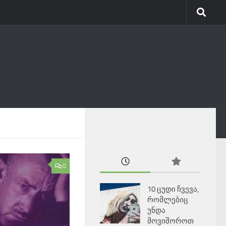
0
10 ცუდი ჩვევა,
რომლებიც
უნდა
მოვიშოროთ