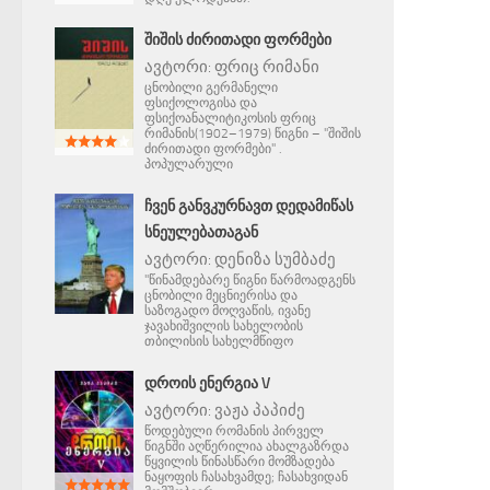
ᲨᲘᲨᲘᲡ ᲫᲘᲠᲘᲗᲐᲓᲘ ᲤᲝᲠᲛᲔᲑᲘ
ავტორი:
ფრიც რიმანი
ცნობილი გერმანელი
ფსიქოლოგისა და
ფსიქოანალიტიკოსის ფრიც
რიმანის(1902–1979) წიგნი – "შიშის
ძირითადი ფორმები" .
პოპულარული
ᲩᲕᲔᲜ ᲒᲐᲜᲕᲙᲣᲠᲜᲐᲕᲗ ᲓᲔᲓᲐᲛᲘᲬᲐᲡ
ᲡᲜᲔᲣᲚᲔᲑᲐᲗᲐᲒᲐᲜ
ავტორი:
დენიზა სუმბაძე
"წინამდებარე წიგნი წარმოადგენს
ცნობილი მეცნიერისა და
საზოგადო მოღვაწის, ივანე
ჯავახიშვილის სახელობის
თბილისის სახელმწიფო
ᲓᲠᲝᲘᲡ ᲔᲜᲔᲠᲒᲘᲐ V
ავტორი:
ვაჟა პაპიძე
წოდებული რომანის პირველ
წიგნში აღწერილია ახალგაზრდა
წყვილის წინასწარი მომზადება
ნაყოფის ჩასახვამდე; ჩასახვიდან