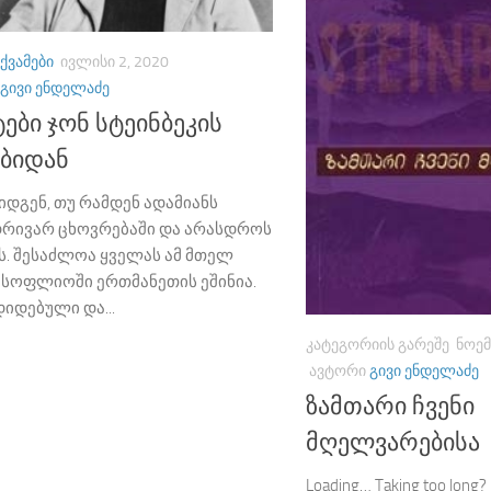
ᲥᲕᲐᲛᲔᲑᲘ
ᲘᲕᲚᲘᲡᲘ 2, 2020
ᲒᲘᲕᲘ ᲔᲜᲓᲔᲚᲐᲫᲔ
ები ჯონ სტეინბეკის
ებიდან
იდგენ, თუ რამდენ ადამიანს
დრივარ ცხოვრებაში და არასდროს
ს. შესაძლოა ყველას ამ მთელ
მსოფლიოში ერთმანეთის ეშინია.
იდებული და...
ᲙᲐᲢᲔᲒᲝᲠᲘᲘᲡ ᲒᲐᲠᲔᲨᲔ
ᲜᲝᲔᲛ
ᲐᲕᲢᲝᲠᲘ
ᲒᲘᲕᲘ ᲔᲜᲓᲔᲚᲐᲫᲔ
ზამთარი ჩვენი
მღელვარებისა
Loading… Taking too long?