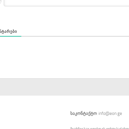
ᲜᲢᲐᲠᲔᲑᲘ
საკონტაქტო
: info@eon.ge
შეარჩიე საუკეთესო
ესკორტი
საქართ