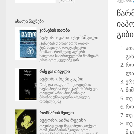
ᲐᲕᲢᲝᲠᲘ
წარ
ᲐᲮᲐᲚᲘ ᲬᲘᲒᲜᲔᲑᲘ
იაპ
ᲯᲘᲜᲡᲔᲑᲘᲡ ᲗᲐᲝᲑᲐ
გიბი
ავტორი:
დათო ტურაშვილი
„ჯინსების თაობა“ არის დათო
ათ
ტურაშვილის დოკუმენტური
რომანი, რომელიც აღწერს
გა
საბჭოთა საქართველოში მომხდარ
ერთ-ერთ ყველაზე დრ
როც
ᲠᲫᲔ ᲓᲐ ᲗᲐᲤᲚᲘ
ლა
ავტორი:
რუპი კაური
ერ
"რძე და თაფლი" – ემოციებით
სავსე პოეზია რუპი კაურის "რძე და
ში
თაფლი" არის პოეზიისა და
პროზის უნიკალური კრებული,
თუ
რომელიც მკ
როც
ᲠᲝᲖᲛᲐᲠᲘᲡ ᲨᲕᲘᲚᲘ
თუ 
ავტორი:
აირა რევინი
თუ
თავისუფლად შეგვიძლია ვთქვათ,
რომ „როზმარის შვილი" ერთ-
შეუ