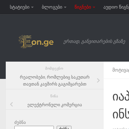
სტატიები
ბლოგები
წიგნები
აუდიო წიგნ
Skip to content
ერთად, განვითარების გზაზე
ᲛᲝᲛᲓᲔᲕᲜᲝ
ᲛᲝᲢᲘᲕᲐ
რეალობები, რომლებიც საკუთარ
თავთან კავშირს გაგიმყარებთ
ია
ᲬᲘᲜᲐ
ელექტრონული კომერცია
ინ
ძებნა
ძებნა