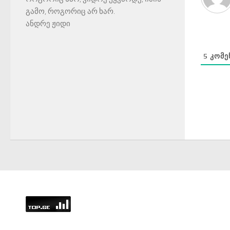
გამო, როგორიც არ ხარ.
ანდრე ჟიდი
5
ᲙᲝᲛᲔ