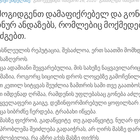
ᲒᲘᲕᲘ ᲔᲜᲓᲔᲚᲐᲫᲔ
· ᲒᲐᲛᲝᲥᲕᲔᲧᲜᲓᲐ:
ᲘᲐᲜᲕᲐᲠᲘ 26, 2020
· ᲒᲐᲜᲐᲮᲚᲓᲐ:
ᲘᲐᲜᲕᲐᲠᲘ 
მოგიდგენთ დამაფიქრებელ და გო
ონურ ანდაზებს, რომლებიც მოქმედე
ძგებთ.
ასწლეულის რეპუტაცია, შესაძლოა, ერთ საათში მომხ
ნსაზღვროს.
ა ადამიანი შეყვარებულია, მის სახეზე ნაყვავილარიც
მაზია, როგორც სიცილის დროს ლოყებზე გამოჩენილ
თ კეთილ სიტყვას შეუძლია ზამთრის სამი თვე გაათბოს
ში იმდენად ღრმაა, რამდენის უფლებასაც გონება აძლე
 ყველაფერი გაიგე, დეზინფორმირებული ყოფილხარ.
ა სიბრძნე ჩერდება, ტრაბახი იწყება.
მასზე ფიქრობ, გადაწყვიტე. თუ გადაწყვიტე, ნუღარ ფ
 პრობლემა შეიძლება გადაიჭრას, არ ღირს მასზე დარ
ძლებელია, რა აზრი აქვს მასზე ფიქრს.