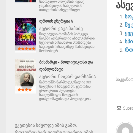
საზოგადო მოღვაწის, ივანე
Ასე
ჯავახიშვილის სახელობის
თბილისის სახელმწიფო
სო
ᲓᲠᲝᲘᲡ ᲔᲜᲔᲠᲒᲘᲐ V
ნუ 
ავტორი:
ვაჟა პაპიძე
ყვ
წოდებული რომანის პირველ
წიგნში აღწერილია ახალგაზრდა
სპ
წყვილის წინასწარი მომზადება
ნაყოფის ჩასახვამდე; ჩასახვიდან
რო
მომშობიერ
ᲑᲘᲡᲛᲐᲠᲙᲘ - ᲞᲝᲚᲘᲢᲘᲙᲝᲡᲘ ᲓᲐ
ᲓᲘᲞᲚᲝᲛᲐᲢᲘ
ავტორი:
ნოდარ დარსანია
საკვანძო
ნაშრომში წარმოდგენილია XIX
საუკუნის II ნახევარში, ევროპის
ერთ-ერთი პუდიდესი
სახელმწიფო მოღვაწის
დიპლომატისა და პოლიტიკოს
Subsc
უკეთესია სძულდე იმის გამო,
როგორიც ხარ, ვიდრე უყვარდე, იმის