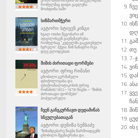
ერთი ნაწარმოებია იმ ათეულიდან,
რომელმაც დიდი გავლენა
ჩვე
მოახდინა საში
ვიც
ᲡᲘᲖᲛᲐᲠᲗᲛᲭᲔᲠᲘ
ის
ავტორი:
სტივენ კინგი
დღ
ხვალ ოთხი მეგობარი იმ
ადგილისკენ გაემგზავრება,
გა
რომელსაც "კედელში გაკეთებული
ხვრელი" ჰქვია. წინ ნანატრი რვა
თუ 
დღე ელოდებათ.
7-ჯ
ᲨᲘᲨᲘᲡ ᲫᲘᲠᲘᲗᲐᲓᲘ ᲤᲝᲠᲛᲔᲑᲘ
ვი
ავტორი:
ფრიც რიმანი
და
ცნობილი გერმანელი
ფსიქოლოგისა და
ას
ფსიქოანალიტიკოსის ფრიც
რიმანის(1902–1979) წიგნი – "შიშის
ყვ
ძირითადი ფორმები" .
პოპულარული
ჩა
მი
ᲩᲕᲔᲜ ᲒᲐᲜᲕᲙᲣᲠᲜᲐᲕᲗ ᲓᲔᲓᲐᲛᲘᲬᲐᲡ
ᲡᲜᲔᲣᲚᲔᲑᲐᲗᲐᲒᲐᲜ
ცუ
ავტორი:
დენიზა სუმბაძე
ის
"წინამდებარე წიგნი წარმოადგენს
ცნობილი მეცნიერისა და