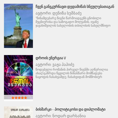
ᲩᲕᲔᲜ ᲒᲐᲜᲕᲙᲣᲠᲜᲐᲕᲗ ᲓᲔᲓᲐᲛᲘᲬᲐᲡ ᲡᲜᲔᲣᲚᲔᲑᲐᲗᲐᲒᲐᲜ
ავტორი:
დენიზა სუმბაძე
"წინამდებარე წიგნი წარმოადგენს ცნობილი
მეცნიერისა და საზოგადო მოღვაწის, ივანე
ჯავახიშვილის სახელობის თბილისის სახელმწიფო
ᲓᲠᲝᲘᲡ ᲔᲜᲔᲠᲒᲘᲐ V
ავტორი:
ვაჟა პაპიძე
წოდებული რომანის პირველ წიგნში აღწერილია
ახალგაზრდა წყვილის წინასწარი მომზადება
ნაყოფის ჩასახვამდე; ჩასახვიდან მომშობიერ
ᲑᲘᲡᲛᲐᲠᲙᲘ - ᲞᲝᲚᲘᲢᲘᲙᲝᲡᲘ ᲓᲐ ᲓᲘᲞᲚᲝᲛᲐᲢᲘ
ავტორი:
ნოდარ დარსანია