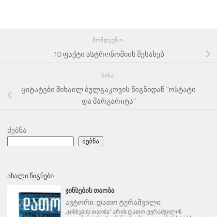
ᲛᲝᲛᲓᲔᲕᲜᲝ
10 ფაქტი ასტრონომიის შესახებ
ᲬᲘᲜᲐ
ციტატები მიხაილ ბულგაკოვის წიგნიდან "ოსტატი
და მარგარიტა"
ძებნა
ძებნა
ᲐᲮᲐᲚᲘ ᲬᲘᲒᲜᲔᲑᲘ
ᲯᲘᲜᲡᲔᲑᲘᲡ ᲗᲐᲝᲑᲐ
ავტორი:
დათო ტურაშვილი
„ჯინსების თაობა“ არის დათო ტურაშვილის