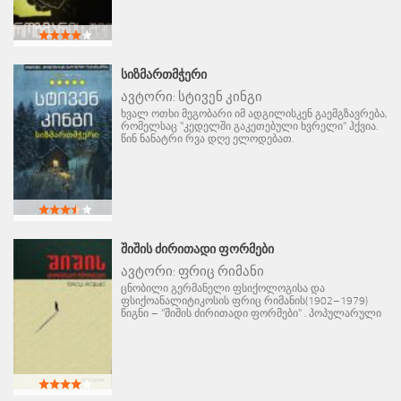
ᲡᲘᲖᲛᲐᲠᲗᲛᲭᲔᲠᲘ
ავტორი:
სტივენ კინგი
ხვალ ოთხი მეგობარი იმ ადგილისკენ გაემგზავრება,
რომელსაც "კედელში გაკეთებული ხვრელი" ჰქვია.
წინ ნანატრი რვა დღე ელოდებათ.
ᲨᲘᲨᲘᲡ ᲫᲘᲠᲘᲗᲐᲓᲘ ᲤᲝᲠᲛᲔᲑᲘ
ავტორი:
ფრიც რიმანი
ცნობილი გერმანელი ფსიქოლოგისა და
ფსიქოანალიტიკოსის ფრიც რიმანის(1902–1979)
წიგნი – "შიშის ძირითადი ფორმები" . პოპულარული