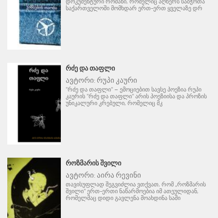
დოკუმენტური რომანი, რომელიც აღწერს საბჭოთა
საქართველოში მომხდარ ერთ-ერთ ყველაზე დრ
ᲠᲫᲔ ᲓᲐ ᲗᲐᲤᲚᲘ
ავტორი:
რუპი კაური
"რძე და თაფლი" – ემოციებით სავსე პოეზია რუპი
კაურის "რძე და თაფლი" არის პოეზიისა და პროზის
უნიკალური კრებული, რომელიც მკ
ᲠᲝᲖᲛᲐᲠᲘᲡ ᲨᲕᲘᲚᲘ
ავტორი:
აირა რევინი
თავისუფლად შეგვიძლია ვთქვათ, რომ „როზმარის
შვილი" ერთ-ერთი ნაწარმოებია იმ ათეულიდან,
რომელმაც დიდი გავლენა მოახდინა საში