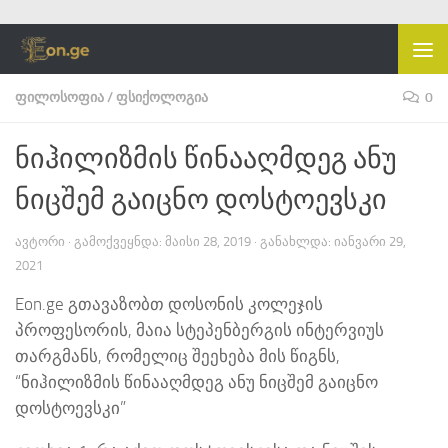
Skip to content
ᲤᲘᲚᲝᲡᲝᲤᲘᲐ
/
ᲤᲡᲘᲥᲝᲚᲝᲒᲘᲐ
0
ნიჰილიზმის წინააღმდეგ ანუ
ნიცშემ გაიცნო დოსტოევსკი
ᲐᲕᲢᲝᲠᲘ
· ᲒᲐᲛᲝᲥᲕᲔᲧᲜᲓᲐ:
ᲛᲐᲘᲡᲘ 28, 2019
· ᲒᲐᲜᲐᲮᲚᲓᲐ:
ᲘᲐᲜᲕᲐᲠᲘ 29,
2021
Eon.ge გთავაზობთ დოსონის კოლეჯის
პროფესორის, მაია სტეპენბერგის ინტერვიუს
თარგმანს, რომელიც შეეხება მის წიგნს,
“ნიჰილიზმის წინააღმდეგ ანუ ნიცშემ გაიცნო
დოსტოევსკი”