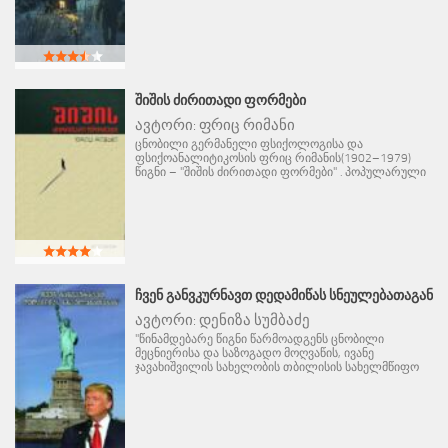
ᲨᲘᲨᲘᲡ ᲫᲘᲠᲘᲗᲐᲓᲘ ᲤᲝᲠᲛᲔᲑᲘ
ავტორი:
ფრიც რიმანი
ცნობილი გერმანელი ფსიქოლოგისა და
ფსიქოანალიტიკოსის ფრიც რიმანის(1902–1979)
წიგნი – "შიშის ძირითადი ფორმები" . პოპულარული
ᲩᲕᲔᲜ ᲒᲐᲜᲕᲙᲣᲠᲜᲐᲕᲗ ᲓᲔᲓᲐᲛᲘᲬᲐᲡ ᲡᲜᲔᲣᲚᲔᲑᲐᲗᲐᲒᲐᲜ
ავტორი:
დენიზა სუმბაძე
"წინამდებარე წიგნი წარმოადგენს ცნობილი
მეცნიერისა და საზოგადო მოღვაწის, ივანე
ჯავახიშვილის სახელობის თბილისის სახელმწიფო