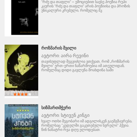
"რძე და თაფლი" – ემოციებით სავსე პოეზია რუპი
კაურის "რძე და თაფლი" არის პოეზიისა და პროზის
უნიკალური კრებული, რომელიც მკ
ᲠᲝᲖᲛᲐᲠᲘᲡ ᲨᲕᲘᲚᲘ
ავტორი:
აირა რევინი
თავისუფლად შეგვიძლია ვთქვათ, რომ „როზმარის
შვილი" ერთ-ერთი ნაწარმოებია იმ ათეულიდან,
რომელმაც დიდი გავლენა მოახდინა საში
ᲡᲘᲖᲛᲐᲠᲗᲛᲭᲔᲠᲘ
ავტორი:
სტივენ კინგი
ხვალ ოთხი მეგობარი იმ ადგილისკენ გაემგზავრება,
რომელსაც "კედელში გაკეთებული ხვრელი" ჰქვია.
წინ ნანატრი რვა დღე ელოდებათ.