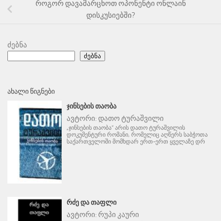
როგორ დავამარცხოთ ოპონენტი ონლაინ
დისკუსიებში?
ძებნა
ძებნა
ᲐᲮᲐᲚᲘ ᲬᲘᲒᲜᲔᲑᲘ
ᲯᲘᲜᲡᲔᲑᲘᲡ ᲗᲐᲝᲑᲐ
ავტორი:
დათო ტურაშვილი
„ჯინსების თაობა“ არის დათო ტურაშვილის
დოკუმენტური რომანი, რომელიც აღწერს საბჭოთა
საქართველოში მომხდარ ერთ-ერთ ყველაზე დრ
ᲠᲫᲔ ᲓᲐ ᲗᲐᲤᲚᲘ
ავტორი:
რუპი კაური