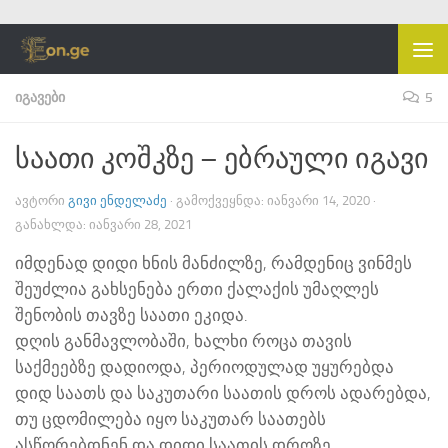
Skip to content
ᲘᲒᲐᲕᲔᲑᲘ
5
საათი კოშკზე – ებრაული იგავი
ᲐᲕᲢᲝᲠᲘ
ᲒᲘᲕᲘ ᲔᲜᲓᲔᲚᲐᲫᲔ
· ᲒᲐᲛᲝᲥᲕᲔᲧᲜᲓᲐ:
ᲘᲐᲜᲕᲐᲠᲘ 14, 2020
·
ᲒᲐᲜᲐᲮᲚᲓᲐ:
ᲘᲐᲜᲕᲐᲠᲘ 28, 2021
იმდენად დიდი ხნის მანძილზე, რამდენიც ვინმეს
შეუძლია გახსენება ერთი ქალაქის უმაღლეს
შენობის თავზე საათი ეკიდა.
დღის განმავლობაში, ხალხი როცა თავის
საქმეებზე დადიოდა, პერიოდულად უყურებდა
დიდ საათს და საკუთარი საათის დროს ადარებდა,
თუ ცდომილება იყო საკუთარ საათებს
ასწორებდნენ და დიდი საათის დროზე