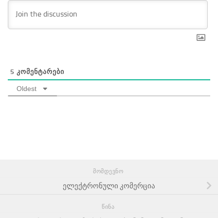
5
ᲙᲝᲛᲔᲜᲢᲐᲠᲔᲑᲘ
Oldest
ᲛᲝᲛᲓᲔᲕᲜᲝ
ელექტრონული კომერცია
ᲬᲘᲜᲐ