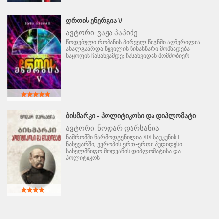
ᲓᲠᲝᲘᲡ ᲔᲜᲔᲠᲒᲘᲐ V
ავტორი:
ვაჟა პაპიძე
წოდებული რომანის პირველ წიგნში აღწერილია
ახალგაზრდა წყვილის წინასწარი მომზადება
ნაყოფის ჩასახვამდე; ჩასახვიდან მომშობიერ
ᲑᲘᲡᲛᲐᲠᲙᲘ - ᲞᲝᲚᲘᲢᲘᲙᲝᲡᲘ ᲓᲐ ᲓᲘᲞᲚᲝᲛᲐᲢᲘ
ავტორი:
ნოდარ დარსანია
ნაშრომში წარმოდგენილია XIX საუკუნის II
ნახევარში, ევროპის ერთ-ერთი პუდიდესი
სახელმწიფო მოღვაწის დიპლომატისა და
პოლიტიკოს