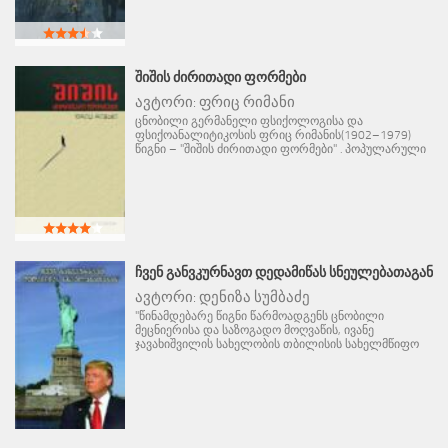
ᲨᲘᲨᲘᲡ ᲫᲘᲠᲘᲗᲐᲓᲘ ᲤᲝᲠᲛᲔᲑᲘ
ავტორი:
ფრიც რიმანი
ცნობილი გერმანელი ფსიქოლოგისა და
ფსიქოანალიტიკოსის ფრიც რიმანის(1902–1979)
წიგნი – "შიშის ძირითადი ფორმები" . პოპულარული
ᲩᲕᲔᲜ ᲒᲐᲜᲕᲙᲣᲠᲜᲐᲕᲗ ᲓᲔᲓᲐᲛᲘᲬᲐᲡ ᲡᲜᲔᲣᲚᲔᲑᲐᲗᲐᲒᲐᲜ
ავტორი:
დენიზა სუმბაძე
"წინამდებარე წიგნი წარმოადგენს ცნობილი
მეცნიერისა და საზოგადო მოღვაწის, ივანე
ჯავახიშვილის სახელობის თბილისის სახელმწიფო