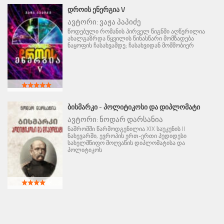
ᲓᲠᲝᲘᲡ ᲔᲜᲔᲠᲒᲘᲐ V
ავტორი:
ვაჟა პაპიძე
წოდებული რომანის პირველ წიგნში აღწერილია
ახალგაზრდა წყვილის წინასწარი მომზადება
ნაყოფის ჩასახვამდე; ჩასახვიდან მომშობიერ
ᲑᲘᲡᲛᲐᲠᲙᲘ - ᲞᲝᲚᲘᲢᲘᲙᲝᲡᲘ ᲓᲐ ᲓᲘᲞᲚᲝᲛᲐᲢᲘ
ავტორი:
ნოდარ დარსანია
ნაშრომში წარმოდგენილია XIX საუკუნის II
ნახევარში, ევროპის ერთ-ერთი პუდიდესი
სახელმწიფო მოღვაწის დიპლომატისა და
პოლიტიკოს