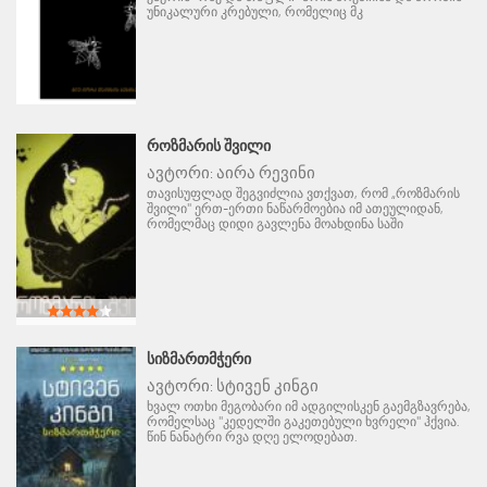
უნიკალური კრებული, რომელიც მკ
ᲠᲝᲖᲛᲐᲠᲘᲡ ᲨᲕᲘᲚᲘ
ავტორი:
აირა რევინი
თავისუფლად შეგვიძლია ვთქვათ, რომ „როზმარის
შვილი" ერთ-ერთი ნაწარმოებია იმ ათეულიდან,
რომელმაც დიდი გავლენა მოახდინა საში
ᲡᲘᲖᲛᲐᲠᲗᲛᲭᲔᲠᲘ
ავტორი:
სტივენ კინგი
ხვალ ოთხი მეგობარი იმ ადგილისკენ გაემგზავრება,
რომელსაც "კედელში გაკეთებული ხვრელი" ჰქვია.
წინ ნანატრი რვა დღე ელოდებათ.