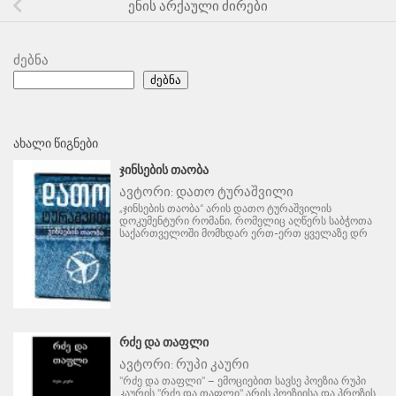
ენის არქაული ძირები
ძებნა
ძებნა
ᲐᲮᲐᲚᲘ ᲬᲘᲒᲜᲔᲑᲘ
ᲯᲘᲜᲡᲔᲑᲘᲡ ᲗᲐᲝᲑᲐ
ავტორი:
დათო ტურაშვილი
„ჯინსების თაობა“ არის დათო ტურაშვილის
დოკუმენტური რომანი, რომელიც აღწერს საბჭოთა
საქართველოში მომხდარ ერთ-ერთ ყველაზე დრ
ᲠᲫᲔ ᲓᲐ ᲗᲐᲤᲚᲘ
ავტორი:
რუპი კაური
"რძე და თაფლი" – ემოციებით სავსე პოეზია რუპი
კაურის "რძე და თაფლი" არის პოეზიისა და პროზის