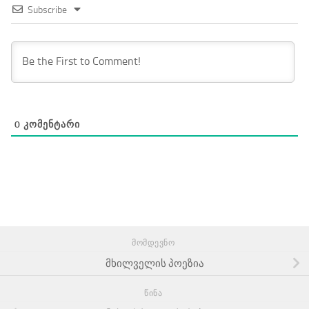
Subscribe
0
ᲙᲝᲛᲔᲜᲢᲐᲠᲘ
ᲛᲝᲛᲓᲔᲕᲜᲝ
მხილველის პოეზია
ᲬᲘᲜᲐ