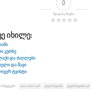
0
შეაფასე წიგნი
ვე Იხილე:
დიმი
თი კუთხე
ლაქი და ძაღლები
თელი და შავი
ივერ ტვისტი
 სიტყვები:
vacis nadimi pdf
ვაცის ნადიმი
ვაცის ნადიმი pdf