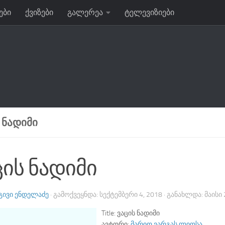
ები
ქვიზები
გალერეა
ტელევიზიები
 ᲜᲐᲓᲘᲛᲘ
ცის ნადიმი
ᲒᲘᲕᲘ ᲔᲜᲓᲔᲚᲐᲫᲔ
· ᲒᲐᲛᲝᲥᲕᲔᲧᲜᲓᲐ:
ᲡᲔᲥᲢᲔᲛᲑᲔᲠᲘ 4, 2018
· ᲒᲐᲜᲐᲮᲚᲓᲐ:
ᲛᲐᲘᲡᲘ 
Title:
ვაცის ნადიმი
ავტორი:
მარიო ვარგას ლიოსა