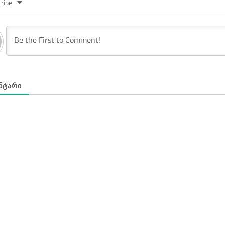
ribe
ᲜᲢᲐᲠᲘ