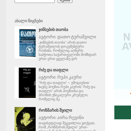
ᲐᲮᲐᲚᲘ ᲬᲘᲒᲜᲔᲑᲘ
ᲯᲘᲜᲡᲔᲑᲘᲡ ᲗᲐᲝᲑᲐ
ავტორი:
დათო ტურაშვილი
„ჯინსების თაობა“ არის დათო
ტურაშვილის დოკუმენტური
რომანი, რომელიც აღწერს
საბჭოთა საქართველოში მომხდარ
ერთ-ერთ ყველაზე დრ
ᲠᲫᲔ ᲓᲐ ᲗᲐᲤᲚᲘ
ავტორი:
რუპი კაური
"რძე და თაფლი" – ემოციებით
სავსე პოეზია რუპი კაურის "რძე და
თაფლი" არის პოეზიისა და
პროზის უნიკალური კრებული,
რომელიც მკ
ᲠᲝᲖᲛᲐᲠᲘᲡ ᲨᲕᲘᲚᲘ
ავტორი:
აირა რევინი
თავისუფლად შეგვიძლია ვთქვათ,
რომ „როზმარის შვილი" ერთ-