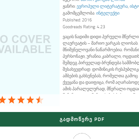
ჟანრი:
ევროპული ლიტერატურა
,
ისტ
გამომცემლობა:
ინტელექტი
Published:
2016
Goodreads Rating:
4.23
ვაცის ნადიმი დიდი პერუელი მწერლი
ლაურეატის – მარიო ვარგას ლიოსას
მნიშვნელოვანი ნაწარმოებია. რომან
პერსონაჟი, ურანია კაბრალი, ოცდათ
შემდეგ პირველად ბრუნდება სამშობ
შესახვედრად. დომინიკის რესპუბლიკაშ
ამბების გახსენებას, რომელთა გამოც
ქვეყანა და დაიფიცა, რომ აღარასოდ
ამის პარალელურად, მწერალი ოცდა
წინანდელ დომინიკის რესპუბლიკაში
ეპოქაში – აბრუნებს მკითხველს და
სიზუტით აღადგენს დიდი პოლიტიკუ
გარშემო დატრიალებულ მოვლენებს. 
გადმოწერე PDF
თარგმნა ლანა კალანდიამ რედაქტო