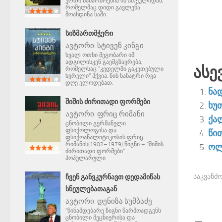
ერთი ნაწარმოებია იმ ათეულიდან,
რომელმაც დიდი გავლენა
მოახდინა საში
ᲡᲘᲖᲛᲐᲠᲗᲛᲭᲔᲠᲘ
ავტორი:
სტივენ კინგი
ხვალ ოთხი მეგობარი იმ
ადგილისკენ გაემგზავრება,
Ასე
რომელსაც "კედელში გაკეთებული
ხვრელი" ჰქვია. წინ ნანატრი რვა
დღე ელოდებათ.
ნა
ᲨᲘᲨᲘᲡ ᲫᲘᲠᲘᲗᲐᲓᲘ ᲤᲝᲠᲛᲔᲑᲘ
ხუ
ავტორი:
ფრიც რიმანი
ქა
ცნობილი გერმანელი
ფსიქოლოგისა და
წი
ფსიქოანალიტიკოსის ფრიც
რიმანის(1902–1979) წიგნი – "შიშის
ოლ
ძირითადი ფორმები" .
პოპულარული
საკვანძო
ᲩᲕᲔᲜ ᲒᲐᲜᲕᲙᲣᲠᲜᲐᲕᲗ ᲓᲔᲓᲐᲛᲘᲬᲐᲡ
ᲡᲜᲔᲣᲚᲔᲑᲐᲗᲐᲒᲐᲜ
ავტორი:
დენიზა სუმბაძე
"წინამდებარე წიგნი წარმოადგენს
ცნობილი მეცნიერისა და