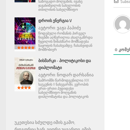
Subsc
საზოგადო მოღვაწის, ივანე
ჯავახიშვილის სახელობის
თბილისის სახელმწიფო
ᲓᲠᲝᲘᲡ ᲔᲜᲔᲠᲒᲘᲐ V
ავტორი:
ვაჟა პაპიძე
წოდებული რომანის პირველ
წიგნში აღწერილია ახალგაზრდა
წყვილის წინასწარი მომზადება
ნაყოფის ჩასახვამდე; ჩასახვიდან
0
ᲙᲝᲛᲔ
მომშობიერ
ᲑᲘᲡᲛᲐᲠᲙᲘ - ᲞᲝᲚᲘᲢᲘᲙᲝᲡᲘ ᲓᲐ
ᲓᲘᲞᲚᲝᲛᲐᲢᲘ
ავტორი:
ნოდარ დარსანია
ნაშრომში წარმოდგენილია XIX
საუკუნის II ნახევარში, ევროპის
ერთ-ერთი პუდიდესი
სახელმწიფო მოღვაწის
დიპლომატისა და პოლიტიკოს
უკეთესია სძულდე იმის გამო,
როგორიც ხარ, ვიდრე უყვარდე, იმის