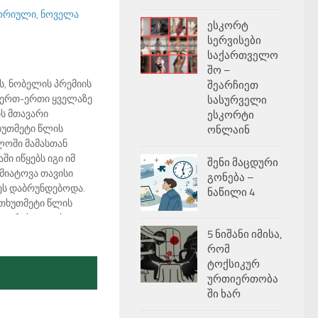
ორიული
,
ნოველა
ესკორტ
სერვისები
საქართველო
შო –
ს, ნობელის პრემიის
შეარჩიეთ
 ერთ-ერთი ყველაზე
სასურველი
ის მთავარი
ესკორტი
ხუთმეტი წლის
ონლაინ
ლოში მამასთან
ი იწყებს იგი იმ
შენი მაცდური
 მიატოვა თავისი
გონება –
ეს დაბრუნდებოდა.
ნაწილი 4
თხუთმეტი წლის
 – ტრუხილიოს
 ქრონოლოგიური
5 ნიშანი იმისა,
რი მკვლელობის
რომ
ესპანურიდან
ტოქსიკურ
რები:…
ურთიერთობა
ში ხარ