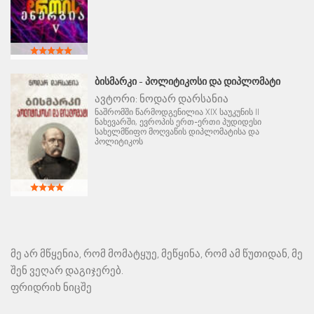
ᲑᲘᲡᲛᲐᲠᲙᲘ - ᲞᲝᲚᲘᲢᲘᲙᲝᲡᲘ ᲓᲐ ᲓᲘᲞᲚᲝᲛᲐᲢᲘ
ავტორი:
ნოდარ დარსანია
ნაშრომში წარმოდგენილია XIX საუკუნის II
ნახევარში, ევროპის ერთ-ერთი პუდიდესი
სახელმწიფო მოღვაწის დიპლომატისა და
პოლიტიკოს
მე არ მწყენია, რომ მომატყუე, მეწყინა, რომ ამ წუთიდან, მე
შენ ვეღარ დაგიჯერებ.
ფრიდრიხ ნიცშე