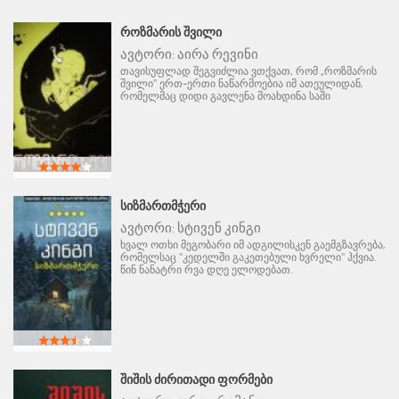
ᲠᲝᲖᲛᲐᲠᲘᲡ ᲨᲕᲘᲚᲘ
ავტორი:
აირა რევინი
თავისუფლად შეგვიძლია ვთქვათ, რომ „როზმარის
შვილი" ერთ-ერთი ნაწარმოებია იმ ათეულიდან,
რომელმაც დიდი გავლენა მოახდინა საში
ᲡᲘᲖᲛᲐᲠᲗᲛᲭᲔᲠᲘ
ავტორი:
სტივენ კინგი
ხვალ ოთხი მეგობარი იმ ადგილისკენ გაემგზავრება,
რომელსაც "კედელში გაკეთებული ხვრელი" ჰქვია.
წინ ნანატრი რვა დღე ელოდებათ.
ᲨᲘᲨᲘᲡ ᲫᲘᲠᲘᲗᲐᲓᲘ ᲤᲝᲠᲛᲔᲑᲘ