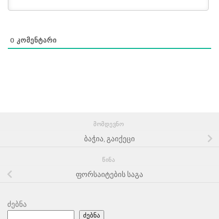
0
ᲙᲝᲛᲔᲜᲢᲐᲠᲘ
ᲛᲝᲛᲓᲔᲕᲜᲝ
ბაჭია, გაიქეცი
ᲬᲘᲜᲐ
ფორსაიტების საგა
ძებნა
ძებნა