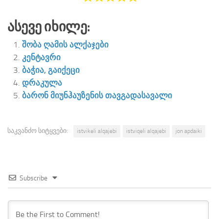
Ასევე Იხილე:
შობა ღამის ალქაჯები
კენტავრი
ბაჭია, გაიქეცი
დრაკულა
ბარონ მიუნჰაუზენის თავგადასავალი
საკვანძო სიტყვები:
istvikeli alqajebi
istviqeli alqajebi
jon apdaiki
Subscribe