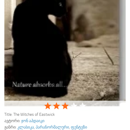
Title:
The Witches of Eastwick
ავტორი:
ჯონ აპდაიკი
ჟანრი:
კლასიკა
,
პარანორმალური
,
ფენტეზი