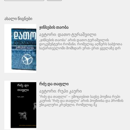
ᲐᲮᲐᲚᲘ ᲬᲘᲒᲜᲔᲑᲘ
ᲯᲘᲜᲡᲔᲑᲘᲡ ᲗᲐᲝᲑᲐ
ავტორი:
დათო ტურაშვილი
„ჯინსების თაობა“ არის დათო ტურაშვილის
დოკუმენტური რომანი, რომელიც აღწერს საბჭოთა
საქართველოში მომხდარ ერთ-ერთ ყველაზე დრ
ᲠᲫᲔ ᲓᲐ ᲗᲐᲤᲚᲘ
ავტორი:
რუპი კაური
"რძე და თაფლი" – ემოციებით სავსე პოეზია რუპი
კაურის "რძე და თაფლი" არის პოეზიისა და პროზის
უნიკალური კრებული, რომელიც მკ