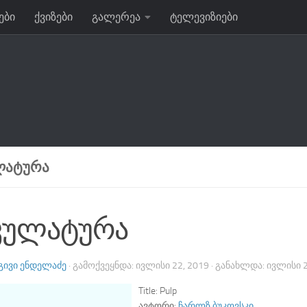
ები
ქვიზები
გალერეა
ტელევიზიები
ᲚᲐᲢᲣᲠᲐ
კულატურა
ᲒᲘᲕᲘ ᲔᲜᲓᲔᲚᲐᲫᲔ
· ᲒᲐᲛᲝᲥᲕᲔᲧᲜᲓᲐ:
ᲘᲕᲚᲘᲡᲘ 22, 2019
· ᲒᲐᲜᲐᲮᲚᲓᲐ:
ᲘᲕᲚᲘᲡᲘ 2
Title:
Pulp
ავტორი:
ჩარლზ ბუკოვსკი