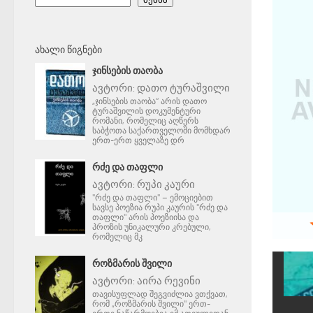
ᲐᲮᲐᲚᲘ ᲬᲘᲒᲜᲔᲑᲘ
ᲯᲘᲜᲡᲔᲑᲘᲡ ᲗᲐᲝᲑᲐ
ავტორი:
დათო ტურაშვილი
„ჯინსების თაობა“ არის დათო
ტურაშვილის დოკუმენტური
რომანი, რომელიც აღწერს
საბჭოთა საქართველოში მომხდარ
ერთ-ერთ ყველაზე დრ
ᲠᲫᲔ ᲓᲐ ᲗᲐᲤᲚᲘ
ავტორი:
რუპი კაური
"რძე და თაფლი" – ემოციებით
სავსე პოეზია რუპი კაურის "რძე და
თაფლი" არის პოეზიისა და
პროზის უნიკალური კრებული,
რომელიც მკ
ᲠᲝᲖᲛᲐᲠᲘᲡ ᲨᲕᲘᲚᲘ
ავტორი:
აირა რევინი
თავისუფლად შეგვიძლია ვთქვათ,
რომ „როზმარის შვილი" ერთ-