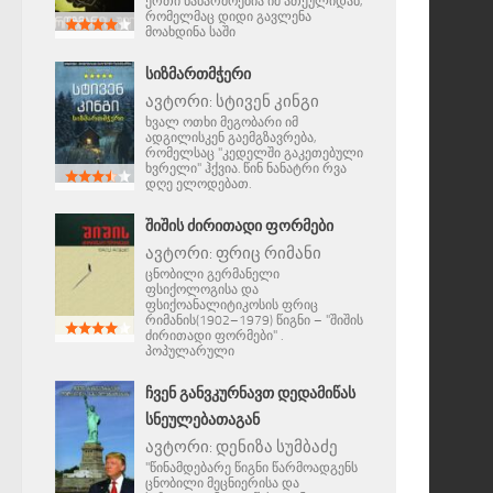
ერთი ნაწარმოებია იმ ათეულიდან,
რომელმაც დიდი გავლენა
მოახდინა საში
ᲡᲘᲖᲛᲐᲠᲗᲛᲭᲔᲠᲘ
ავტორი:
სტივენ კინგი
ხვალ ოთხი მეგობარი იმ
ადგილისკენ გაემგზავრება,
რომელსაც "კედელში გაკეთებული
ხვრელი" ჰქვია. წინ ნანატრი რვა
დღე ელოდებათ.
ᲨᲘᲨᲘᲡ ᲫᲘᲠᲘᲗᲐᲓᲘ ᲤᲝᲠᲛᲔᲑᲘ
ავტორი:
ფრიც რიმანი
ცნობილი გერმანელი
ფსიქოლოგისა და
ფსიქოანალიტიკოსის ფრიც
რიმანის(1902–1979) წიგნი – "შიშის
ძირითადი ფორმები" .
პოპულარული
ᲩᲕᲔᲜ ᲒᲐᲜᲕᲙᲣᲠᲜᲐᲕᲗ ᲓᲔᲓᲐᲛᲘᲬᲐᲡ
ᲡᲜᲔᲣᲚᲔᲑᲐᲗᲐᲒᲐᲜ
ავტორი:
დენიზა სუმბაძე
"წინამდებარე წიგნი წარმოადგენს
ცნობილი მეცნიერისა და