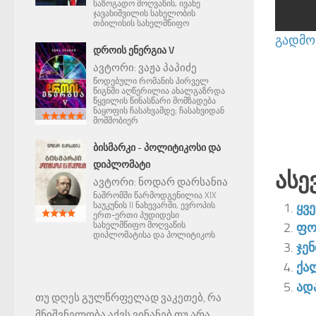
საზოგადო მოღვაწის, ივანე
ჯავახიშვილის სახელობის
თბილისის სახელმწიფო
გადმოწ
ᲓᲠᲝᲘᲡ ᲔᲜᲔᲠᲒᲘᲐ V
ავტორი:
ვაჟა პაპიძე
წოდებული რომანის პირველ
წიგნში აღწერილია ახალგაზრდა
წყვილის წინასწარი მომზადება
ნაყოფის ჩასახვამდე; ჩასახვიდან
მომშობიერ
ᲑᲘᲡᲛᲐᲠᲙᲘ - ᲞᲝᲚᲘᲢᲘᲙᲝᲡᲘ ᲓᲐ
ᲓᲘᲞᲚᲝᲛᲐᲢᲘ
Ასე
ავტორი:
ნოდარ დარსანია
ნაშრომში წარმოდგენილია XIX
საუკუნის II ნახევარში, ევროპის
ყვ
ერთ-ერთი პუდიდესი
სახელმწიფო მოღვაწის
ფო
დიპლომატისა და პოლიტიკოს
ჯე
ქა
ადა
თუ დღეს გულწრფელად ვაკეთებ, რა
მნიშვნელობა აქვს ვინანებ თუ არა