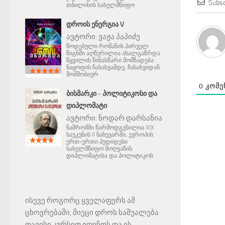
Subsc
თბილისის სახელმწიფო
ᲓᲠᲝᲘᲡ ᲔᲜᲔᲠᲒᲘᲐ V
ავტორი:
ვაჟა პაპიძე
წოდებული რომანის პირველ
წიგნში აღწერილია ახალგაზრდა
წყვილის წინასწარი მომზადება
ნაყოფის ჩასახვამდე; ჩასახვიდან
მომშობიერ
0
ᲙᲝᲛᲔ
ᲑᲘᲡᲛᲐᲠᲙᲘ - ᲞᲝᲚᲘᲢᲘᲙᲝᲡᲘ ᲓᲐ
ᲓᲘᲞᲚᲝᲛᲐᲢᲘ
ავტორი:
ნოდარ დარსანია
ნაშრომში წარმოდგენილია XIX
საუკუნის II ნახევარში, ევროპის
ერთ-ერთი პუდიდესი
სახელმწიფო მოღვაწის
დიპლომატისა და პოლიტიკოს
ისევე როგორც ყველაფერს ამ
ცხოვრებაში, მიეცი დროს საშუალება
თავისი კურსით იდინოს და ის