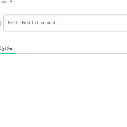
ribe
ᲜᲢᲐᲠᲘ