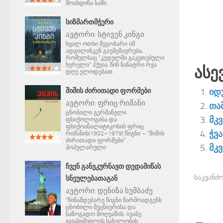
მოახდინა საში
ᲡᲘᲖᲛᲐᲠᲗᲛᲭᲔᲠᲘ
ავტორი:
სტივენ კინგი
ხვალ ოთხი მეგობარი იმ
ადგილისკენ გაემგზავრება,
რომელსაც "კედელში გაკეთებული
ხვრელი" ჰქვია. წინ ნანატრი რვა
Ასე
დღე ელოდებათ.
იდ
ᲨᲘᲨᲘᲡ ᲫᲘᲠᲘᲗᲐᲓᲘ ᲤᲝᲠᲛᲔᲑᲘ
ავტორი:
ფრიც რიმანი
თა
ცნობილი გერმანელი
მკ
ფსიქოლოგისა და
ფსიქოანალიტიკოსის ფრიც
ჭვა
რიმანის(1902–1979) წიგნი – "შიშის
ძირითადი ფორმები" .
მკ
პოპულარული
ᲩᲕᲔᲜ ᲒᲐᲜᲕᲙᲣᲠᲜᲐᲕᲗ ᲓᲔᲓᲐᲛᲘᲬᲐᲡ
საკვანძო
ᲡᲜᲔᲣᲚᲔᲑᲐᲗᲐᲒᲐᲜ
ავტორი:
დენიზა სუმბაძე
"წინამდებარე წიგნი წარმოადგენს
ცნობილი მეცნიერისა და
საზოგადო მოღვაწის, ივანე
ჯავახიშვილის სახელობის