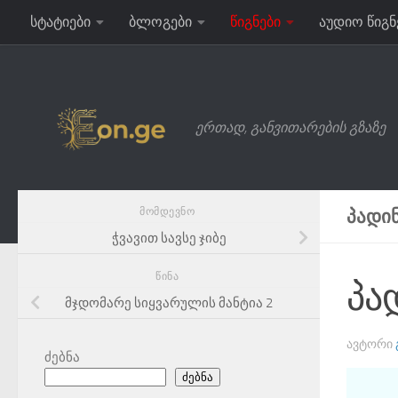
სტატიები
ბლოგები
წიგნები
აუდიო წიგნ
Skip to content
ერთად, განვითარების გზაზე
ᲛᲝᲛᲓᲔᲕᲜᲝ
ᲞᲐᲓᲘᲜ
ჭვავით სავსე ჯიბე
ᲬᲘᲜᲐ
პა
მჯდომარე სიყვარულის მანტია 2
ᲐᲕᲢᲝᲠᲘ
ძებნა
ძებნა