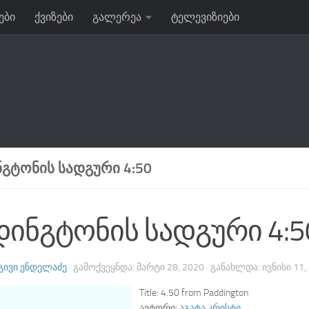
ები
ქვიზები
გალერეა
ტელევიზიები
ᲒᲢᲝᲜᲘᲡ ᲡᲐᲓᲒᲣᲠᲘ 4:50
დინგტონის სადგური 4:5
ᲒᲘᲕᲘ ᲔᲜᲓᲔᲚᲐᲫᲔ
· ᲒᲐᲛᲝᲥᲕᲔᲧᲜᲓᲐ:
ᲛᲐᲠᲢᲘ 28, 2020
· ᲒᲐᲜᲐᲮᲚᲓᲐ:
ᲘᲕᲜᲘᲡᲘ 11,
Title:
4.50 from Paddington
ავტორი:
აგატა კრისტი