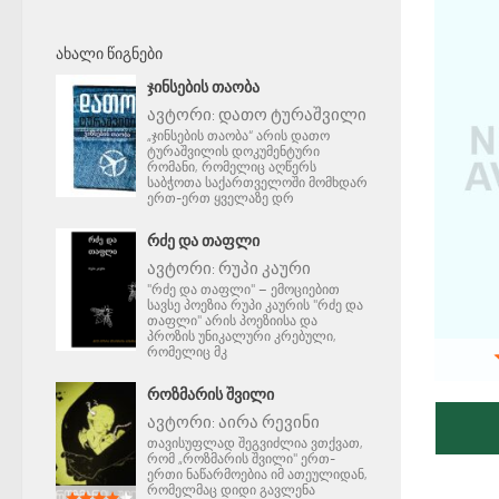
ᲐᲮᲐᲚᲘ ᲬᲘᲒᲜᲔᲑᲘ
ᲯᲘᲜᲡᲔᲑᲘᲡ ᲗᲐᲝᲑᲐ
ავტორი:
დათო ტურაშვილი
„ჯინსების თაობა“ არის დათო
ტურაშვილის დოკუმენტური
რომანი, რომელიც აღწერს
საბჭოთა საქართველოში მომხდარ
ერთ-ერთ ყველაზე დრ
ᲠᲫᲔ ᲓᲐ ᲗᲐᲤᲚᲘ
ავტორი:
რუპი კაური
"რძე და თაფლი" – ემოციებით
სავსე პოეზია რუპი კაურის "რძე და
თაფლი" არის პოეზიისა და
პროზის უნიკალური კრებული,
რომელიც მკ
ᲠᲝᲖᲛᲐᲠᲘᲡ ᲨᲕᲘᲚᲘ
ავტორი:
აირა რევინი
თავისუფლად შეგვიძლია ვთქვათ,
რომ „როზმარის შვილი" ერთ-
ერთი ნაწარმოებია იმ ათეულიდან,
რომელმაც დიდი გავლენა