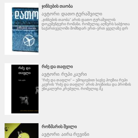
ᲯᲘᲜᲡᲔᲑᲘᲡ ᲗᲐᲝᲑᲐ
ავტორი:
დათო ტურაშვილი
„ჯინსების თაობა“ არის დათო ტურაშვილის
დოკუმენტური რომანი, რომელიც აღწერს საბჭოთა
საქართველოში მომხდარ ერთ-ერთ ყველაზე დრ
ᲠᲫᲔ ᲓᲐ ᲗᲐᲤᲚᲘ
ავტორი:
რუპი კაური
"რძე და თაფლი" – ემოციებით სავსე პოეზია რუპი
კაურის "რძე და თაფლი" არის პოეზიისა და პროზის
უნიკალური კრებული, რომელიც მკ
ᲠᲝᲖᲛᲐᲠᲘᲡ ᲨᲕᲘᲚᲘ
ავტორი:
აირა რევინი