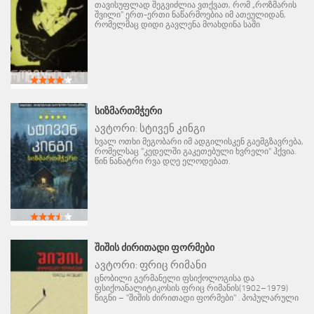
თავისუფლად შეგვიძლია ვთქვათ, რომ „როზმარის
შვილი" ერთ-ერთი ნაწარმოებია იმ ათეულიდან,
რომელმაც დიდი გავლენა მოახდინა საში
ᲡᲘᲖᲛᲐᲠᲗᲛᲭᲔᲠᲘ
ავტორი:
სტივენ კინგი
ხვალ ოთხი მეგობარი იმ ადგილისკენ გაემგზავრება,
რომელსაც "კედელში გაკეთებული ხვრელი" ჰქვია.
წინ ნანატრი რვა დღე ელოდებათ.
ᲨᲘᲨᲘᲡ ᲫᲘᲠᲘᲗᲐᲓᲘ ᲤᲝᲠᲛᲔᲑᲘ
ავტორი:
ფრიც რიმანი
ცნობილი გერმანელი ფსიქოლოგისა და
ფსიქოანალიტიკოსის ფრიც რიმანის(1902–1979)
წიგნი – "შიშის ძირითადი ფორმები" . პოპულარული