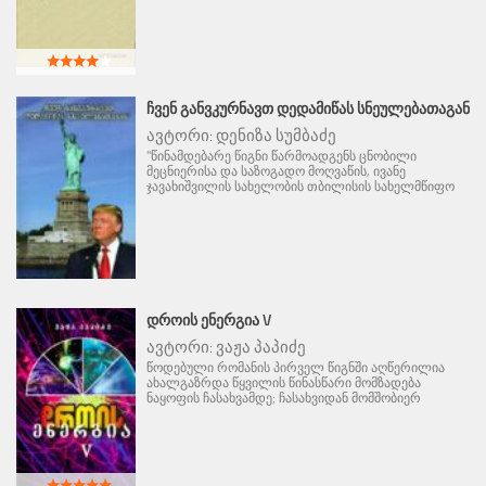
ᲩᲕᲔᲜ ᲒᲐᲜᲕᲙᲣᲠᲜᲐᲕᲗ ᲓᲔᲓᲐᲛᲘᲬᲐᲡ ᲡᲜᲔᲣᲚᲔᲑᲐᲗᲐᲒᲐᲜ
ავტორი:
დენიზა სუმბაძე
"წინამდებარე წიგნი წარმოადგენს ცნობილი
მეცნიერისა და საზოგადო მოღვაწის, ივანე
ჯავახიშვილის სახელობის თბილისის სახელმწიფო
ᲓᲠᲝᲘᲡ ᲔᲜᲔᲠᲒᲘᲐ V
ავტორი:
ვაჟა პაპიძე
წოდებული რომანის პირველ წიგნში აღწერილია
ახალგაზრდა წყვილის წინასწარი მომზადება
ნაყოფის ჩასახვამდე; ჩასახვიდან მომშობიერ