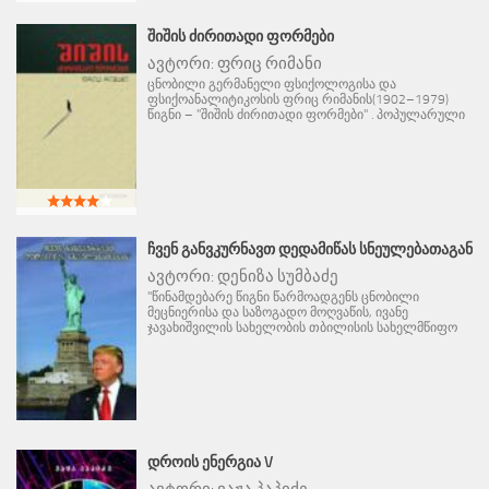
ᲨᲘᲨᲘᲡ ᲫᲘᲠᲘᲗᲐᲓᲘ ᲤᲝᲠᲛᲔᲑᲘ
ავტორი:
ფრიც რიმანი
ცნობილი გერმანელი ფსიქოლოგისა და
ფსიქოანალიტიკოსის ფრიც რიმანის(1902–1979)
წიგნი – "შიშის ძირითადი ფორმები" . პოპულარული
ᲩᲕᲔᲜ ᲒᲐᲜᲕᲙᲣᲠᲜᲐᲕᲗ ᲓᲔᲓᲐᲛᲘᲬᲐᲡ ᲡᲜᲔᲣᲚᲔᲑᲐᲗᲐᲒᲐᲜ
ავტორი:
დენიზა სუმბაძე
"წინამდებარე წიგნი წარმოადგენს ცნობილი
მეცნიერისა და საზოგადო მოღვაწის, ივანე
ჯავახიშვილის სახელობის თბილისის სახელმწიფო
ᲓᲠᲝᲘᲡ ᲔᲜᲔᲠᲒᲘᲐ V
ავტორი:
ვაჟა პაპიძე