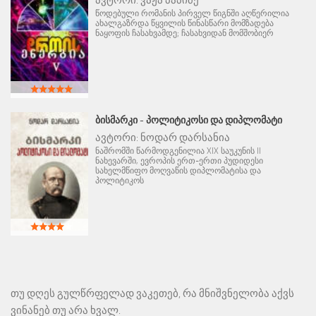
წოდებული რომანის პირველ წიგნში აღწერილია
ახალგაზრდა წყვილის წინასწარი მომზადება
ნაყოფის ჩასახვამდე; ჩასახვიდან მომშობიერ
ᲑᲘᲡᲛᲐᲠᲙᲘ - ᲞᲝᲚᲘᲢᲘᲙᲝᲡᲘ ᲓᲐ ᲓᲘᲞᲚᲝᲛᲐᲢᲘ
ავტორი:
ნოდარ დარსანია
ნაშრომში წარმოდგენილია XIX საუკუნის II
ნახევარში, ევროპის ერთ-ერთი პუდიდესი
სახელმწიფო მოღვაწის დიპლომატისა და
პოლიტიკოს
თუ დღეს გულწრფელად ვაკეთებ, რა მნიშვნელობა აქვს
ვინანებ თუ არა ხვალ.