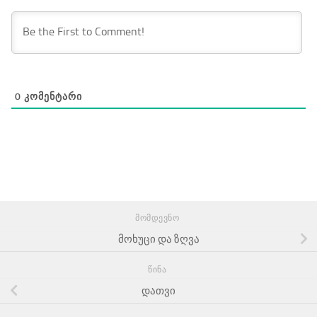
0
ᲙᲝᲛᲔᲜᲢᲐᲠᲘ
ᲛᲝᲛᲓᲔᲕᲜᲝ
მოხუცი და ზღვა
ᲬᲘᲜᲐ
დათვი