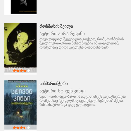
ᲠᲝᲖᲛᲐᲠᲘᲡ ᲨᲕᲘᲚᲘ
ავტორი:
აირა რევინი
თავისუფლად შეგვიძლია ვთქვათ, რომ „როზმარის
შვილი" ერთ-ერთი ნაწარმოებია იმ ათეულიდან,
რომელმაც დიდი გავლენა მოახდინა საში
ᲡᲘᲖᲛᲐᲠᲗᲛᲭᲔᲠᲘ
ავტორი:
სტივენ კინგი
ხვალ ოთხი მეგობარი იმ ადგილისკენ გაემგზავრება,
რომელსაც "კედელში გაკეთებული ხვრელი" ჰქვია.
წინ ნანატრი რვა დღე ელოდებათ.