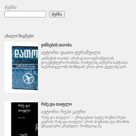
ძებნა
ძებნა
ᲐᲮᲐᲚᲘ ᲬᲘᲒᲜᲔᲑᲘ
ᲯᲘᲜᲡᲔᲑᲘᲡ ᲗᲐᲝᲑᲐ
ავტორი:
დათო ტურაშვილი
„ჯინსების თაობა“ არის დათო ტურაშვილის
დოკუმენტური რომანი, რომელიც აღწერს საბჭოთა
საქართველოში მომხდარ ერთ-ერთ ყველაზე დრ
ᲠᲫᲔ ᲓᲐ ᲗᲐᲤᲚᲘ
ავტორი:
რუპი კაური
"რძე და თაფლი" – ემოციებით სავსე პოეზია რუპი
კაურის "რძე და თაფლი" არის პოეზიისა და პროზის
უნიკალური კრებული, რომელიც მკ