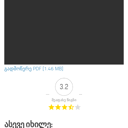
გადმოწერე PDF [1.46 MB]
3.2
შეაფასე წიგნი
Ასევე Იხილე: