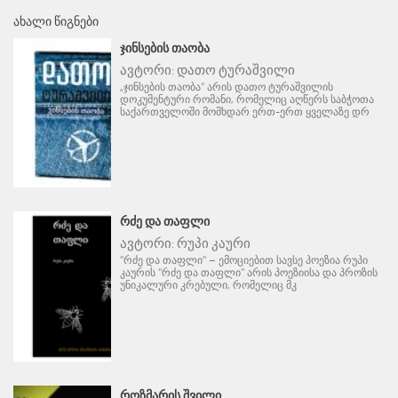
ᲐᲮᲐᲚᲘ ᲬᲘᲒᲜᲔᲑᲘ
ᲯᲘᲜᲡᲔᲑᲘᲡ ᲗᲐᲝᲑᲐ
ავტორი:
დათო ტურაშვილი
„ჯინსების თაობა“ არის დათო ტურაშვილის
დოკუმენტური რომანი, რომელიც აღწერს საბჭოთა
საქართველოში მომხდარ ერთ-ერთ ყველაზე დრ
ᲠᲫᲔ ᲓᲐ ᲗᲐᲤᲚᲘ
ავტორი:
რუპი კაური
"რძე და თაფლი" – ემოციებით სავსე პოეზია რუპი
კაურის "რძე და თაფლი" არის პოეზიისა და პროზის
უნიკალური კრებული, რომელიც მკ
ᲠᲝᲖᲛᲐᲠᲘᲡ ᲨᲕᲘᲚᲘ