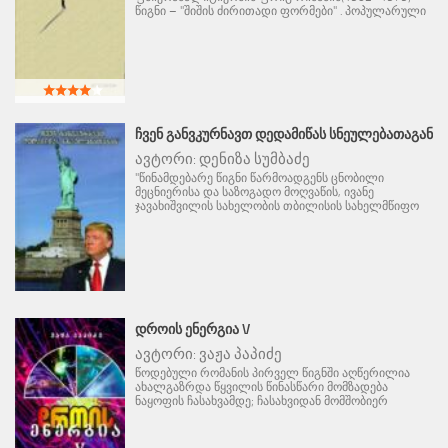
წიგნი – "შიშის ძირითადი ფორმები" . პოპულარული
ᲩᲕᲔᲜ ᲒᲐᲜᲕᲙᲣᲠᲜᲐᲕᲗ ᲓᲔᲓᲐᲛᲘᲬᲐᲡ ᲡᲜᲔᲣᲚᲔᲑᲐᲗᲐᲒᲐᲜ
ავტორი:
დენიზა სუმბაძე
"წინამდებარე წიგნი წარმოადგენს ცნობილი
მეცნიერისა და საზოგადო მოღვაწის, ივანე
ჯავახიშვილის სახელობის თბილისის სახელმწიფო
ᲓᲠᲝᲘᲡ ᲔᲜᲔᲠᲒᲘᲐ V
ავტორი:
ვაჟა პაპიძე
წოდებული რომანის პირველ წიგნში აღწერილია
ახალგაზრდა წყვილის წინასწარი მომზადება
ნაყოფის ჩასახვამდე; ჩასახვიდან მომშობიერ