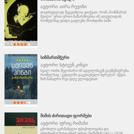
ავტორი:
აირა რევინი
თავისუფლად შეგვიძლია ვთქვათ, რომ „როზმარის
შვილი" ერთ-ერთი ნაწარმოებია იმ ათეულიდან,
რომელმაც დიდი გავლენა მოახდინა საში
ᲡᲘᲖᲛᲐᲠᲗᲛᲭᲔᲠᲘ
ავტორი:
სტივენ კინგი
ხვალ ოთხი მეგობარი იმ ადგილისკენ გაემგზავრება,
რომელსაც "კედელში გაკეთებული ხვრელი" ჰქვია.
წინ ნანატრი რვა დღე ელოდებათ.
ᲨᲘᲨᲘᲡ ᲫᲘᲠᲘᲗᲐᲓᲘ ᲤᲝᲠᲛᲔᲑᲘ
ავტორი:
ფრიც რიმანი
ცნობილი გერმანელი ფსიქოლოგისა და
ფსიქოანალიტიკოსის ფრიც რიმანის(1902–1979)