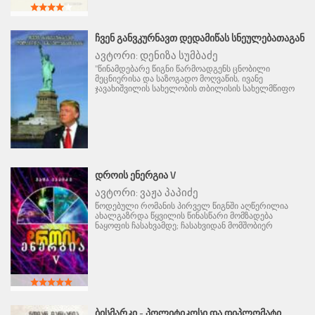
ᲩᲕᲔᲜ ᲒᲐᲜᲕᲙᲣᲠᲜᲐᲕᲗ ᲓᲔᲓᲐᲛᲘᲬᲐᲡ ᲡᲜᲔᲣᲚᲔᲑᲐᲗᲐᲒᲐᲜ
ავტორი:
დენიზა სუმბაძე
"წინამდებარე წიგნი წარმოადგენს ცნობილი
მეცნიერისა და საზოგადო მოღვაწის, ივანე
ჯავახიშვილის სახელობის თბილისის სახელმწიფო
ᲓᲠᲝᲘᲡ ᲔᲜᲔᲠᲒᲘᲐ V
ავტორი:
ვაჟა პაპიძე
წოდებული რომანის პირველ წიგნში აღწერილია
ახალგაზრდა წყვილის წინასწარი მომზადება
ნაყოფის ჩასახვამდე; ჩასახვიდან მომშობიერ
ᲑᲘᲡᲛᲐᲠᲙᲘ - ᲞᲝᲚᲘᲢᲘᲙᲝᲡᲘ ᲓᲐ ᲓᲘᲞᲚᲝᲛᲐᲢᲘ