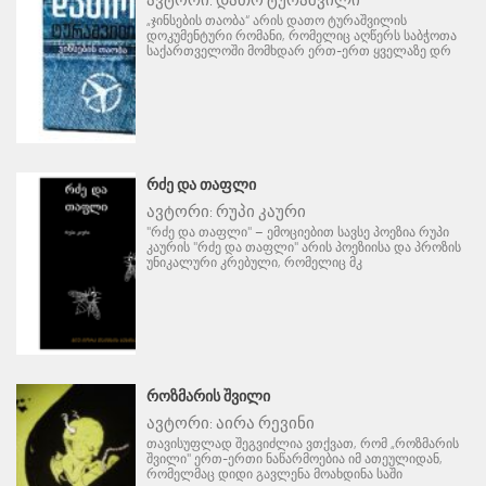
„ჯინსების თაობა“ არის დათო ტურაშვილის
დოკუმენტური რომანი, რომელიც აღწერს საბჭოთა
საქართველოში მომხდარ ერთ-ერთ ყველაზე დრ
ᲠᲫᲔ ᲓᲐ ᲗᲐᲤᲚᲘ
ავტორი:
რუპი კაური
"რძე და თაფლი" – ემოციებით სავსე პოეზია რუპი
კაურის "რძე და თაფლი" არის პოეზიისა და პროზის
უნიკალური კრებული, რომელიც მკ
ᲠᲝᲖᲛᲐᲠᲘᲡ ᲨᲕᲘᲚᲘ
ავტორი:
აირა რევინი
თავისუფლად შეგვიძლია ვთქვათ, რომ „როზმარის
შვილი" ერთ-ერთი ნაწარმოებია იმ ათეულიდან,
რომელმაც დიდი გავლენა მოახდინა საში