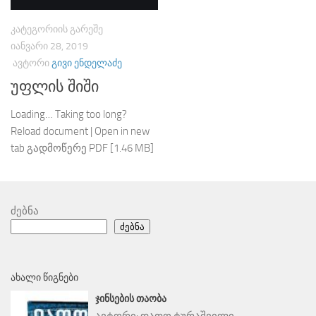
ᲙᲐᲢᲔᲒᲝᲠᲘᲘᲡ ᲒᲐᲠᲔᲨᲔ
ᲘᲐᲜᲕᲐᲠᲘ 28, 2019
ᲐᲕᲢᲝᲠᲘ
ᲒᲘᲕᲘ ᲔᲜᲓᲔᲚᲐᲫᲔ
უფლის შიში
Loading… Taking too long?
Reload document | Open in new
tab გადმოწერე PDF [1.46 MB]
ძებნა
ძებნა
ᲐᲮᲐᲚᲘ ᲬᲘᲒᲜᲔᲑᲘ
ᲯᲘᲜᲡᲔᲑᲘᲡ ᲗᲐᲝᲑᲐ
ავტორი:
დათო ტურაშვილი