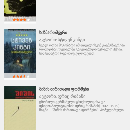
ᲡᲘᲖᲛᲐᲠᲗᲛᲭᲔᲠᲘ
ავტორი:
სტივენ კინგი
ხვალ ოთხი მეგობარი იმ ადგილისკენ გაემგზავრება,
რომელსაც "კედელში გაკეთებული ხვრელი" ჰქვია.
წინ ნანატრი რვა დღე ელოდებათ.
ᲨᲘᲨᲘᲡ ᲫᲘᲠᲘᲗᲐᲓᲘ ᲤᲝᲠᲛᲔᲑᲘ
ავტორი:
ფრიც რიმანი
ცნობილი გერმანელი ფსიქოლოგისა და
ფსიქოანალიტიკოსის ფრიც რიმანის(1902–1979)
წიგნი – "შიშის ძირითადი ფორმები" . პოპულარული