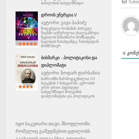
Subsc
თბილისის სახელმწიფო
ᲓᲠᲝᲘᲡ ᲔᲜᲔᲠᲒᲘᲐ V
ავტორი:
ვაჟა პაპიძე
წოდებული რომანის პირველ
წიგნში აღწერილია ახალგაზრდა
წყვილის წინასწარი მომზადება
ნაყოფის ჩასახვამდე; ჩასახვიდან
მომშობიერ
0
ᲙᲝᲛᲔ
ᲑᲘᲡᲛᲐᲠᲙᲘ - ᲞᲝᲚᲘᲢᲘᲙᲝᲡᲘ ᲓᲐ
ᲓᲘᲞᲚᲝᲛᲐᲢᲘ
ავტორი:
ნოდარ დარსანია
ნაშრომში წარმოდგენილია XIX
საუკუნის II ნახევარში, ევროპის
ერთ-ერთი პუდიდესი
სახელმწიფო მოღვაწის
დიპლომატისა და პოლიტიკოს
იყო საკუთარი თავი, მსოფლიოში,
რომელიც გამუდმებით ცდილობს
გაგხადოს ვიღაც სხვა, უდიდესი