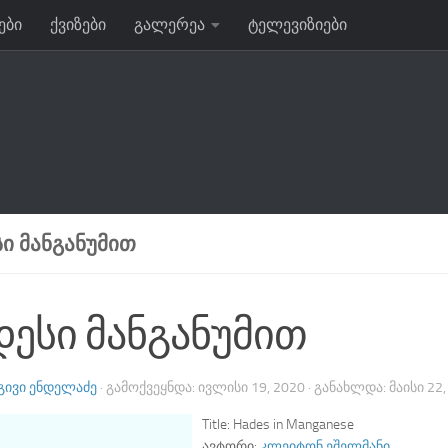
ები
ქვიზები
გალერეა
ტელევიზიები
Ი ᲛᲐᲜᲒᲐᲜᲣᲛᲘᲗ
დესი მანგანუმით
ᲒᲘᲕᲘ ᲔᲜᲓᲔᲚᲐᲫᲔ
· ᲒᲐᲛᲝᲥᲕᲔᲧᲜᲓᲐ:
ᲘᲕᲚᲘᲡᲘ 19, 2020
· ᲒᲐᲜᲐᲮᲚᲓᲐ:
ᲛᲐᲘᲡᲘ 22
Title:
Hades in Manganese
ავტორი:
კლეიტონ ეშელმანი