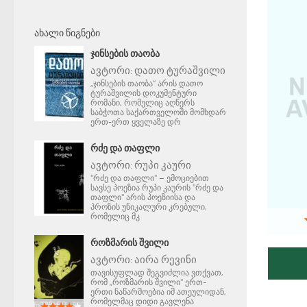
ᲐᲮᲐᲚᲘ ᲬᲘᲒᲜᲔᲑᲘ
ᲯᲘᲜᲡᲔᲑᲘᲡ ᲗᲐᲝᲑᲐ
ავტორი:
დათო ტურაშვილი
„ჯინსების თაობა“ არის დათო
ტურაშვილის დოკუმენტური
რომანი, რომელიც აღწერს
საბჭოთა საქართველოში მომხდარ
ერთ-ერთ ყველაზე დრ
ᲠᲫᲔ ᲓᲐ ᲗᲐᲤᲚᲘ
ავტორი:
რუპი კაური
"რძე და თაფლი" – ემოციებით
სავსე პოეზია რუპი კაურის "რძე და
თაფლი" არის პოეზიისა და
პროზის უნიკალური კრებული,
რომელიც მკ
ᲠᲝᲖᲛᲐᲠᲘᲡ ᲨᲕᲘᲚᲘ
ავტორი:
აირა რევინი
თავისუფლად შეგვიძლია ვთქვათ,
რომ „როზმარის შვილი" ერთ-
ერთი ნაწარმოებია იმ ათეულიდან,
რომელმაც დიდი გავლენა