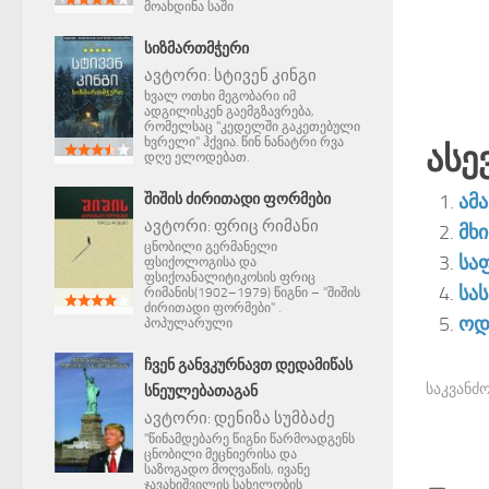
მოახდინა საში
ᲡᲘᲖᲛᲐᲠᲗᲛᲭᲔᲠᲘ
ავტორი:
სტივენ კინგი
ხვალ ოთხი მეგობარი იმ
ადგილისკენ გაემგზავრება,
რომელსაც "კედელში გაკეთებული
ხვრელი" ჰქვია. წინ ნანატრი რვა
Ასე
დღე ელოდებათ.
ამა
ᲨᲘᲨᲘᲡ ᲫᲘᲠᲘᲗᲐᲓᲘ ᲤᲝᲠᲛᲔᲑᲘ
ავტორი:
ფრიც რიმანი
მხ
ცნობილი გერმანელი
სა
ფსიქოლოგისა და
ფსიქოანალიტიკოსის ფრიც
სას
რიმანის(1902–1979) წიგნი – "შიშის
ძირითადი ფორმები" .
ოდ
პოპულარული
ᲩᲕᲔᲜ ᲒᲐᲜᲕᲙᲣᲠᲜᲐᲕᲗ ᲓᲔᲓᲐᲛᲘᲬᲐᲡ
საკვანძო
ᲡᲜᲔᲣᲚᲔᲑᲐᲗᲐᲒᲐᲜ
ავტორი:
დენიზა სუმბაძე
"წინამდებარე წიგნი წარმოადგენს
ცნობილი მეცნიერისა და
საზოგადო მოღვაწის, ივანე
ჯავახიშვილის სახელობის