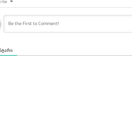
ribe
ᲜᲢᲐᲠᲘ