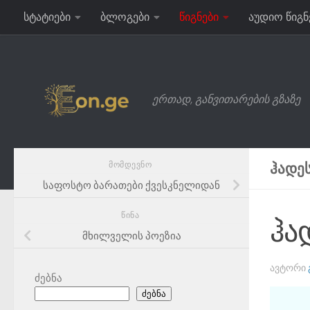
სტატიები
ბლოგები
წიგნები
აუდიო წიგნ
Skip to content
ერთად, განვითარების გზაზე
ᲛᲝᲛᲓᲔᲕᲜᲝ
ᲰᲐᲓᲔᲡ
საფოსტო ბარათები ქვესკნელიდან
ᲬᲘᲜᲐ
ჰა
მხილველის პოეზია
ᲐᲕᲢᲝᲠᲘ
ძებნა
ძებნა