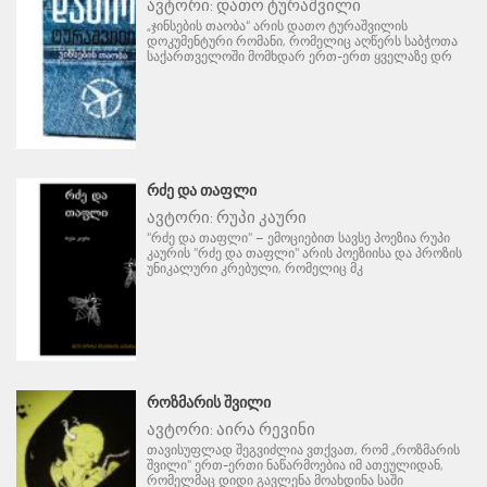
ავტორი:
დათო ტურაშვილი
„ჯინსების თაობა“ არის დათო ტურაშვილის
დოკუმენტური რომანი, რომელიც აღწერს საბჭოთა
საქართველოში მომხდარ ერთ-ერთ ყველაზე დრ
ᲠᲫᲔ ᲓᲐ ᲗᲐᲤᲚᲘ
ავტორი:
რუპი კაური
"რძე და თაფლი" – ემოციებით სავსე პოეზია რუპი
კაურის "რძე და თაფლი" არის პოეზიისა და პროზის
უნიკალური კრებული, რომელიც მკ
ᲠᲝᲖᲛᲐᲠᲘᲡ ᲨᲕᲘᲚᲘ
ავტორი:
აირა რევინი
თავისუფლად შეგვიძლია ვთქვათ, რომ „როზმარის
შვილი" ერთ-ერთი ნაწარმოებია იმ ათეულიდან,
რომელმაც დიდი გავლენა მოახდინა საში