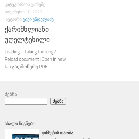
ᲙᲐᲢᲔᲒᲝᲠᲘᲘᲡ ᲒᲐᲠᲔᲨᲔ
ᲜᲝᲔᲛᲑᲔᲠᲘ 10, 2020
ᲐᲕᲢᲝᲠᲘ
ᲒᲘᲕᲘ ᲔᲜᲓᲔᲚᲐᲫᲔ
ქარიშხლიანი
უღელტეხილი
Loading… Taking too long?
Reload document | Open in new
tab გადმოწერე PDF
ძებნა
ძებნა
ᲐᲮᲐᲚᲘ ᲬᲘᲒᲜᲔᲑᲘ
ᲯᲘᲜᲡᲔᲑᲘᲡ ᲗᲐᲝᲑᲐ