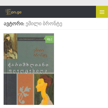
Skip to content
ᲐᲕᲢᲝᲠᲘ:
ᲔᲛᲘᲚᲘ ᲑᲠᲝᲜᲢᲔ
2