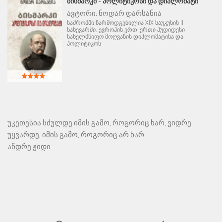
ᲑᲘᲡᲛᲐᲠᲙᲘ - ᲞᲝᲚᲘᲢᲘᲙᲝᲡᲘ ᲓᲐ ᲓᲘᲞᲚᲝᲛᲐᲢᲘ
ავტორი:
ნოდარ დარსანია
ნაშრომში წარმოდგენილია XIX საუკუნის II
ნახევარში, ევროპის ერთ-ერთი პუდიდესი
სახელმწიფო მოღვაწის დიპლომატისა და
პოლიტიკოს
უკეთესია სძულდე იმის გამო, როგორიც ხარ, ვიდრე
უყვარდე, იმის გამო, როგორიც არ ხარ.
ანდრე ჟიდი