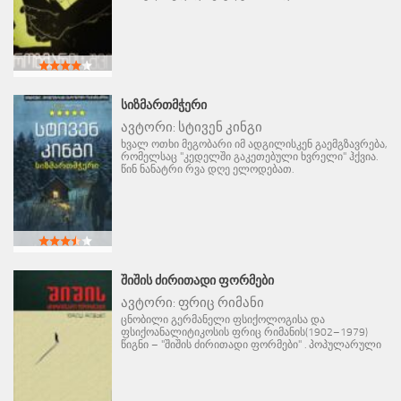
ᲡᲘᲖᲛᲐᲠᲗᲛᲭᲔᲠᲘ
ავტორი:
სტივენ კინგი
ხვალ ოთხი მეგობარი იმ ადგილისკენ გაემგზავრება,
რომელსაც "კედელში გაკეთებული ხვრელი" ჰქვია.
წინ ნანატრი რვა დღე ელოდებათ.
ᲨᲘᲨᲘᲡ ᲫᲘᲠᲘᲗᲐᲓᲘ ᲤᲝᲠᲛᲔᲑᲘ
ავტორი:
ფრიც რიმანი
ცნობილი გერმანელი ფსიქოლოგისა და
ფსიქოანალიტიკოსის ფრიც რიმანის(1902–1979)
წიგნი – "შიშის ძირითადი ფორმები" . პოპულარული