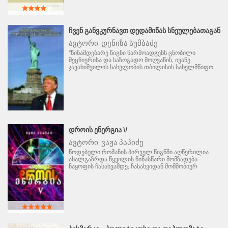
ᲩᲕᲔᲜ ᲒᲐᲜᲕᲙᲣᲠᲜᲐᲕᲗ ᲓᲔᲓᲐᲛᲘᲬᲐᲡ ᲡᲜᲔᲣᲚᲔᲑᲐᲗᲐᲒᲐᲜ
ავტორი:
დენიზა სუმბაძე
"წინამდებარე წიგნი წარმოადგენს ცნობილი
მეცნიერისა და საზოგადო მოღვაწის, ივანე
ჯავახიშვილის სახელობის თბილისის სახელმწიფო
ᲓᲠᲝᲘᲡ ᲔᲜᲔᲠᲒᲘᲐ V
ავტორი:
ვაჟა პაპიძე
წოდებული რომანის პირველ წიგნში აღწერილია
ახალგაზრდა წყვილის წინასწარი მომზადება
ნაყოფის ჩასახვამდე; ჩასახვიდან მომშობიერ